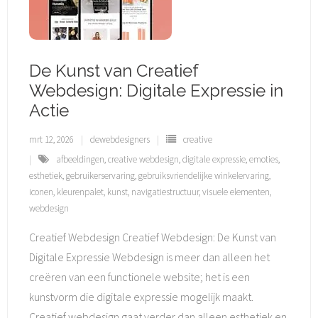
De Kunst van Creatief
Webdesign: Digitale Expressie in
Actie
mrt 12, 2026
dewebdesigners
creative
afbeeldingen
,
creative webdesign
,
digitale expressie
,
emoties
,
esthetiek
,
gebruikerservaring
,
gebruiksvriendelijke winkelervaring
,
iconen
,
kleurenpalet
,
kunst
,
navigatiestructuur
,
visuele elementen
,
webdesign
Creatief Webdesign Creatief Webdesign: De Kunst van
Digitale Expressie Webdesign is meer dan alleen het
creëren van een functionele website; het is een
kunstvorm die digitale expressie mogelijk maakt.
Creatief webdesign gaat verder dan alleen esthetiek en