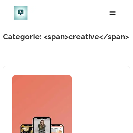
Naar
de
inhoud
gaan
Categorie: <span>creative</span>