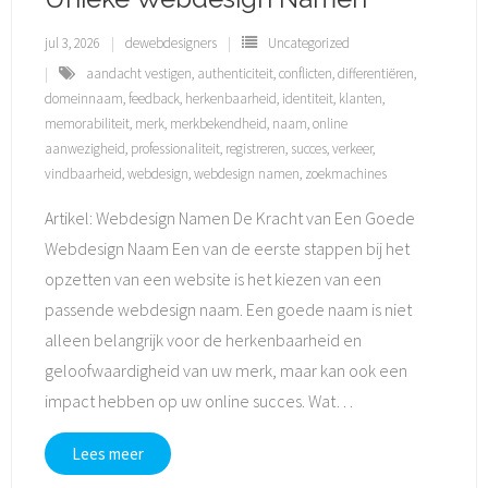
jul 3, 2026
dewebdesigners
Uncategorized
aandacht vestigen
,
authenticiteit
,
conflicten
,
differentiëren
,
domeinnaam
,
feedback
,
herkenbaarheid
,
identiteit
,
klanten
,
memorabiliteit
,
merk
,
merkbekendheid
,
naam
,
online
aanwezigheid
,
professionaliteit
,
registreren
,
succes
,
verkeer
,
vindbaarheid
,
webdesign
,
webdesign namen
,
zoekmachines
Artikel: Webdesign Namen De Kracht van Een Goede
Webdesign Naam Een van de eerste stappen bij het
opzetten van een website is het kiezen van een
passende webdesign naam. Een goede naam is niet
alleen belangrijk voor de herkenbaarheid en
geloofwaardigheid van uw merk, maar kan ook een
impact hebben op uw online succes. Wat
…
Lees meer