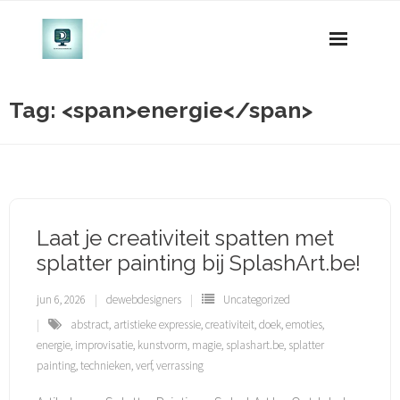
Naar
de
inhoud
gaan
Tag: <span>energie</span>
Laat je creativiteit spatten met
splatter painting bij SplashArt.be!
jun 6, 2026
dewebdesigners
Uncategorized
abstract
,
artistieke expressie
,
creativiteit
,
doek
,
emoties
,
energie
,
improvisatie
,
kunstvorm
,
magie
,
splashart.be
,
splatter
painting
,
technieken
,
verf
,
verrassing