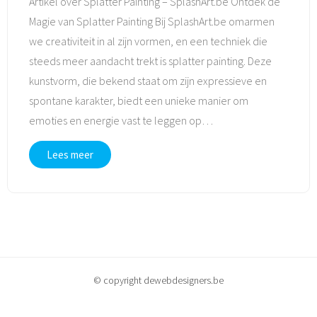
Artikel over Splatter Painting – SplashArt.be Ontdek de
Magie van Splatter Painting Bij SplashArt.be omarmen
we creativiteit in al zijn vormen, en een techniek die
steeds meer aandacht trekt is splatter painting. Deze
kunstvorm, die bekend staat om zijn expressieve en
spontane karakter, biedt een unieke manier om
emoties en energie vast te leggen op
…
Lees meer
© copyright dewebdesigners.be