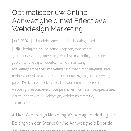
Optimaliseer uw Online
Aanwezigheid met Effectieve
Webdesign Marketing
jan 9, 2026
dewebdesigners
Uncategorized
bedrijven
,
call-to-action knoppen
,
consistente
gebruikerservaring
,
conversies
,
effectieve marketingstrategieën
,
gebruiksvriendelijke website
,
internet
,
marketing
,
marketingcampagnes
,
marketinginstrument
,
mobiele gebruikers
,
mobielvriendelijke websites
,
online aanwezigheid
,
online doelen
,
potentiële klanten
,
professioneel ontworpen website
,
responsief
webdesign
,
responsieve ontwerpen
,
schermformaten
,
seo-prestaties
,
visueel aantrekkelijk
,
webdesign
,
webdesign strategie
,
zoekmachines
Artikel: Webdesign Marketing Webdesign Marketing: Het
Belang van een Sterke Online Aanwezigheid Door de
opkomst van het internet is webdesign marketing