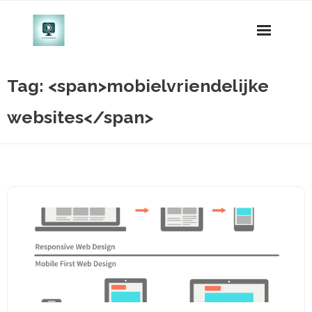
Naar
de
inhoud
gaan
Tag: <span>mobielvriendelijke
websites</span>