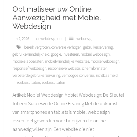
Optimaliseer uw Online
Aanwezigheid met Mobiel
Webdesign
jun 2, 2026
dewebdesigners
webdesign
bereik vergroten
,
conversie verhogen
,
gebruikerservaring
,
gebruiksvriendelijkheid
,
google
,
investeren
,
mobiel webdesign
,
mobiele apparaten
,
mobielvriendelijke websites
,
mobile webdesign
,
responsief webdesign
,
responsieve website
,
schermformaten
,
verbeterde gebruikerservaring
,
verhoogde conversie
,
zichtbaarheid
in zoekresultaten
,
zoekresultaten
Artikel: Mobiel Webdesign Mobiel Webdesign: De Sleutel
tot een Succesvolle Online Ervaring Met de opkomst
van smartphones en tablets is mobiel webdesign
essentieel geworden voor bedrijven die online
aanwezig willen zijn. Een website die niet