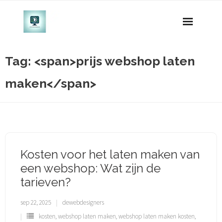
Naar
de
inhoud
gaan
Tag: <span>prijs webshop laten
maken</span>
Kosten voor het laten maken van
een webshop: Wat zijn de
tarieven?
sep 22, 2025
dewebdesigners
kosten
,
webshop laten maken
,
webshop laten maken kosten
,