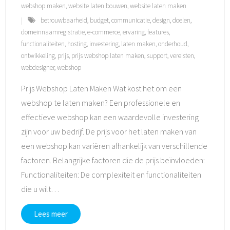
webshop maken
,
website laten bouwen
,
website laten maken
betrouwbaarheid
,
budget
,
communicatie
,
design
,
doelen
,
domeinnaamregistratie
,
e-commerce
,
ervaring
,
features
,
functionaliteiten
,
hosting
,
investering
,
laten maken
,
onderhoud
,
ontwikkeling
,
prijs
,
prijs webshop laten maken
,
support
,
vereisten
,
webdesigner
,
webshop
Prijs Webshop Laten Maken Wat kost het om een
webshop te laten maken? Een professionele en
effectieve webshop kan een waardevolle investering
zijn voor uw bedrijf. De prijs voor het laten maken van
een webshop kan variëren afhankelijk van verschillende
factoren. Belangrijke factoren die de prijs beïnvloeden:
Functionaliteiten: De complexiteit en functionaliteiten
die u wilt
…
Lees meer