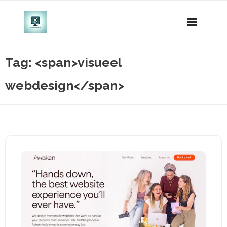
Naar
de
inhoud
gaan
Tag: <span>visueel
webdesign</span>