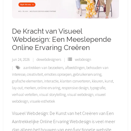
De Kracht van Visueel
Webdesign: Een Meeslepende
Online Ervaring Creëren
jun 24, 2026
dewebdesigners
webdesign
aantrekken van bezoekers
,
afbeeldingen
,
behouden van
interesse
,
creativiteit
,
emoties oproepen
,
gebruikerservaring
,
grafische elementen
,
interactie
,
klanten converteren
,
kleuren
,
kunst
,
lay-out
,
merken
,
online ervaring
,
responsive design
,
typografie
,
verhaal vertellen
,
visual storytelling
,
visual webdesign
,
visueel
webdesign
,
visuele esthetiek
Visueel Webdesign: De Kunst van het Creëren van Een
Aantrekkelijke Online Ervaring Webdesign is veel meer
dan alleen het bouwen van een functionele website.