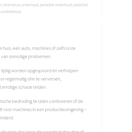
jn
,
levensduur
,
onderhoud
,
periodiek onderhoud
,
predictief
aardebehoud
 huis, een auto, machines of zelfs onze
en van onnodige problemen.
n tijdig worden opgespoord en verholpen
or regelmatig olie te verversen,
 ernstige schade leiden.
rische bedrading te laten controleren of de
geldt voor machines in een productieomgeving –
minderd.
de loop der jaren zijn waarde behouden of