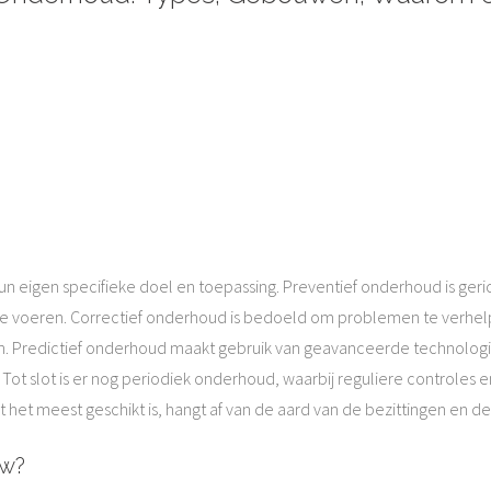
 hun eigen specifieke doel en toepassing. Preventief onderhoud is g
t te voeren. Correctief onderhoud is bedoeld om problemen te verhe
. Predictief onderhoud maakt gebruik van geavanceerde technologie
Tot slot is er nog periodiek onderhoud, waarbij reguliere controles
et meest geschikt is, hangt af van de aard van de bezittingen en d
uw?