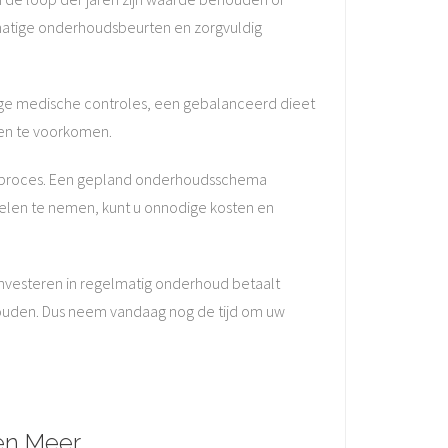
elmatige onderhoudsbeurten en zorgvuldig
tige medische controles, een gebalanceerd dieet
en te voorkomen.
nd proces. Een gepland onderhoudsschema
gelen te nemen, kunt u onnodige kosten en
 investeren in regelmatig onderhoud betaalt
houden. Dus neem vandaag nog de tijd om uw
en Meer