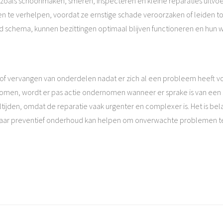
n zoals schoonmaken, smeren, inspecteren en kleine reparaties uitv
n te verhelpen, voordat ze ernstige schade veroorzaken of leiden to
ld schema, kunnen bezittingen optimaal blijven functioneren en hun
 of vervangen van onderdelen nadat er zich al een probleem heeft vo
n, wordt er pas actie ondernomen wanneer er sprake is van een sto
ltijden, omdat de reparatie vaak urgenter en complexer is. Het is bel
naar preventief onderhoud kan helpen om onverwachte problemen te 