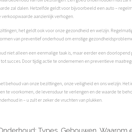
 waarde zal dalen. Hetzelfde geldt voor bijvoorbeeld een auto – reg
 verkoopwaarde aanzienlijk verhogen.
ezittingen; het geldt ook voor onze gezondheid en welzijn. Regelma
 vormen van preventief onderhoud om ernstige gezondheidsproblem
houd niet alleen een eenmalige taak is, maar eerder een doorlope
l tot succes. Door tijdig actie te ondernemen en preventieve maatre
et behoud van onze bezittingen, onze veiligheid en ons welzijn. Het
emen te voorkomen, de levensduur te verlengen en de waarde te be
nderhoud in – u zult er zeker de vruchten van plukken.
r Onderhoud: Types, Gebouwen, Waarom 