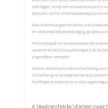
zelfs stijgen, terwijl een verwaarloosd pand in
bijhouden van het onderhoudsboekje kunnen de
Maar onderhoud gaat niet alleen over fysieke b
en voldoende lichaamsbeweging zijn allemaal
Het is belangrijk om te benadrukken dat onder
opstellen en dit consequent volgen is de sleute
ongemakken vermijden.
Kortom, onderhoud is van cruciaal belang voor h
zichzelf terug op de lange termijn door probl
bezittingen te inspecteren en plan regelmatig o
5 Veelgestelde Vragen ove