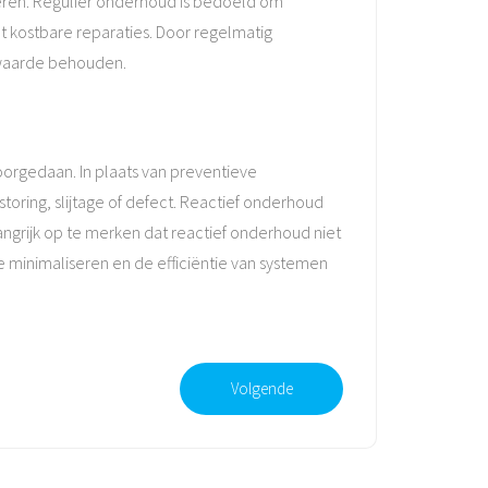
oeren. Regulier onderhoud is bedoeld om
t kostbare reparaties. Door regelmatig
 waarde behouden.
orgedaan. In plaats van preventieve
ring, slijtage of defect. Reactief onderhoud
angrijk op te merken dat reactief onderhoud niet
minimaliseren en de efficiëntie van systemen
Volgende