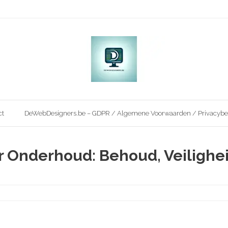
ct
DeWebDesigners.be – GDPR / Algemene Voorwaarden / Privacybe
r Onderhoud: Behoud, Veilighe