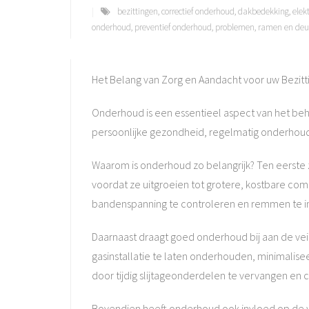
bezittingen
,
correctief onderhoud
,
dakbedekking
,
elekt
onderhoud
,
preventief onderhoud
,
problemen
,
ramen en deu
Het Belang van Zorg en Aandacht voor uw Bezitt
Onderhoud is een essentieel aspect van het beh
persoonlijke gezondheid, regelmatig onderhoud
Waarom is onderhoud zo belangrijk? Ten eerste
voordat ze uitgroeien tot grotere, kostbare comp
bandenspanning te controleren en remmen te ins
Daarnaast draagt goed onderhoud bij aan de veil
gasinstallatie te laten onderhouden, minimalisee
door tijdig slijtageonderdelen te vervangen en 
Bovendien heeft onderhoud ook invloed op de w