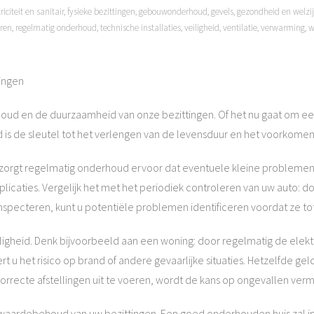
riciteit en sanitair
,
fysieke bezittingen
,
gebouwonderhoud
,
gevels
,
gezondheid en welzi
ren
,
regelmatig onderhoud
,
technische installaties
,
veiligheid
,
ventilatie
,
verwarming
,
w
ingen
oud en de duurzaamheid van onze bezittingen. Of het nu gaat om een
 is de sleutel tot het verlengen van de levensduur en het voorkom
 zorgt regelmatig onderhoud ervoor dat eventuele kleine probleme
licaties. Vergelijk het met het periodiek controleren van uw auto: do
pecteren, kunt u potentiële problemen identificeren voordat ze tot
igheid. Denk bijvoorbeeld aan een woning: door regelmatig de elekt
rt u het risico op brand of andere gevaarlijke situaties. Hetzelfde 
correcte afstellingen uit te voeren, wordt de kans op ongevallen ver
aardebehoud van uw bezittingen. Een goed onderhouden huis zal in 