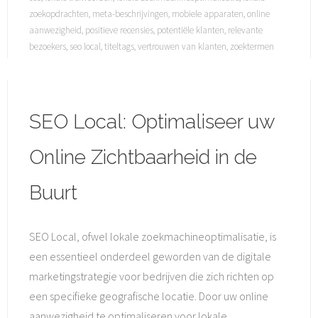
zoekopdrachten
,
meta-beschrijvingen
,
mobiele apparaten
,
online
aanwezigheid
,
positieve recensies
,
potentiële klanten
,
relevante
bezoekers
,
seo local
,
titeltags
,
vertrouwen van klanten
,
zoektermen
SEO Local: Optimaliseer uw
Online Zichtbaarheid in de
Buurt
SEO Local, ofwel lokale zoekmachineoptimalisatie, is
een essentieel onderdeel geworden van de digitale
marketingstrategie voor bedrijven die zich richten op
een specifieke geografische locatie. Door uw online
aanwezigheid te optimaliseren voor lokale