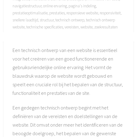
navigatiestructuur
,
online ervaring
,
pagina's indeling
,
prestatieoptimalisatie
,
prestaties
,
responsieve website
,
responsiviteit
,
snellere laadtijd
,
structuur
,
technisch ontwerp
,
technisch ontwerp
website
,
technische specificaties
,
vereisten
,
website
,
zoekresultaten
Een technisch ontwerp van een website is essentieel
voor het creëren van een goed functionerende en
gebruiksvriendelijke online ervaring. Het vormt de
blauwdruk waarop de website wordt gebouwd en
speelt een cruciale rol bij het bepalen van de structuur,
functionaliteit en prestaties van de site.
Een gedegen technisch ontwerp begint met het
definiëren van de vereisten en doelstellingen van de
website. Dit omvat onder meer het identificeren van de
beoogde doelgroep, het bepalen van de gewenste