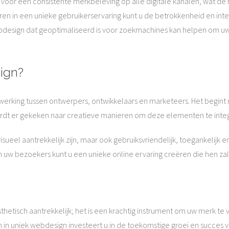
voor een consistente merkbeleving op alle digitale kanalen, wat de
ren in een unieke gebruikerservaring kunt u de betrokkenheid en in
design dat geoptimaliseerd is voor zoekmachines kan helpen om uw 
ign?
werking tussen ontwerpers, ontwikkelaars en marketeers. Het begint
ordt er gekeken naar creatieve manieren om deze elementen te integ
ueel aantrekkelijk zijn, maar ook gebruiksvriendelijk, toegankelijk e
uw bezoekers kunt u een unieke online ervaring creëren die hen za
hetisch aantrekkelijk; het is een krachtig instrument om uw merk te 
 in uniek webdesign investeert u in de toekomstige groei en succes va