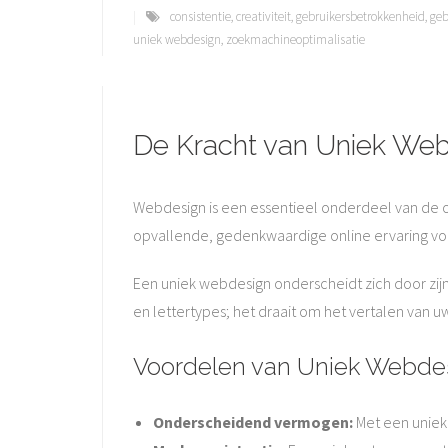
consistentie
,
creativiteit
,
gebruikersbetrokkenheid
,
geb
uniek webdesign
,
zoekmachineoptimalisatie
De Kracht van Uniek We
Webdesign is een essentieel onderdeel van de o
opvallende, gedenkwaardige online ervaring vo
Een uniek webdesign onderscheidt zich door zijn 
en lettertypes; het draait om het vertalen van 
Voordelen van Uniek Webde
Onderscheidend vermogen:
Met een uniek