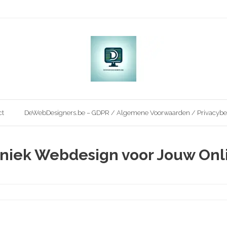
ct
DeWebDesigners.be – GDPR / Algemene Voorwaarden / Privacybe
Uniek Webdesign voor Jouw Onl