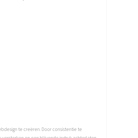
ebdesign te creëren. Door consistentie te
 versterken en een blijvende indruk achterlaten