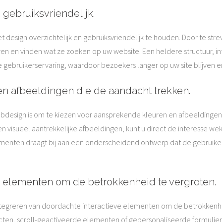
 gebruiksvriendelijk.
t design overzichtelijk en gebruiksvriendelijk te houden. Door te str
n en vinden wat ze zoeken op uw website. Een heldere structuur, i
ve gebruikerservaring, waardoor bezoekers langer op uw site blijven
en afbeeldingen die de aandacht trekken.
webdesign is om te kiezen voor aansprekende kleuren en afbeeldinge
 visueel aantrekkelijke afbeeldingen, kunt u direct de interesse wek
ementen draagt bij aan een onderscheidend ontwerp dat de gebruiker
e elementen om de betrokkenheid te vergroten.
 integreren van doordachte interactieve elementen om de betrokkenhe
ffecten, scroll-geactiveerde elementen of gepersonaliseerde formuli