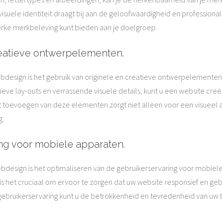
suele identiteit draagt bij aan de geloofwaardigheid en professionali
terke merkbeleving kunt bieden aan je doelgroep.
reatieve ontwerpelementen.
webdesign is het gebruik van originele en creatieve ontwerpelemente
ieve lay-outs en verrassende visuele details, kunt u een website cre
et toevoegen van deze elementen zorgt niet alleen voor een visueel a
g.
ng voor mobiele apparaten.
webdesign is het optimaliseren van de gebruikerservaring voor mobi
s het cruciaal om ervoor te zorgen dat uw website responsief en gebru
bruikerservaring kunt u de betrokkenheid en tevredenheid van uw be