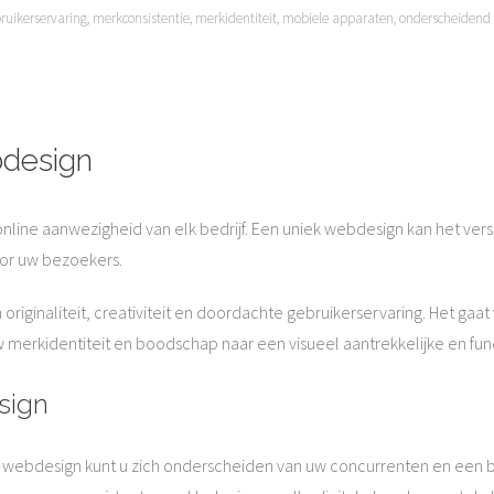
ruikerservaring
,
merkconsistentie
,
merkidentiteit
,
mobiele apparaten
,
onderscheidend
bdesign
nline aanwezigheid van elk bedrijf. Een uniek webdesign kan het ve
or uw bezoekers.
originaliteit, creativiteit en doordachte gebruikerservaring. Het gaa
uw merkidentiteit en boodschap naar een visueel aantrekkelijke en fun
sign
 webdesign kunt u zich onderscheiden van uw concurrenten en een bl