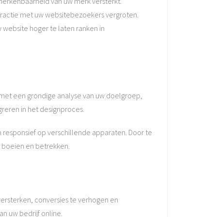
 herkenbaarheid van uw merk versterkt.
teractie met uw websitebezoekers vergroten.
website hoger te laten ranken in
 met een grondige analyse van uw doelgroep,
reren in het designproces.
n responsief op verschillende apparaten. Door te
l boeien en betrekken.
versterken, conversies te verhogen en
n uw bedrijf online.