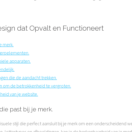
sign dat Opvalt en Functioneert
je merk.
twerpelementen.
biele apparaten.
ndelijk.
ngen die de aandacht trekken.
n om de betrokkenheid te vergroten.
lheid van je website.
die past bij je merk.
isuele stijl die perfect aansluit bij je merk om een onderscheidend w
, lettertypes en afbeeldingen, kan je de herkenbaarheid van je merk