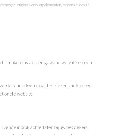
 vermogen
,
originele ontwerpelementen
,
responsief design
,
rschil maken tussen een gewone website en een
t verder dan alleen maar het kiezen van kleuren
ctionele website.
ijvende indruk achterlaten bij uw bezoekers.