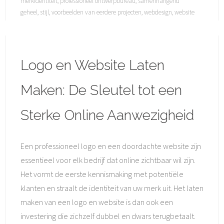
merkidentiteit
,
professioneel ontwerpbureau
,
samenhangend
geheel
,
stijl
,
voorbeelden van eerdere projecten
,
webdesign
,
website
Logo en Website Laten
Maken: De Sleutel tot een
Sterke Online Aanwezigheid
Een professioneel logo en een doordachte website zijn
essentieel voor elk bedrijf dat online zichtbaar wil zijn.
Het vormt de eerste kennismaking met potentiële
klanten en straalt de identiteit van uw merk uit. Het laten
maken van een logo en website is dan ook een
investering die zichzelf dubbel en dwars terugbetaalt.