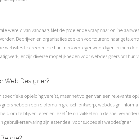
gitale wereld van vandaag. Met de groeiende vraag naar online aanwezi
worden. Bedrijven en organisaties zoeken voortdurend naar getalente
lijke websites te creëren die hun merk vertegenwoordigen en hun do
tig werk, er zijn diverse mogelijkheden voor webdesigners om hun va
or Web Designer?
 specifieke opleiding vereist, maar het volgen van een relevante op
gners hebben een diploma in grafisch ontwerp, webdesign, informati
heid om te blijven leren en jezelf te ontwikkelen in de snel verande
 gebruikerservaring zijn essentieel voor succes als webdesigner.
 Belgie?