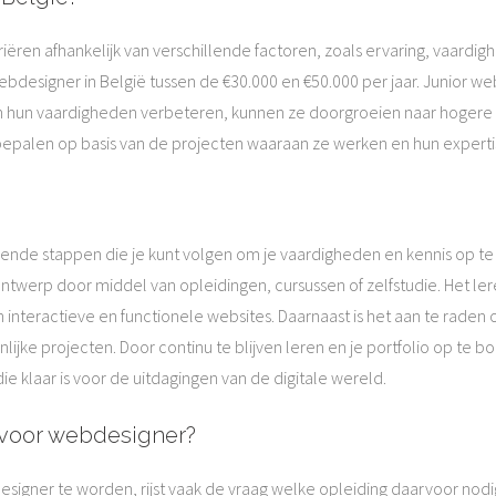
riëren afhankelijk van verschillende factoren, zoals ervaring, vaardi
ebdesigner in België tussen de €30.000 en €50.000 per jaar. Junior 
n hun vaardigheden verbeteren, kunnen ze doorgroeien naar hogere
bepalen op basis van de projecten waaraan ze werken en hun experti
lende stappen die je kunt volgen om je vaardigheden en kennis op te
 ontwerp door middel van opleidingen, cursussen of zelfstudie. Het 
n interactieve en functionele websites. Daarnaast is het aan te rade
jke projecten. Door continu te blijven leren en je portfolio op te b
 klaar is voor de uitdagingen van de digitale wereld.
 voor webdesigner?
ner te worden, rijst vaak de vraag welke opleiding daarvoor nodig i