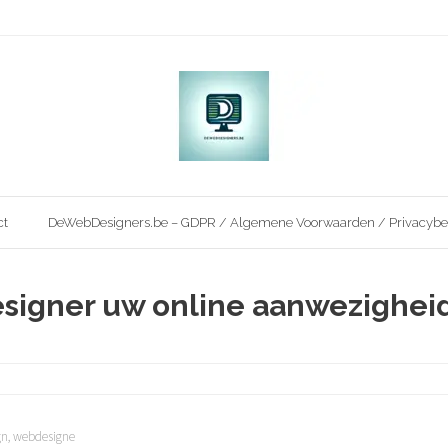
ct
DeWebDesigners.be – GDPR / Algemene Voorwaarden / Privacybe
signer uw online aanwezighei
gn
,
webdesigne