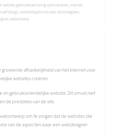
it website
,
gebruikerservaring optimaliseren
,
internet
,
nsief design
,
snelheidsoptimalisatie
,
technologieën
,
igner
,
webontwerp
groeiende afhankelijkheid van het internet voor
elijke websites creëren.
 en gebruiksvriendelijke website. Dit omvat niet
n de prestaties van de site.
 webontwerp om te zorgen dat de websites die
 enkele van de aspecten waar een webdesigner