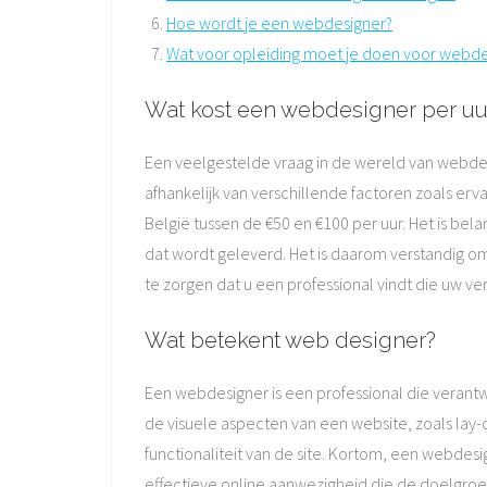
Hoe wordt je een webdesigner?
Wat voor opleiding moet je doen voor webde
Wat kost een webdesigner per uu
Een veelgestelde vraag in de wereld van webdes
afhankelijk van verschillende factoren zoals erv
België tussen de €50 en €100 per uur. Het is bel
dat wordt geleverd. Het is daarom verstandig o
te zorgen dat u een professional vindt die uw ve
Wat betekent web designer?
Een webdesigner is een professional die verant
de visuele aspecten van een website, zoals lay
functionaliteit van de site. Kortom, een webdesi
effectieve online aanwezigheid die de doelgroe