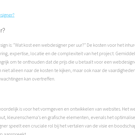
signer?
r?
ign is: “Wat kost een webdesigner per uur?” De kosten voor het inhu
aring, expertise, locatie en de complexiteit van het project. Gemidd
angrijk om te onthouden dat de prijs die u betaalt voor een webdesign
m niet alleen naar de kosten te kijken, maar ook naar de vaardighed
rwachtingen kan overtreffen.
woordelijk is voor het vormgeven en ontwikkelen van websites. Het 
-out, kleurenschema’s en grafische elementen, evenals het optimalis
gner speelt een cruciale rol bij het vertalen van de visie en boodscha
p aanspreekt.