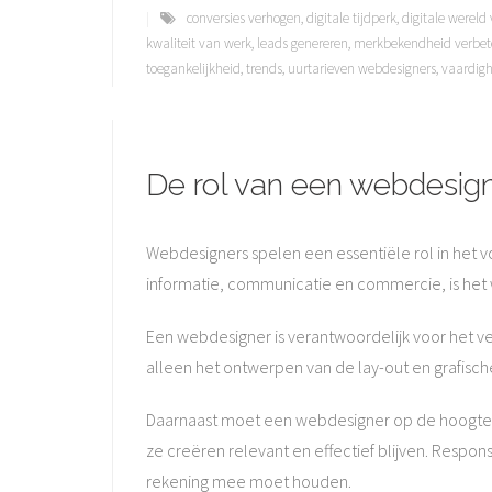
conversies verhogen
,
digitale tijdperk
,
digitale werel
kwaliteit van werk
,
leads genereren
,
merkbekendheid verbet
toegankelijkheid
,
trends
,
uurtarieven webdesigners
,
vaardigh
De rol van een webdesigner
Webdesigners spelen een essentiële rol in het 
informatie, communicatie en commercie, is het 
Een webdesigner is verantwoordelijk voor het ver
alleen het ontwerpen van de lay-out en grafisch
Daarnaast moet een webdesigner op de hoogte b
ze creëren relevant en effectief blijven. Respo
rekening mee moet houden.