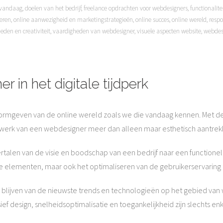
d vandaag
,
doelen van het bedrijf
,
freelance opdrachten voor webdesigners
,
functionalite
eren
,
online aanwezigheid en marketingstrategieën
,
online succes
,
online wereld
,
respo
eden en creativiteit
,
vaardigheden van webdesigner
,
visuele aspecten website
,
webdes
 in het digitale tijdperk
vormgeven van de online wereld zoals we die vandaag kennen. Met de 
werk van een webdesigner meer dan alleen maar esthetisch aantrekk
talen van de visie en boodschap van een bedrijf naar een functionele
e elementen, maar ook het optimaliseren van de gebruikerservaring e
lijven van de nieuwste trends en technologieën op het gebied van
nsief design, snelheidsoptimalisatie en toegankelijkheid zijn slechts