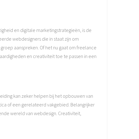
gheid en digitale marketingstrategieën, is de
erde webdesigners die in staat zijn om
elgroep aanspreken. Of het nu gaat om freelance
ardigheden en creativiteit toe te passen in een
leiding kan zeker helpen bij het opbouwen van
ca of een gerelateerd vakgebied. Belangrijker
rende wereld van webdesign. Creativiteit,