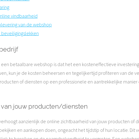
aring
nline vindbaarheid
plevering van de webshop
 beveiligingslekken
bedrijf
en betaalbare webshop is dat het een kosteneffectieve investering i
 kun je de kosten beheersen en tegelijkertijd profiteren van de ve
producten of diensten op een professionele en aantrekkelijke manier 
d van jouw producten/diensten
hoogt aanzienlijk de online zichtbaarheid van jouw producten of 
ekijken en aankopen doen, ongeacht het tijdstip of hun locatie. Dit 
ubliek te bereiken en de naamsbekendheid te vergroten. Een webshop 