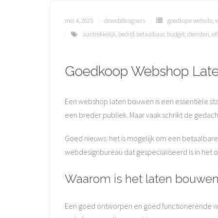
mei 4, 2025
dewebdesigners
goedkope website
,
aantrekkelijk
,
bedrijf
,
betaalbaar
,
budget
,
diensten
,
eff
Goedkoop Webshop Laten 
Een webshop laten bouwen is een essentiële sta
een breder publiek. Maar vaak schrikt de geda
Goed nieuws: het is mogelijk om een betaalbare
webdesignbureau dat gespecialiseerd is in het o
Waarom is het laten bouwe
Een goed ontworpen en goed functionerende webs