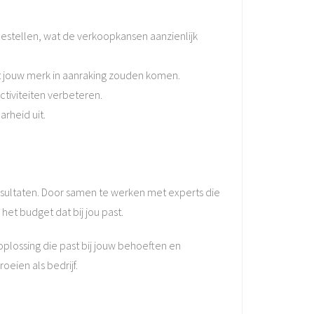
stellen, wat de verkoopkansen aanzienlijk
et jouw merk in aanraking zouden komen.
ctiviteiten verbeteren.
rheid uit.
ultaten. Door samen te werken met experts die
et budget dat bij jou past.
plossing die past bij jouw behoeften en
oeien als bedrijf.