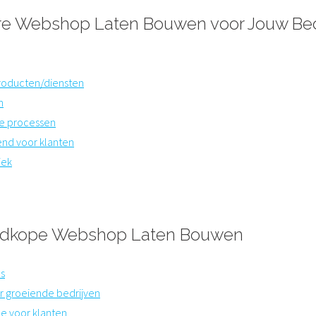
re Webshop Laten Bouwen voor Jouw Bed
producten/diensten
n
de processen
end voor klanten
iek
edkope Webshop Laten Bouwen
es
r groeiende bedrijven
ce voor klanten