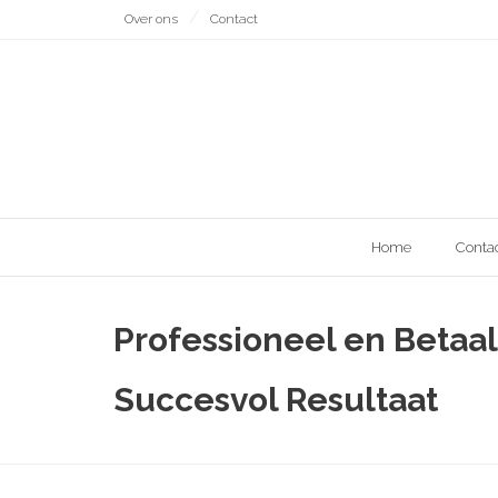
Naar
Over ons
Contact
de
inhoud
gaan
Home
Conta
Professioneel en Beta
Succesvol Resultaat