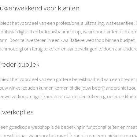
trouwenwekkend voor klanten
edt het voordeel van een professionele uitstraling, wat essentieel 
oofwaardigheid en betrouwbaarheid op, waardoor klanten zich comf
form. Door te investeren in een kwalitatieve webshop binnen budget,
n aanmoedigt om terug te keren en aanbevelingen te doen aan ander
breder publiek
edt het voordeel van een grotere bereikbaarheid van een breder pub
r jouw winkel zouden kunnen komen of die jouw bedrijf anders niet zou
ieuwe verkoopmogelijkheden en kan leiden tot een groeiende klante
atwerkopties
 een goedkope webshop is de beperking in functionaliteiten en maatw
 beschikbaar, waardoor het moeilijk kan zijn om een unieke en op 