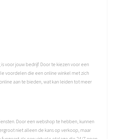
s voor jouw bedrijf. Door te kiezen voor een
le voordelen die een online winkel met zich
online aan te bieden, wat kan leiden tot meer
diensten. Door een webshop te hebben, kunnen
vergroot niet alleen de kans op verkoop, maar
fungeert als een virtuele etalage die 24/7 open