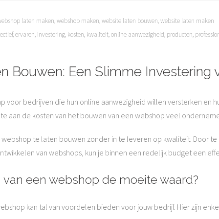
webshop laten maken
,
webshop maken
,
website laten bouwen
,
website laten maken
ectief
,
ervaren
,
investering
,
kosten
,
kwaliteit
,
online aanwezigheid
,
producten
,
professio
Bouwen: Een Slimme Investering vo
p voor bedrijven die hun online aanwezigheid willen versterken en h
chte aan de kosten van het bouwen van een webshop veel ondernemer
 webshop te laten bouwen zonder in te leveren op kwaliteit. Door te
ntwikkelen van webshops, kun je binnen een redelijk budget een effe
n van een webshop de moeite waard?
hop kan tal van voordelen bieden voor jouw bedrijf. Hier zijn enk