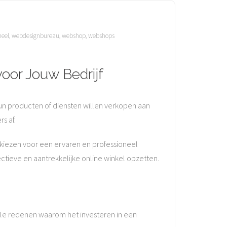
neel
,
webdesignbureau
,
webshop
,
webshops
or Jouw Bedrijf
un producten of diensten willen verkopen aan
s af.
 kiezen voor een ervaren en professioneel
ctieve en aantrekkelijke online winkel opzetten.
ele redenen waarom het investeren in een