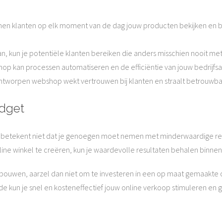
en klanten op elk moment van de dag jouw producten bekijken en be
an, kun je potentiële klanten bereiken die anders misschien nooit m
op kan processen automatiseren en de efficiëntie van jouw bedrijfsa
 ontworpen webshop wekt vertrouwen bij klanten en straalt betrouwbaa
udget
betekent niet dat je genoegen moet nemen met minderwaardige res
ine winkel te creëren, kun je waardevolle resultaten behalen binnen h
bouwen, aarzel dan niet om te investeren in een op maat gemaakte o
jde kun je snel en kosteneffectief jouw online verkoop stimuleren en gr