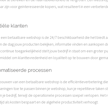
ar zijn voor geïnteresseerde kopers, wat resulteert in een verbeter
iële klanten
een betaalbare webshop is de 24/7 beschikbaarheid die het biedt aa
 de dag jouw producten bekijken, informatie vinden en aankopen d
ontinue toegankelijkheid stelt jouw bedrijf in staat om een groter p
ig middel om klanttevredenheid en loyaliteit op te bouwen door gemak
tomatiseerde processen
 bouwen van een betaalbare webshop is de efficiëntieverbetering d
ringen toe te passen binnen je webshop, kun je repetitieve taken str
je bedrijf, terwijl de operationele processen soepel verlopen. Het r
tijd als kosten bespaart en de algehele productiviteit verhoogt.