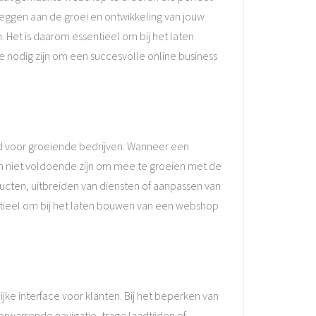
pleggen aan de groei en ontwikkeling van jouw
Het is daarom essentieel om bij het laten
e nodig zijn om een succesvolle online business
d voor groeiende bedrijven. Wanneer een
en niet voldoende zijn om mee te groeien met de
cten, uitbreiden van diensten of aanpassen van
ntieel om bij het laten bouwen van een webshop
ke interface voor klanten. Bij het beperken van
rwarrende navigatie, trage laadtijden of