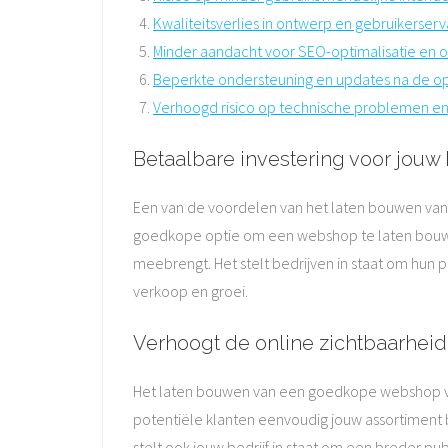
Kwaliteitsverlies in ontwerp en gebruikerserv
Minder aandacht voor SEO-optimalisatie en o
Beperkte ondersteuning en updates na de o
Verhoogd risico op technische problemen en
Betaalbare investering voor jouw 
Een van de voordelen van het laten bouwen van e
goedkope optie om een webshop te laten bouwen,
meebrengt. Het stelt bedrijven in staat om hun 
verkoop en groei.
Verhoogt de online zichtbaarhei
Het laten bouwen van een goedkope webshop ver
potentiële klanten eenvoudig jouw assortiment b
stelt ook jouw bedrijf in staat om een breder p