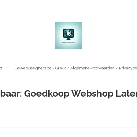
ct
DeWebDesigners.be – GDPR / Algemene Voorwaarden / Privacybe
albaar: Goedkoop Webshop Lat