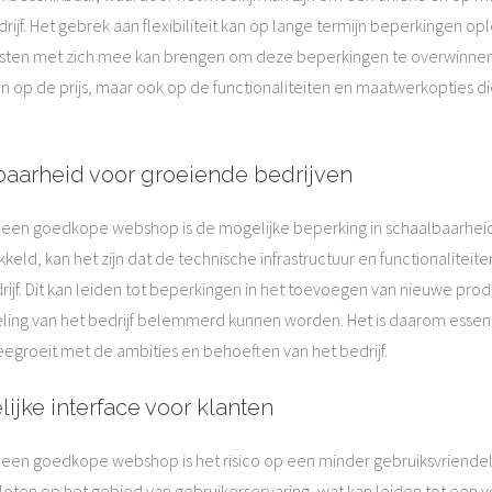
drijf. Het gebrek aan flexibiliteit kan op lange termijn beperkingen o
kosten met zich mee kan brengen om deze beperkingen te overwinnen. 
op de prijs, maar ook op de functionaliteiten en maatwerkopties di
baarheid voor groeiende bedrijven
n een goedkope webshop is de mogelijke beperking in schaalbaarhei
d, kan het zijn dat de technische infrastructuur en functionaliteit
. Dit kan leiden tot beperkingen in het toevoegen van nieuwe produ
keling van het bedrijf belemmerd kunnen worden. Het is daarom esse
eegroeit met de ambities en behoeften van het bedrijf.
ijke interface voor klanten
een goedkope webshop is het risico op een minder gebruiksvriendelij
en op het gebied van gebruikerservaring, wat kan leiden tot een ve