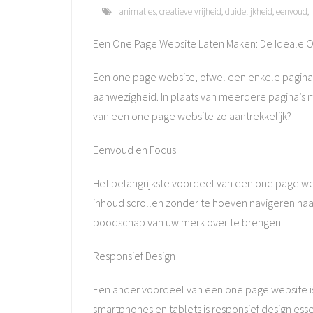
animaties
,
creatieve vrijheid
,
duidelijkheid
,
eenvoud
,
Een One Page Website Laten Maken: De Ideale 
Een one page website, ofwel een enkele pagina 
aanwezigheid. In plaats van meerdere pagina’s 
van een one page website zo aantrekkelijk?
Eenvoud en Focus
Het belangrijkste voordeel van een one page we
inhoud scrollen zonder te hoeven navigeren naar
boodschap van uw merk over te brengen.
Responsief Design
Een ander voordeel van een one page website i
smartphones en tablets is responsief design es