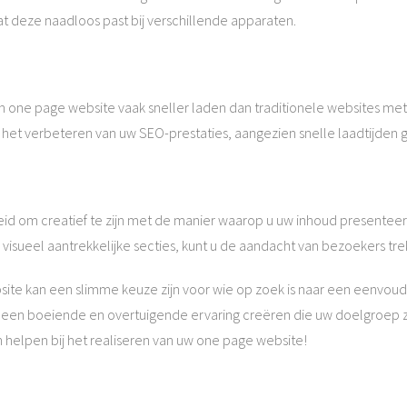
t deze naadloos past bij verschillende apparaten.
n one page website vaak sneller laden dan traditionele websites met 
 het verbeteren van uw SEO-prestaties, aangezien snelle laadtijden g
id om creatief te zijn met de manier waarop u uw inhoud presenteert
n visueel aantrekkelijke secties, kunt u de aandacht van bezoekers t
te kan een slimme keuze zijn voor wie op zoek is naar een eenvoudi
 u een boeiende en overtuigende ervaring creëren die uw doelgroep
helpen bij het realiseren van uw one page website!