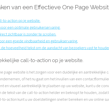
Maken van een Effectieve One Page Websi
l-to-action op je website.
voor een optimale gebruikerservaring.
rect zichtbaar is zonder te scrollen.
voor een goede vindbaarheid en gebruikservaring.
k de hoeveelheid tekst om de aandacht van bezoekers vast te houde
kkelijke call-to-action op je website.
e page website is het zorgen voor een duidelijke en aantrekkelijke cal
ondernemen, of het nu gaat om het invullen van een contactformulier
ent en visueel aantrekkelijk te plaatsen op uw website, kunt u de c
de tekst van de call-to-action helder en beknopt te houden, zodat
-to-action kunt u uw doelstellingen sneller bereiken en uw online su