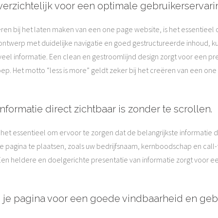
rzichtelijk voor een optimale gebruikerservari
n bij het laten maken van een one page website, is het essentieel 
 ontwerp met duidelijke navigatie en goed gestructureerde inhoud, 
l informatie. Een clean en gestroomlijnd design zorgt voor een pretti
 Het motto “less is more” geldt zeker bij het creëren van een one p
nformatie direct zichtbaar is zonder te scrollen.
 het essentieel om ervoor te zorgen dat de belangrijkste informatie 
e pagina te plaatsen, zoals uw bedrijfsnaam, kernboodschap en call
Een heldere en doelgerichte presentatie van informatie zorgt voor ee
 je pagina voor een goede vindbaarheid en gebr