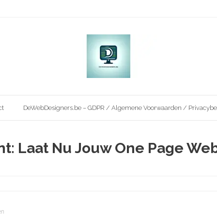
ct
DeWebDesigners.be – GDPR / Algemene Voorwaarden / Privacybe
iënt: Laat Nu Jouw One Page We
en