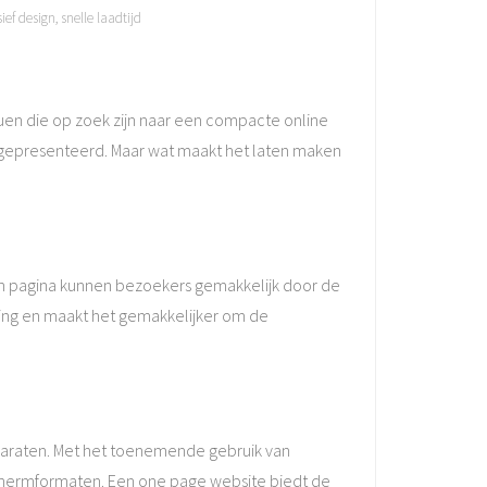
ief design
,
snelle laadtijd
uen die op zoek zijn naar een compacte online
a gepresenteerd. Maar wat maakt het laten maken
één pagina kunnen bezoekers gemakkelijk door de
aring en maakt het gemakkelijker om de
paraten. Met het toenemende gebruik van
 schermformaten. Een one page website biedt de