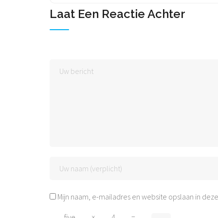
Laat Een Reactie Achter
Mijn naam, e-mailadres en website opslaan in deze
five
×
4
=