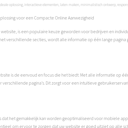
ideale oplossing
,
interactieve elementen
,
laten maken
,
minimalistisch ontwerp
,
respons
Oplossing voor een Compacte Online Aanwezigheid
website, is een populaire keuze geworden voor bedrijven en individ
met verschillende secties, wordt alle informatie op één lange pagin
bsite is de eenvoud en focus die het biedt. Met alle informatie op 
 verschillende pagina’s. Dit zorgt voor een intuïtieve gebruikerserv
s dat het gemakkelijk kan worden geoptimaliseerd voor mobiele ap
sentieel om ervoor te zorgen dat uw website er goed uitziet op alle