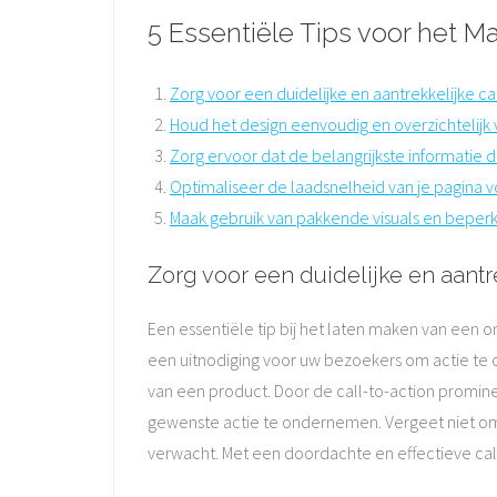
5 Essentiële Tips voor het 
Zorg voor een duidelijke en aantrekkelijke cal
Houd het design eenvoudig en overzichtelijk 
Zorg ervoor dat de belangrijkste informatie di
Optimaliseer de laadsnelheid van je pagina 
Maak gebruik van pakkende visuals en beper
Zorg voor een duidelijke en aantre
Een essentiële tip bij het laten maken van een on
een uitnodiging voor uw bezoekers om actie te 
van een product. Door de call-to-action promin
gewenste actie te ondernemen. Vergeet niet om 
verwacht. Met een doordachte en effectieve call