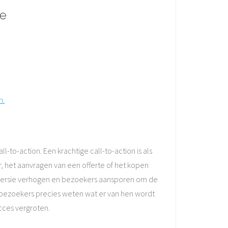
te
n.
l-to-action. Een krachtige call-to-action is als
, het aanvragen van een offerte of het kopen
onversie verhogen en bezoekers aansporen om de
 bezoekers precies weten wat er van hen wordt
cces vergroten.