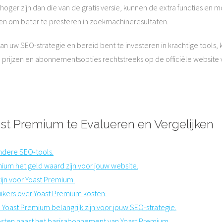
ger zijn dan die van de gratis versie, kunnen de extra functies en 
pen om beter te presteren in zoekmachineresultaten.
van uw SEO-strategie en bereid bent te investeren in krachtige tool
e prijzen en abonnementsopties rechtstreeks op de officiële website 
st Premium te Evalueren en Vergelijken
andere SEO-tools.
ium het geld waard zijn voor jouw website.
 zijn voor Yoast Premium.
ikers over Yoast Premium kosten.
 Yoast Premium belangrijk zijn voor jouw SEO-strategie.
sten naast het basisabonnement van Yoast Premium.