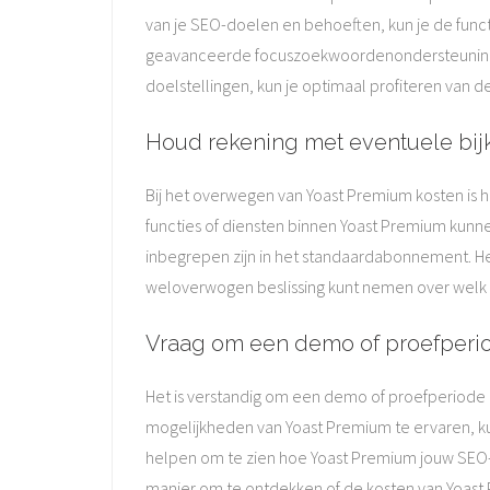
van je SEO-doelen en behoeften, kun je de functi
geavanceerde focuszoekwoordenondersteuning, in
doelstellingen, kun je optimaal profiteren van d
Houd rekening met eventuele bij
Bij het overwegen van Yoast Premium kosten is
functies of diensten binnen Yoast Premium kunn
inbegrepen zijn in het standaardabonnement. Het
weloverwogen beslissing kunt nemen over welk 
Vraag om een demo of proefperio
Het is verstandig om een demo of proefperiode 
mogelijkheden van Yoast Premium te ervaren, ku
helpen om te zien hoe Yoast Premium jouw SEO-s
manier om te ontdekken of de kosten van Yoas