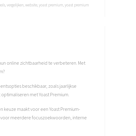
ools
,
vergelijken
,
website
,
yoast premium
,
yoast premium
un online zichtbaarheid te verbeteren. Met
um?
ntsopties beschikbaar, zoals jaarlijkse
lt optimaliseren met Yoast Premium.
 een keuze maakt voor een Yoast Premium-
ng voor meerdere focuszoekwoorden, interne