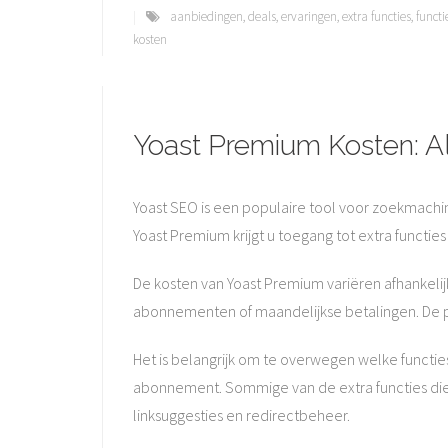
aanbiedingen
,
deals
,
ervaringen
,
extra functies
,
functi
kosten
Yoast Premium Kosten: A
Yoast SEO is een populaire tool voor zoekmachi
Yoast Premium krijgt u toegang tot extra functi
De kosten van Yoast Premium variëren afhankelijk
abonnementen of maandelijkse betalingen. De pri
Het is belangrijk om te overwegen welke functi
abonnement. Sommige van de extra functies die
linksuggesties en redirectbeheer.