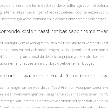
es identificeren die het meest waardevol zullen zijn voor het optima
terne linkaanbevelingen of redirectbeheer, door te kiezen voor de 
e investering in Yoast Premium en je online zichtbaarheid verbeteren.
komende kosten naast het basisabonnement van
 het belangrijk om rekening te houden met eventuele bijkomende k
en extra kosten met zich meebrengen, zoals bijvoorbeeld premium su
 is verstandig om vooraf duidelijk te begrijpen welke extra kosten er
abonnement het beste aansluit bij uw behoeften en budget.
de om de waarde van Yoast Premium voor jouw s
aan te vragen om de waarde van Yoast Premium voor jouw specifieke s
n je een weloverwogen beslissing nemen over het investeren in dit 
trategie kan versterken en welke voordelen het specifiek voor jouw 
t Premium opwegen tegen de toegevoegde waarde die het kan biede