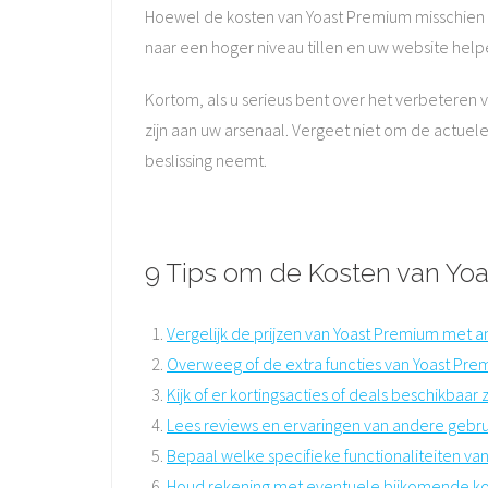
Hoewel de kosten van Yoast Premium misschien ho
naar een hoger niveau tillen en uw website hel
Kortom, als u serieus bent over het verbeteren 
zijn aan uw arsenaal. Vergeet niet om de actuel
beslissing neemt.
9 Tips om de Kosten van Yoa
Vergelijk de prijzen van Yoast Premium met 
Overweeg of de extra functies van Yoast Prem
Kijk of er kortingsacties of deals beschikbaar
Lees reviews en ervaringen van andere gebru
Bepaal welke specifieke functionaliteiten van
Houd rekening met eventuele bijkomende ko