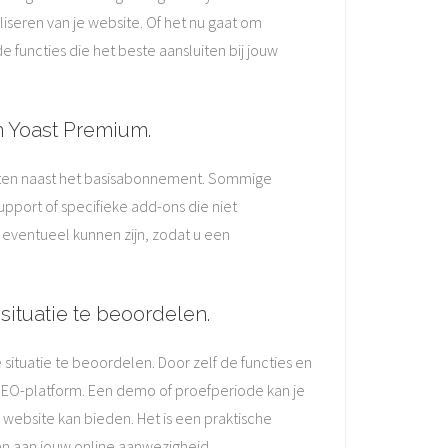
liseren van je website. Of het nu gaat om
functies die het beste aansluiten bij jouw
 Yoast Premium.
osten naast het basisabonnement. Sommige
pport of specifieke add-ons die niet
 eventueel kunnen zijn, zodat u een
ituatie te beoordelen.
ituatie te beoordelen. Door zelf de functies en
SEO-platform. Een demo of proefperiode kan je
website kan bieden. Het is een praktische
n aan jouw online aanwezigheid.