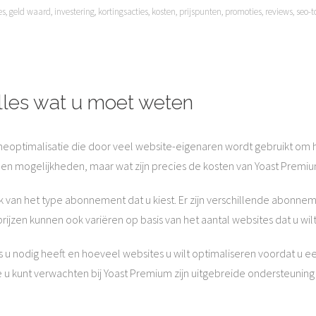
es
,
geld waard
,
investering
,
kortingsacties
,
kosten
,
prijspunten
,
promoties
,
reviews
,
seo-t
lles wat u moet weten
neoptimalisatie die door veel website-eigenaren wordt gebruikt om h
es en mogelijkheden, maar wat zijn precies de kosten van Yoast Premi
 van het type abonnement dat u kiest. Er zijn verschillende abonneme
jzen kunnen ook variëren op basis van het aantal websites dat u wi
es u nodig heeft en hoeveel websites u wilt optimaliseren voordat u
 u kunt verwachten bij Yoast Premium zijn uitgebreide ondersteuni