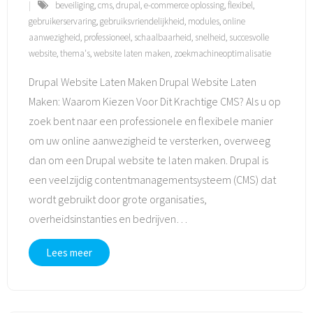
beveiliging
,
cms
,
drupal
,
e-commerce oplossing
,
flexibel
,
gebruikerservaring
,
gebruiksvriendelijkheid
,
modules
,
online
aanwezigheid
,
professioneel
,
schaalbaarheid
,
snelheid
,
succesvolle
website
,
thema's
,
website laten maken
,
zoekmachineoptimalisatie
Drupal Website Laten Maken Drupal Website Laten
Maken: Waarom Kiezen Voor Dit Krachtige CMS? Als u op
zoek bent naar een professionele en flexibele manier
om uw online aanwezigheid te versterken, overweeg
dan om een Drupal website te laten maken. Drupal is
een veelzijdig contentmanagementsysteem (CMS) dat
wordt gebruikt door grote organisaties,
overheidsinstanties en bedrijven
…
Lees meer