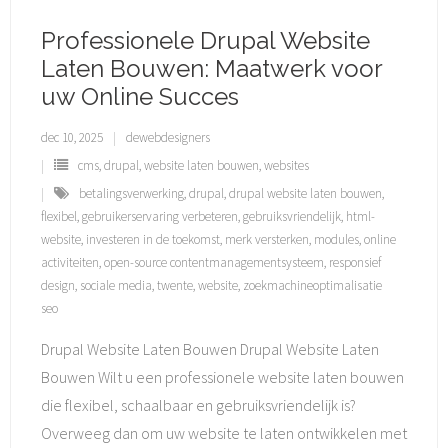
Professionele Drupal Website
Laten Bouwen: Maatwerk voor
uw Online Succes
dec 10, 2025
dewebdesigners
cms
,
drupal
,
website laten bouwen
,
websites
betalingsverwerking
,
drupal
,
drupal website laten bouwen
,
flexibel
,
gebruikerservaring verbeteren
,
gebruiksvriendelijk
,
html-
website
,
investeren in de toekomst
,
merk versterken
,
modules
,
online
activiteiten
,
open-source contentmanagementsysteem
,
responsief
design
,
sociale media
,
twente
,
website
,
zoekmachineoptimalisatie
seo
Drupal Website Laten Bouwen Drupal Website Laten
Bouwen Wilt u een professionele website laten bouwen
die flexibel, schaalbaar en gebruiksvriendelijk is?
Overweeg dan om uw website te laten ontwikkelen met