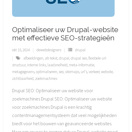
Optimaliseer uw Drupal-website
met effectieve SEO-strategieën
okt 15, 2024
dewebdesigners
drupal
afbeeldingen
,
alt-tekst
,
drupal
,
drupal seo
,
flexibele url-
structuur
,
interne links
,
laadsnelheid
,
meta-informatie
,
metagegevens
,
optimaliseren
,
seo
,
sitemaps
,
url's
,
verkeer
,
website
,
zichtbaarheid
,
zoekmachines
Drupal SEO: Optimaliseer uw website voor
zoekmachines Drupal SEO: Optimaliseer uw website
voor zoekmachines Drupal is een krachtig
contentmanagementsysteem dat veel mogelijkheden
biedt voor het bouwen van geavanceerde websites.
Maar om ervoor te zorgen dat uw Drupal-website goed