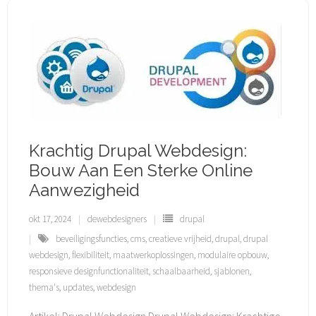
Krachtig Drupal Webdesign:
Bouw Aan Een Sterke Online
Aanwezigheid
okt 17, 2024
dewebdesigners
drupal
beveiligingsfuncties
,
cms
,
creatieve vrijheid
,
drupal
,
drupal
webdesign
,
flexibiliteit
,
maatwerkoplossingen
,
modulaire opbouw
,
responsieve designfunctionaliteit
,
schaalbaarheid
,
sjablonen
,
thema's
,
updates
,
webdesign
Artikel: Drupal Webdesign Drupal Webdesign: Krachtige