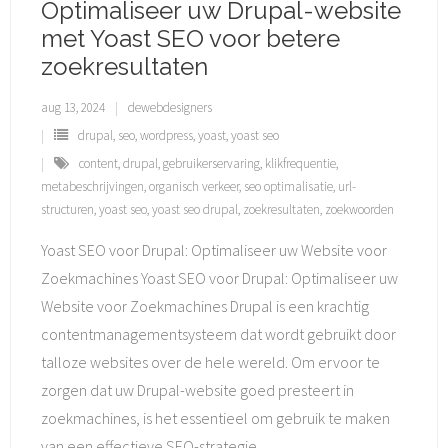
Optimaliseer uw Drupal-website
met Yoast SEO voor betere
zoekresultaten
aug 13, 2024
dewebdesigners
drupal
,
seo
,
wordpress
,
yoast
,
yoast seo
content
,
drupal
,
gebruikerservaring
,
klikfrequentie
,
metabeschrijvingen
,
organisch verkeer
,
seo optimalisatie
,
url-
structuren
,
yoast seo
,
yoast seo drupal
,
zoekresultaten
,
zoekwoorden
Yoast SEO voor Drupal: Optimaliseer uw Website voor
Zoekmachines Yoast SEO voor Drupal: Optimaliseer uw
Website voor Zoekmachines Drupal is een krachtig
contentmanagementsysteem dat wordt gebruikt door
talloze websites over de hele wereld. Om ervoor te
zorgen dat uw Drupal-website goed presteert in
zoekmachines, is het essentieel om gebruik te maken
van een effectieve SEO-strategie.
…