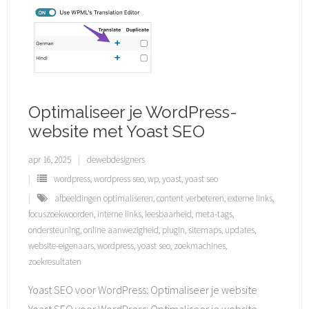
Optimaliseer je WordPress-
website met Yoast SEO
apr 16, 2025
dewebdesigners
wordpress
,
wordpress seo
,
wp
,
yoast
,
yoast seo
afbeeldingen optimaliseren
,
content verbeteren
,
externe links
,
focuszoekwoorden
,
interne links
,
leesbaarheid
,
meta-tags
,
ondersteuning
,
online aanwezigheid
,
plugin
,
sitemaps
,
updates
,
website-eigenaars
,
wordpress
,
yoast seo
,
zoekmachines
,
zoekresultaten
Yoast SEO voor WordPress: Optimaliseer je website