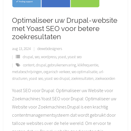
Optimaliseer uw Drupal-website
met Yoast SEO voor betere
zoekresultaten
aug 13, 2024
dewebdesigners
drupal
,
seo
,
wordpress
,
yoast
,
yoast seo
content
,
drupal
,
gebruikerservaring
,
klikfrequentie
,
metabeschrijvingen
,
organisch verkeer
,
seo optimalisatie
,
url-
structuren
,
yoast seo
,
yoast seo drupal
,
zoekresultaten
,
zoekwoorden
Yoast SEO voor Drupal: Optimaliseer uw Website voor
Zoekmachines Yoast SEO voor Drupal: Optimaliseer uw
Website voor Zoekmachines Drupal is een krachtig
contentmanagementsysteem dat wordt gebruikt door
talloze websites over de hele wereld. Om ervoor te