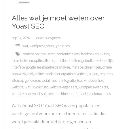
Alles wat je moet weten over
Yoast SEO
sep 14, 2024
dewebdesigners
wat
,
wordpress
,
yoast
,
yoast seo
content optimaliseren
,
contentmakers
,
facebook en twitter
,
focus trefwoordoptimalisatie
,
functionaliteiten
,
gebruikersvriendelijke
interface
,
google
,
leesbaarheidsanalyse
,
metabeschrijvingen
,
online
aanwezigheid
,
online marketeer
,
organisch verkeer
,
plugin
,
seo-titels
,
sitemap genereren
,
social media integratie
,
tool
,
vindbaarheid
website
,
wat is yoast seo
,
website-eigenaars
,
wordpress-websites
,
xml-sitemap
,
yoast seo
,
zoekmachineoptimalisatie
,
zoekmachines
Wat is Yoast SEO? Yoast SEO is een populaire en
krachtige tool voor zoekmachineoptimalisatie die
wordt gebruikt door website-eigenaars en