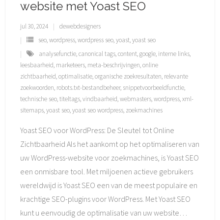
website met Yoast SEO
jul 30, 2024
dewebdesigners
seo
,
wordpress
,
wordpress seo
,
yoast
,
yoast seo
analysefunctie
,
canonical tags
,
content
,
google
,
interne links
,
leesbaarheid
,
marketeers
,
meta-beschrijvingen
,
online
zichtbaarheid
,
optimalisatie
,
organische zoekresultaten
,
relevante
zoekwoorden
,
robots.txt-bestandbeheer
,
snippetvoorbeeldfunctie
,
technische seo
,
titeltags
,
vindbaarheid
,
webmasters
,
wordpress
,
xml-
sitemaps
,
yoast seo
,
yoast seo wordpress
,
zoekmachines
Yoast SEO voor WordPress: De Sleutel tot Online
Zichtbaarheid Als het aankomt op het optimaliseren van
uw WordPress-website voor zoekmachines, is Yoast SEO
een onmisbare tool. Met miljoenen actieve gebruikers
wereldwijd is Yoast SEO een van de meest populaire en
krachtige SEO-plugins voor WordPress. Met Yoast SEO
kunt u eenvoudig de optimalisatie van uw website
…