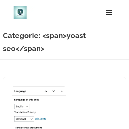
Naar
de
inhoud
gaan
Categorie: <span>yoast
seo</span>