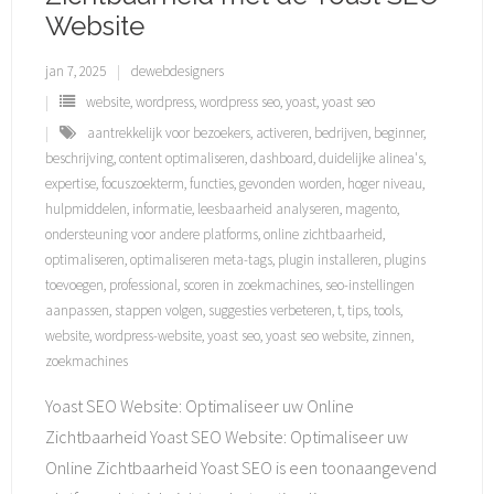
Website
jan 7, 2025
dewebdesigners
website
,
wordpress
,
wordpress seo
,
yoast
,
yoast seo
aantrekkelijk voor bezoekers
,
activeren
,
bedrijven
,
beginner
,
beschrijving
,
content optimaliseren
,
dashboard
,
duidelijke alinea's
,
expertise
,
focuszoekterm
,
functies
,
gevonden worden
,
hoger niveau
,
hulpmiddelen
,
informatie
,
leesbaarheid analyseren
,
magento
,
ondersteuning voor andere platforms
,
online zichtbaarheid
,
optimaliseren
,
optimaliseren meta-tags
,
plugin installeren
,
plugins
toevoegen
,
professional
,
scoren in zoekmachines
,
seo-instellingen
aanpassen
,
stappen volgen
,
suggesties verbeteren
,
t
,
tips
,
tools
,
website
,
wordpress-website
,
yoast seo
,
yoast seo website
,
zinnen
,
zoekmachines
Yoast SEO Website: Optimaliseer uw Online
Zichtbaarheid Yoast SEO Website: Optimaliseer uw
Online Zichtbaarheid Yoast SEO is een toonaangevend