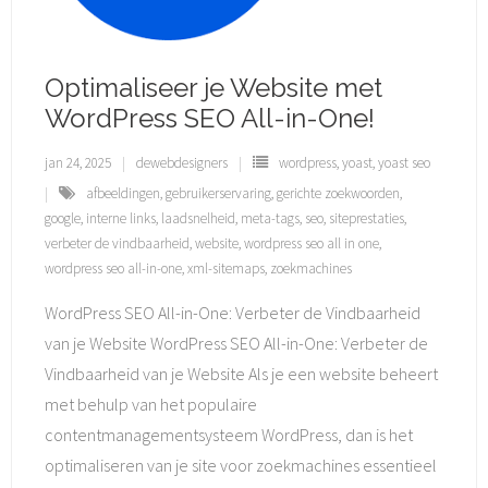
Optimaliseer je Website met
WordPress SEO All-in-One!
jan 24, 2025
dewebdesigners
wordpress
,
yoast
,
yoast seo
afbeeldingen
,
gebruikerservaring
,
gerichte zoekwoorden
,
google
,
interne links
,
laadsnelheid
,
meta-tags
,
seo
,
siteprestaties
,
verbeter de vindbaarheid
,
website
,
wordpress seo all in one
,
wordpress seo all-in-one
,
xml-sitemaps
,
zoekmachines
WordPress SEO All-in-One: Verbeter de Vindbaarheid
van je Website WordPress SEO All-in-One: Verbeter de
Vindbaarheid van je Website Als je een website beheert
met behulp van het populaire
contentmanagementsysteem WordPress, dan is het
optimaliseren van je site voor zoekmachines essentieel