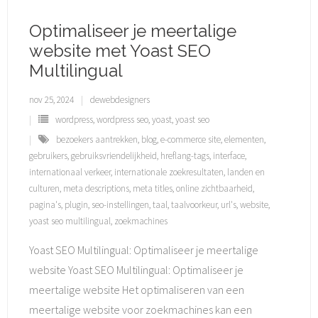
Optimaliseer je meertalige
website met Yoast SEO
Multilingual
nov 25, 2024
dewebdesigners
wordpress
,
wordpress seo
,
yoast
,
yoast seo
bezoekers aantrekken
,
blog
,
e-commerce site
,
elementen
,
gebruikers
,
gebruiksvriendelijkheid
,
hreflang-tags
,
interface
,
internationaal verkeer
,
internationale zoekresultaten
,
landen en
culturen
,
meta descriptions
,
meta titles
,
online zichtbaarheid
,
pagina's
,
plugin
,
seo-instellingen
,
taal
,
taalvoorkeur
,
url's
,
website
,
yoast seo multilingual
,
zoekmachines
Yoast SEO Multilingual: Optimaliseer je meertalige
website Yoast SEO Multilingual: Optimaliseer je
meertalige website Het optimaliseren van een
meertalige website voor zoekmachines kan een