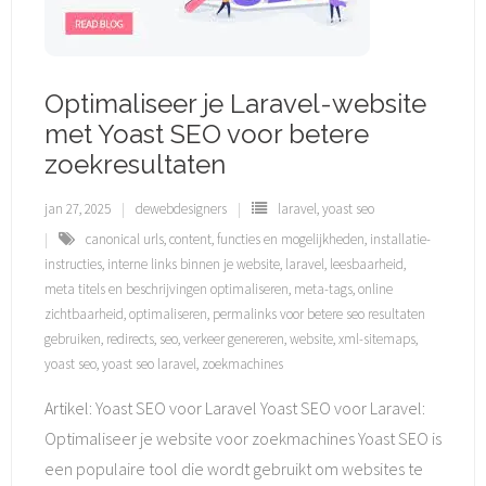
Optimaliseer je Laravel-website
met Yoast SEO voor betere
zoekresultaten
jan 27, 2025
dewebdesigners
laravel
,
yoast seo
canonical urls
,
content
,
functies en mogelijkheden
,
installatie-
instructies
,
interne links binnen je website
,
laravel
,
leesbaarheid
,
meta titels en beschrijvingen optimaliseren
,
meta-tags
,
online
zichtbaarheid
,
optimaliseren
,
permalinks voor betere seo resultaten
gebruiken
,
redirects
,
seo
,
verkeer genereren
,
website
,
xml-sitemaps
,
yoast seo
,
yoast seo laravel
,
zoekmachines
Artikel: Yoast SEO voor Laravel Yoast SEO voor Laravel:
Optimaliseer je website voor zoekmachines Yoast SEO is
een populaire tool die wordt gebruikt om websites te