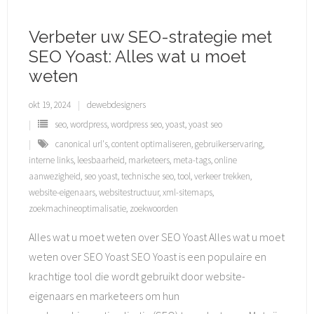
Verbeter uw SEO-strategie met
SEO Yoast: Alles wat u moet
weten
okt 19, 2024
dewebdesigners
seo
,
wordpress
,
wordpress seo
,
yoast
,
yoast seo
canonical url's
,
content optimaliseren
,
gebruikerservaring
,
interne links
,
leesbaarheid
,
marketeers
,
meta-tags
,
online
aanwezigheid
,
seo yoast
,
technische seo
,
tool
,
verkeer trekken
,
website-eigenaars
,
websitestructuur
,
xml-sitemaps
,
zoekmachineoptimalisatie
,
zoekwoorden
Alles wat u moet weten over SEO Yoast Alles wat u moet
weten over SEO Yoast SEO Yoast is een populaire en
krachtige tool die wordt gebruikt door website-
eigenaars en marketeers om hun