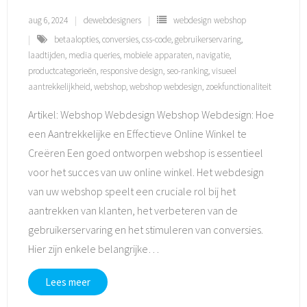
aug 6, 2024
dewebdesigners
webdesign webshop
betaalopties
,
conversies
,
css-code
,
gebruikerservaring
,
laadtijden
,
media queries
,
mobiele apparaten
,
navigatie
,
productcategorieën
,
responsive design
,
seo-ranking
,
visueel
aantrekkelijkheid
,
webshop
,
webshop webdesign
,
zoekfunctionaliteit
Artikel: Webshop Webdesign Webshop Webdesign: Hoe
een Aantrekkelijke en Effectieve Online Winkel te
Creëren Een goed ontworpen webshop is essentieel
voor het succes van uw online winkel. Het webdesign
van uw webshop speelt een cruciale rol bij het
aantrekken van klanten, het verbeteren van de
gebruikerservaring en het stimuleren van conversies.
Hier zijn enkele belangrijke
…
Lees meer