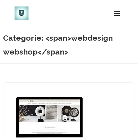
Naar
de
inhoud
gaan
Categorie: <span>webdesign
webshop</span>