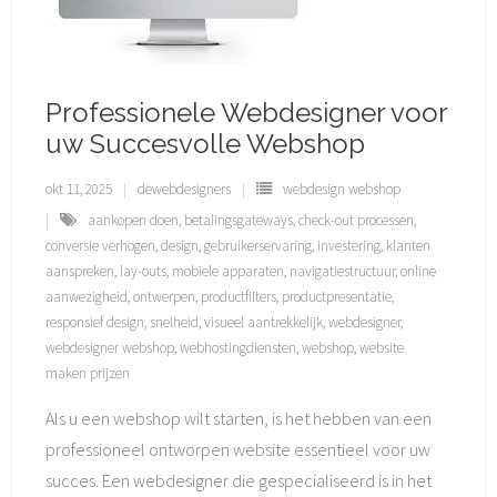
Professionele Webdesigner voor
uw Succesvolle Webshop
okt 11, 2025
dewebdesigners
webdesign webshop
aankopen doen
,
betalingsgateways
,
check-out processen
,
conversie verhogen
,
design
,
gebruikerservaring
,
investering
,
klanten
aanspreken
,
lay-outs
,
mobiele apparaten
,
navigatiestructuur
,
online
aanwezigheid
,
ontwerpen
,
productfilters
,
productpresentatie
,
responsief design
,
snelheid
,
visueel aantrekkelijk
,
webdesigner
,
webdesigner webshop
,
webhostingdiensten
,
webshop
,
website
maken prijzen
Als u een webshop wilt starten, is het hebben van een
professioneel ontworpen website essentieel voor uw
succes. Een webdesigner die gespecialiseerd is in het