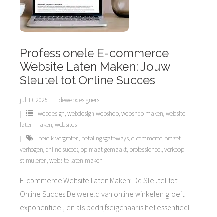
Professionele E-commerce
Website Laten Maken: Jouw
Sleutel tot Online Succes
jul 10, 2025
dewebdesigners
webdesign
,
webdesign webshop
,
webshop maken
,
website
laten maken
,
websites
bereik vergroten
,
betalingsgateways
,
e-commerce
,
omzet
verhogen
,
online succes
,
op maat gemaakt
,
professioneel
,
verkoop
stimuleren
,
website laten maken
E-commerce Website Laten Maken: De Sleutel tot
Online Succes De wereld van online winkelen groeit
exponentieel, en als bedrijfseigenaar is het essentieel