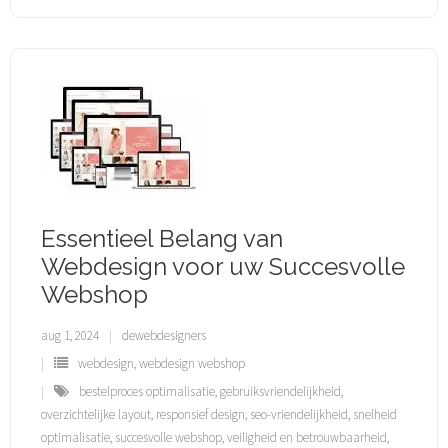
Essentieel Belang van
Webdesign voor uw Succesvolle
Webshop
aug 1, 2024
dewebdesigners
webdesign
,
webdesign webshop
bestelproces optimalisatie
,
gebruiksvriendelijkheid
,
overzichtelijke layout
,
responsief design
,
seo-vriendelijkheid
,
snelheid
optimalisatie
,
succesvolle webshop
,
veiligheid en betrouwbaarheid
,