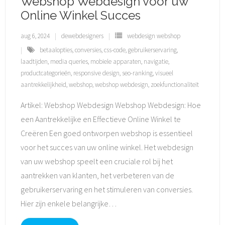
Webshop Webdesign voor uw
Online Winkel Succes
aug 6, 2024
dewebdesigners
webdesign webshop
betaalopties
,
conversies
,
css-code
,
gebruikerservaring
,
laadtijden
,
media queries
,
mobiele apparaten
,
navigatie
,
productcategorieën
,
responsive design
,
seo-ranking
,
visueel
aantrekkelijkheid
,
webshop
,
webshop webdesign
,
zoekfunctionaliteit
Artikel: Webshop Webdesign Webshop Webdesign: Hoe
een Aantrekkelijke en Effectieve Online Winkel te
Creëren Een goed ontworpen webshop is essentieel
voor het succes van uw online winkel. Het webdesign
van uw webshop speelt een cruciale rol bij het
aantrekken van klanten, het verbeteren van de
gebruikerservaring en het stimuleren van conversies.
Hier zijn enkele belangrijke
…