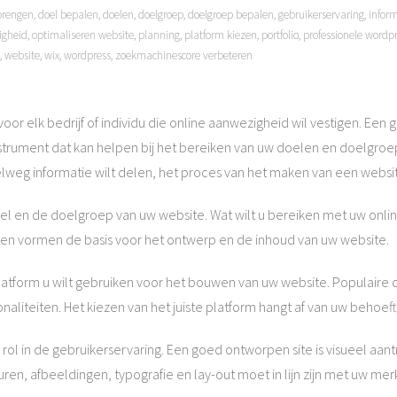
brengen
,
doel bepalen
,
doelen
,
doelgroep
,
doelgroep bepalen
,
gebruikerservaring
,
infor
igheid
,
optimaliseren website
,
planning
,
platform kiezen
,
portfolio
,
professionele wordp
,
website
,
wix
,
wordpress
,
zoekmachinescore verbeteren
oor elk bedrijf of individu die online aanwezigheid wil vestigen. Een
instrument dat kan helpen bij het bereiken van uw doelen en doelgro
elweg informatie wilt delen, het proces van het maken van een website
el en de doelgroep van uw website. Wat wilt u bereiken met uw onli
hten vormen de basis voor het ontwerp en de inhoud van uw website.
platform u wilt gebruiken voor het bouwen van uw website. Populaire 
naliteiten. Het kiezen van het juiste platform hangt af van uw behoe
ol in de gebruikerservaring. Een goed ontworpen site is visueel aantr
ren, afbeeldingen, typografie en lay-out moet in lijn zijn met uw mer