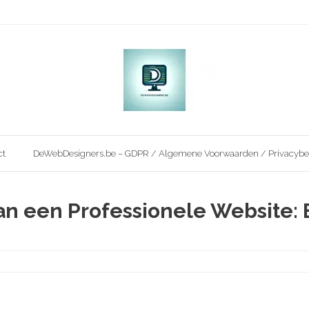
ct
DeWebDesigners.be – GDPR / Algemene Voorwaarden / Privacybe
n een Professionele Website: 