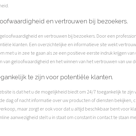
heid.
loofwaardigheid en vertrouwen bij bezoekers.
geloofwaardigheid en vertrouwen bij bezoekers. Door een professi
tiële klanten. Een overzichtelijke en informatieve site wekt vertrouwe
 om met u in zee te gaan als ze een positieve eerste indruk krijgen v
n van geloofwaardigheid en het winnen van het vertrouwen van uw 
ankelijk te zijn voor potentiële klanten.
ite is dat het u de mogelijkheid biedt om 24/7 toegankelijk te zijn 
 dag of nacht informatie over uw producten of diensten bekijken, 
verkoop, maar zorgt er ook voor dat u altijd beschikbaar bent voor k
line aanwezigheid stelt u in staat om constant in contact te staan 