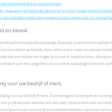
kan regelmatig tijd en moeite kosten.
n, waardoor het lastig kan zijn om op te vallen tussen andere websit
r dat websites regelmatig moeten worden aangepast om relevant te 
id en bereik.
ichtbaarheid en bereik aanzienlijk. Door een professionele websit
groot niet alleen uw bereik, maar stelt u ook in staat om nieuwe mar
site kan ook helpen om hoger te scoren in zoekmachines, waardoor 
essentieel voor het vergroten van uw online aanwezigheid en het aan
ing voor uw bedrijf of merk.
traling voor uw bedrijf of merk. Door een goed ontworpen en verzor
n professionele website laat zien dat u serieus bent over uw bedri
 contactpunt tussen uw bedrijf en potentiële klanten, waardoor het ess