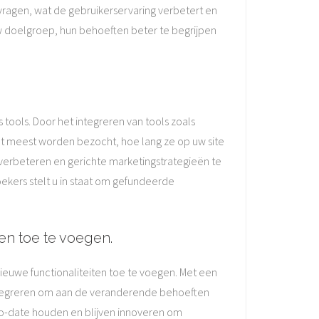
vragen, wat de gebruikerservaring verbetert en
uw doelgroep, hun behoeften beter te begrijpen
 tools. Door het integreren van tools zoals
et meest worden bezocht, hoe lang ze op uw site
 verbeteren en gerichte marketingstrategieën te
ekers stelt u in staat om gefundeerde
ten toe te voegen.
ieuwe functionaliteiten toe te voegen. Met een
integreren om aan de veranderende behoeften
-to-date houden en blijven innoveren om