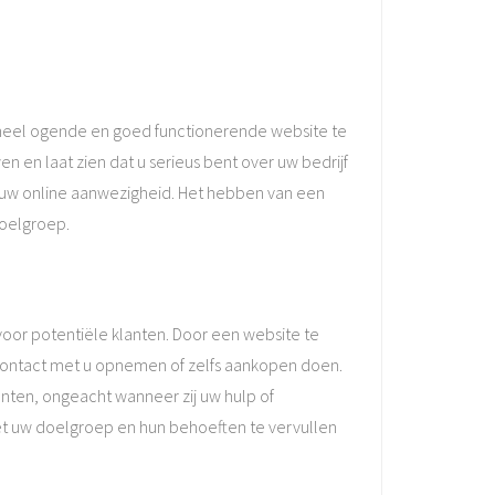
oneel ogende en goed functionerende website te
n en laat zien dat u serieus bent over uw bedrijf
an uw online aanwezigheid. Het hebben van een
doelgroep.
voor potentiële klanten. Door een website te
contact met u opnemen of zelfs aankopen doen.
lanten, ongeacht wanneer zij uw hulp of
met uw doelgroep en hun behoeften te vervullen