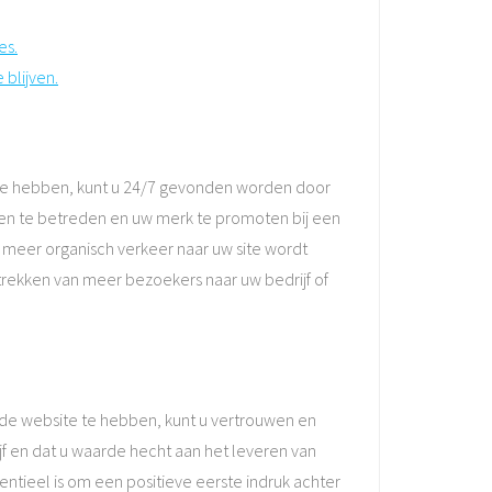
es.
blijven.
e te hebben, kunt u 24/7 gevonden worden door
kten te betreden en uw merk te promoten bij een
meer organisch verkeer naar uw site wordt
trekken van meer bezoekers naar uw bedrijf of
gde website te hebben, kunt u vertrouwen en
jf en dat u waarde hecht aan het leveren van
entieel is om een positieve eerste indruk achter