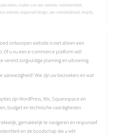
matie delen
,
maken van een website
,
merkidentiteit
,
ress website
,
responsief design
,
seo-vriendelijkheid
,
shopify
,
 goed ontworpen website is niet alleen een
ep. Of u nu een e-commerce platform wilt
 vereist zorgvuldige planning en uitvoering.
ne aanwezigheid? Wie zijn uw bezoekers en wat
opties zijn WordPress, Wix, Squarespace en
ften, budget en technische vaardigheden.
ekkelijk, gemakkelijk te navigeren en responsief
kidentiteit en de boodschap die u wilt