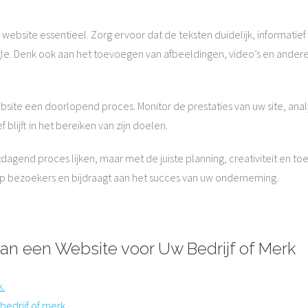
 website essentieel. Zorg ervoor dat de teksten duidelijk, informatief
gle. Denk ook aan het toevoegen van afbeeldingen, video’s en and
website een doorlopend proces. Monitor de prestaties van uw site, an
blijft in het bereiken van zijn doelen.
gend proces lijken, maar met de juiste planning, creativiteit en toe
op bezoekers en bijdraagt aan het succes van uw onderneming.
an een Website voor Uw Bedrijf of Merk
k.
bedrijf of merk.