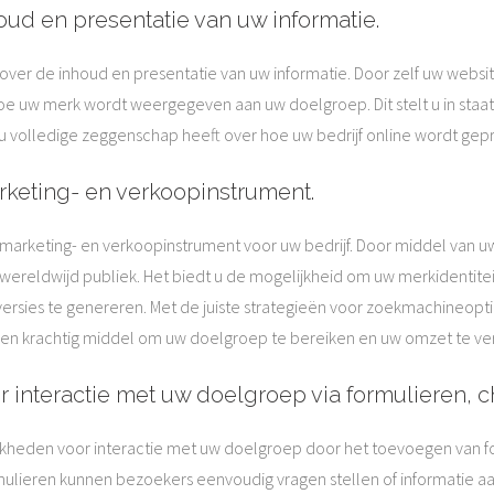
houd en presentatie van uw informatie.
ver de inhoud en presentatie van uw informatie. Door zelf uw websit
oe uw merk wordt weergegeven aan uw doelgroep. Dit stelt u in sta
u volledige zeggenschap heeft over hoe uw bedrijf online wordt gep
arketing- en verkoopinstrument.
 marketing- en verkoopinstrument voor uw bedrijf. Door middel van u
ereldwijd publiek. Het biedt u de mogelijkheid om uw merkidentiteit
nversies te genereren. Met de juiste strategieën voor zoekmachineopt
 een krachtig middel om uw doelgroep te bereiken en uw omzet te ve
 interactie met uw doelgroep via formulieren, ch
kheden voor interactie met uw doelgroep door het toevoegen van fo
mulieren kunnen bezoekers eenvoudig vragen stellen of informatie 