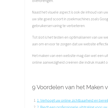
overbrengen.
Naast het visuele aspect is ook de inhoud van uw
uw site goed scoort in zoekmachines zoals Goo
gebruikerservaring te verbeteren.
Tot slot is het testen en optimaliseren van uw 
aan om ervoor te zorgen dat uw website effectief 
Het maken van een website mag dan wel een uitda
online aanwezigheid creëren die indruk maakt 
9 Voordelen van het Maken v
1. Verhoogt uw online zichtbaarheid en berei
2. Biedt een professionele uitstraling voor uw 