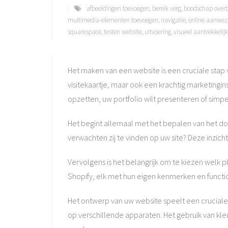
afbeeldingen toevoegen
,
bereik verg
,
boodschap over
multimedia-elementen toevoegen
,
navigatie
,
online aanwez
squarespace
,
testen website
,
uitvoering
,
visueel aantrekkelijk
Het maken van een website is een cruciale stap v
visitekaartje, maar ook een krachtig marketing
opzetten, uw portfolio wilt presenteren of simp
Het begint allemaal met het bepalen van het do
verwachten zij te vinden op uw site? Deze inzic
Vervolgens is het belangrijk om te kiezen welk 
Shopify, elk met hun eigen kenmerken en functio
Het ontwerp van uw website speelt een cruciale r
op verschillende apparaten. Het gebruik van kleu