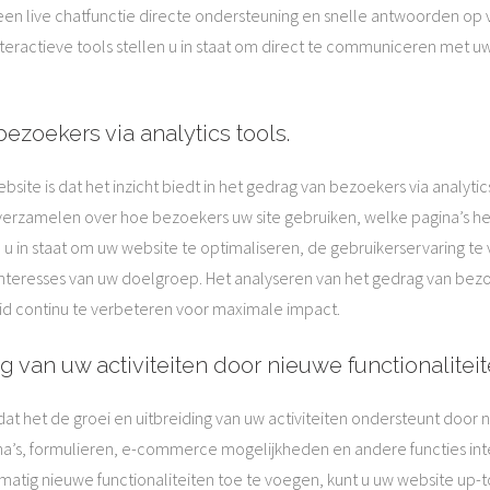
en live chatfunctie directe ondersteuning en snelle antwoorden op 
teractieve tools stellen u in staat om direct te communiceren met 
bezoekers via analytics tools.
te is dat het inzicht biedt in het gedrag van bezoekers via analytics
 verzamelen over hoe bezoekers uw site gebruiken, welke pagina’s h
 u in staat om uw website te optimaliseren, de gebruikerservaring te
interesses van uw doelgroep. Het analyseren van het gedrag van bezo
id continu te verbeteren voor maximale impact.
g van uw activiteiten door nieuwe functionalitei
t het de groei en uitbreiding van uw activiteiten ondersteunt door n
gina’s, formulieren, e-commerce mogelijkheden en andere functies 
lmatig nieuwe functionaliteiten toe te voegen, kunt u uw website up