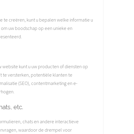
e te creëren, kunt u bepalen welke informatie u
at om uw boodschap op een unieke en
resenteerd.
w website kunt u uw producten of diensten op
 te versterken, potentiële klanten te
imalisatie (SEO), contentmarketing en e-
rhogen.
ats, etc.
rmulieren, chats en andere interactieve
aanvragen, waardoor de drempel voor