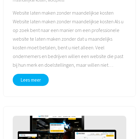
maandelijkse kosten
,
wordpress
Website laten maken zonder maandelijkse kosten
Website laten maken zonder maandelijkse kosten Als u
op zoek bent naar een manier om een professionele
website te laten maken zonder dat u maandelijks
kosten moet betalen, bent u niet alleen. Veel
ondernemers en bedrijven willen een website die past
bij hun merk en doelstellingen, maar willen niet
…
Lees meer