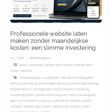
Professionele website laten
maken zonder maandelijkse
kosten: een slimme investering
jun 7, 2026
dewebdesigners
kosten
,
webdesign
,
website laten bouwen
,
website laten
maken
,
websites
basiswebdesign vaardigheden
,
betaalbare hostingopties
,
betrouwbare hosting
,
domeinregistratie
,
drupal
,
eenmalige betaling
,
flexibele thema's
,
hostingkosten
,
inhoud beheren
,
investering
,
investeringskosten
,
joomla
,
kosten besparen
,
online aanwezigheid
,
open-source platforms
,
plug-ins
,
professionele website
,
updates
uitvoeren
,
website laten maken
,
website laten maken zonder