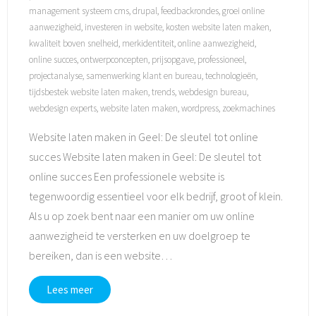
management systeem cms
,
drupal
,
feedbackrondes
,
groei online
aanwezigheid
,
investeren in website
,
kosten website laten maken
,
kwaliteit boven snelheid
,
merkidentiteit
,
online aanwezigheid
,
online succes
,
ontwerpconcepten
,
prijsopgave
,
professioneel
,
projectanalyse
,
samenwerking klant en bureau
,
technologieën
,
tijdsbestek website laten maken
,
trends
,
webdesign bureau
,
webdesign experts
,
website laten maken
,
wordpress
,
zoekmachines
Website laten maken in Geel: De sleutel tot online
succes Website laten maken in Geel: De sleutel tot
online succes Een professionele website is
tegenwoordig essentieel voor elk bedrijf, groot of klein.
Als u op zoek bent naar een manier om uw online
aanwezigheid te versterken en uw doelgroep te
bereiken, dan is een website
…
Lees meer