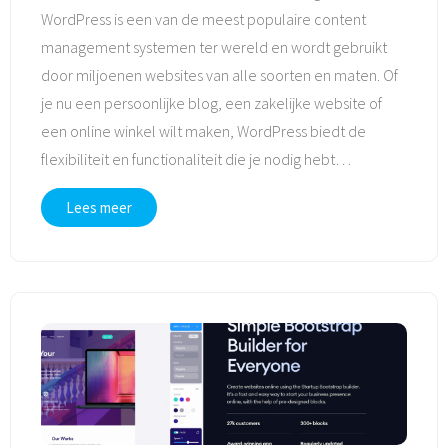
WordPress is een van de meest populaire content
management systemen ter wereld en wordt gebruikt
door miljoenen websites van alle soorten en maten. Of
je nu een persoonlijke blog, een zakelijke website of
een online winkel wilt maken, WordPress biedt de
flexibiliteit en functionaliteit die je nodig hebt
…
Lees meer