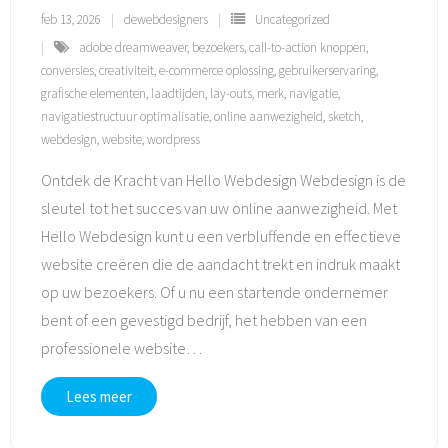
feb 13, 2026
dewebdesigners
Uncategorized
adobe dreamweaver
,
bezoekers
,
call-to-action knoppen
,
conversies
,
creativiteit
,
e-commerce oplossing
,
gebruikerservaring
,
grafische elementen
,
laadtijden
,
lay-outs
,
merk
,
navigatie
,
navigatiestructuur optimalisatie
,
online aanwezigheid
,
sketch
,
webdesign
,
website
,
wordpress
Ontdek de Kracht van Hello Webdesign Webdesign is de
sleutel tot het succes van uw online aanwezigheid. Met
Hello Webdesign kunt u een verbluffende en effectieve
website creëren die de aandacht trekt en indruk maakt
op uw bezoekers. Of u nu een startende ondernemer
bent of een gevestigd bedrijf, het hebben van een
professionele website
…
Lees meer