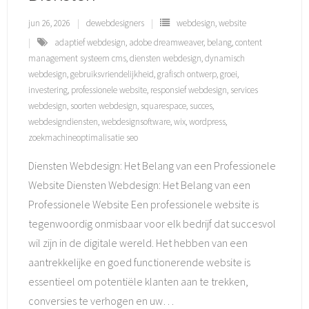
jun 26, 2026
dewebdesigners
webdesign
,
website
adaptief webdesign
,
adobe dreamweaver
,
belang
,
content
management systeem cms
,
diensten webdesign
,
dynamisch
webdesign
,
gebruiksvriendelijkheid
,
grafisch ontwerp
,
groei
,
investering
,
professionele website
,
responsief webdesign
,
services
webdesign
,
soorten webdesign
,
squarespace
,
succes
,
webdesigndiensten
,
webdesignsoftware
,
wix
,
wordpress
,
zoekmachineoptimalisatie seo
Diensten Webdesign: Het Belang van een Professionele
Website Diensten Webdesign: Het Belang van een
Professionele Website Een professionele website is
tegenwoordig onmisbaar voor elk bedrijf dat succesvol
wil zijn in de digitale wereld. Het hebben van een
aantrekkelijke en goed functionerende website is
essentieel om potentiële klanten aan te trekken,
conversies te verhogen en uw
…