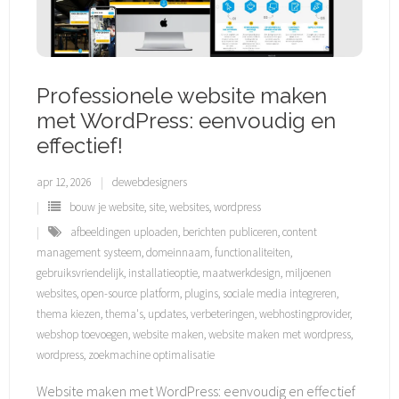
Professionele website maken
met WordPress: eenvoudig en
effectief!
apr 12, 2026
dewebdesigners
bouw je website
,
site
,
websites
,
wordpress
afbeeldingen uploaden
,
berichten publiceren
,
content
management systeem
,
domeinnaam
,
functionaliteiten
,
gebruiksvriendelijk
,
installatieoptie
,
maatwerkdesign
,
miljoenen
websites
,
open-source platform
,
plugins
,
sociale media integreren
,
thema kiezen
,
thema's
,
updates
,
verbeteringen
,
webhostingprovider
,
webshop toevoegen
,
website maken
,
website maken met wordpress
,
wordpress
,
zoekmachine optimalisatie
Website maken met WordPress: eenvoudig en effectief