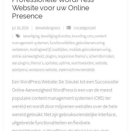
Website voor uw Online
Presence
jul 18, 2026
dewebdesigners
Uncategorized
beveiliging
,
beveiligingsfuncties
,
branding
,
cms
,
content
management systemen
,
functionaliteiten
,
gebruikerservaring
verbeteren
,
hostingbedrijf
,
laadtijden
,
mobiele gebruikerservaring
,
online aanwezigheid
,
plugins
,
responsive thema's
,
schermformaten
,
seo-plugins
,
thema's
,
updates
,
uptime
,
wachtwoorden
,
website
,
wordpress
,
wordpress website
,
zoekmachinevriendelijk
Een WordPress Website: De Sleutel tot een Succesvolle
Online Aanwezigheid WordPress is een van de meest
populaire content management systemen (CMS) ter
wereld en wordt door miljoenen websites over de hele
wereld gebruikt. Met zijn gebruiksvriendelijke interface,
uitgebreide functionaliteiten en flexibele
mogelijkheden, is WordPress de ideale keuze voor