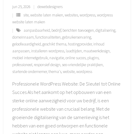
jun 25, 2026
dewebdesigners
site
,
website laten maken
,
websites
,
wordpress
,
wordpress
website laten maken
aanpasbaarheid
,
bedrijf
,
berichten toevoegen
,
digitalisering
,
domeinnaam
,
functionaliteiten
,
gebruikerservaring
,
geloofwaardigheid
,
geschikt thema
,
hostingprovider
,
inhoud
aanpassen
,
installeren wordpress
,
laadtijden
,
maatwerkdesign
,
mobiel internetgebruik
,
navigatie
,
online succes
,
plugins
,
professioneel
,
responsief design
,
seo-vriendelijke praktijken
,
startende ondernemer
,
thema's
,
website
,
wordpress
Professionele WordPress Website: De Sleutel tot Online
Succes Als het aankomt op het opbouwen van een
sterke online aanwezigheid voor uw bedrijf, is een
professionele website van cruciaal belang. Met de
groeiende digitalisering van de samenleving is het
hebben van een goed ontworpen en functionele