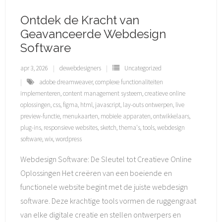
Ontdek de Kracht van
Geavanceerde Webdesign
Software
apr 3, 2026
dewebdesigners
Uncategorized
adobe dreamweaver
,
complexe functionaliteiten
implementeren
,
content management systeem
,
creatieve online
oplossingen
,
css
,
figma
,
html
,
javascript
,
lay-outs ontwerpen
,
live
preview-functie
,
menukaarten
,
mobiele apparaten
,
ontwikkelaars
,
plug-ins
,
responsieve websites
,
sketch
,
thema's
,
tools
,
webdesign
software
,
wix
,
wordpress
Webdesign Software: De Sleutel tot Creatieve Online
Oplossingen Het creëren van een boeiende en
functionele website begint met de juiste webdesign
software. Deze krachtige tools vormen de ruggengraat
van elke digitale creatie en stellen ontwerpers en