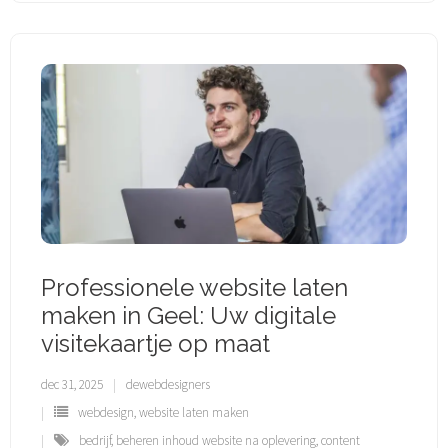
Professionele website laten
maken in Geel: Uw digitale
visitekaartje op maat
dec 31, 2025
dewebdesigners
webdesign
,
website laten maken
bedrijf
,
beheren inhoud website na oplevering
,
content