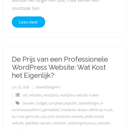
website niet langer een luxe, maar eerder een
noodzaak. Een
…
Lees meer
De Prijs van een Professionele
WordPress Website: Wat Kost
het Eigenlijk?
jun 10, 2026
dewebdesigners
site
,
websites
,
wordpress
,
wordpress website maken
bouwen
,
budget
,
complexe projecten
,
doelstellingen
,
e-
commerceplatforms
,
gemiddeld
,
investeren
,
kosten
,
offerte op maat
,
op maat gemaakt
,
prijs
,
prijs wordpress website
,
professionele
website
,
specifieke wensen
,
vereisten
,
webdesignbureaus
,
website
,