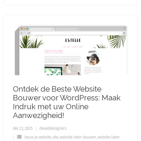
Ontdek de Beste Website
Bouwer voor WordPress: Maak
Indruk met uw Online
Aanwezigheid!
dec 21, 2025
dewebdesigners
bouw je website
,
site
,
website laten bouwen
,
website laten