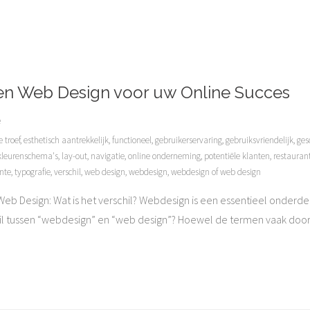
en Web Design voor uw Online Succes
e
e troef
,
esthetisch aantrekkelijk
,
functioneel
,
gebruikerservaring
,
gebruiksvriendelijk
,
ges
kleurenschema's
,
lay-out
,
navigatie
,
online onderneming
,
potentiële klanten
,
restauran
nte
,
typografie
,
verschil
,
web design
,
webdesign
,
webdesign of web design
eb Design: Wat is het verschil? Webdesign is een essentieel onderde
chil tussen “webdesign” en “web design”? Hoewel de termen vaak door 