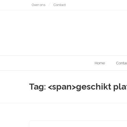
Naar
Over ons
Contact
de
inhoud
gaan
Home
Conta
Tag: <span>geschikt pl