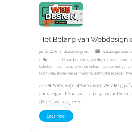
Het Belang van Webdesign 
jun 28, 2026
dewebdesigners
webdesign
,
websit
aandacht van bezoekers
,
codering
,
conversies
,
crucial
betrokkenheid
,
interactieve elementen
,
intuïtieve navigatie
,
laadtijden
,
succes van een website
,
technische aspecten
,
twe
Artikel: Webdesign of Web Design Webdesign of W
aanwezigheid. Maar wat is nu eigenlijk het vers
die het waard zijn om
…
Lees meer