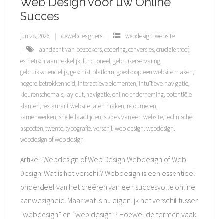
Web Design voor uw Online
Succes
jun 28, 2026
dewebdesigners
webdesign
,
website
aandacht van bezoekers
,
codering
,
conversies
,
cruciale troef
,
esthetisch aantrekkelijk
,
functioneel
,
gebruikerservaring
,
gebruiksvriendelijk
,
geschikt platform
,
goedkoop een website maken
,
hogere betrokkenheid
,
interactieve elementen
,
intuïtieve navigatie
,
kleurenschema's
,
lay-out
,
navigatie
,
online onderneming
,
potentiële
klanten
,
restaurant website laten maken
,
retourneren
,
samenwerken
,
snelle laadtijden
,
succes van een website
,
technische
aspecten
,
twente
,
typografie
,
verschil
,
web design
,
webdesign
,
webdesign of web design
Artikel: Webdesign of Web Design Webdesign of Web
Design: Wat is het verschil? Webdesign is een essentieel
onderdeel van het creëren van een succesvolle online
aanwezigheid. Maar wat is nu eigenlijk het verschil tussen
“webdesign” en “web design”? Hoewel de termen vaak