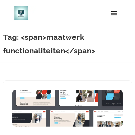
Naar
de
inhoud
gaan
Tag: <span>maatwerk
functionaliteiten</span>