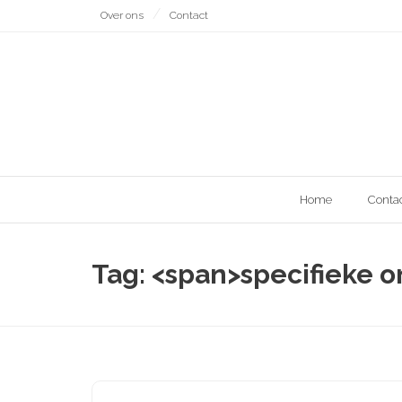
Naar
Over ons
Contact
de
inhoud
gaan
Home
Conta
Tag: <span>specifieke