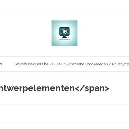
ct
DeWebDesigners.be – GDPR / Algemene Voorwaarden / Privacybe
 ontwerpelementen</span>