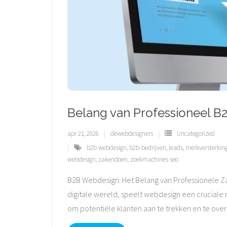
Belang van Professioneel B2
apr 21, 2026
dewebdesigners
Uncategorized
b2b webdesign
,
b2b-bedrijven
,
leads
,
merkversterkin
webdesign
,
zakendoen
,
zoekmachines seo
B2B Webdesign: Het Belang van Professionele Za
digitale wereld, speelt webdesign een cruciale r
om potentiële klanten aan te trekken en te over