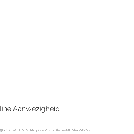
line Aanwezigheid
ign
,
klanten
,
merk
,
navigatie
,
online zichtbaarheid
,
pakket
,