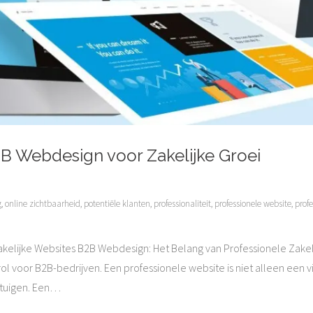
B Webdesign voor Zakelijke Groei
g
,
online zichtbaarheid
,
potentiële klanten
,
professionaliteit
,
professionele website
,
profe
kelijke Websites B2B Webdesign: Het Belang van Professionele Zakel
ol voor B2B-bedrijven. Een professionele website is niet alleen een v
tuigen. Een
…