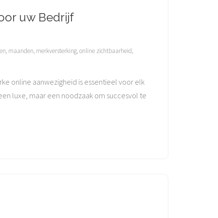
or uw Bedrijf
ten
,
maanden
,
merkversterking
,
online zichtbaarheid
,
e online aanwezigheid is essentieel voor elk
r een luxe, maar een noodzaak om succesvol te