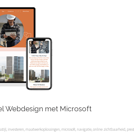
el Webdesign met Microsoft
stijl
,
investeren
,
maatwerkoplossingen
,
microsoft
,
navigatie
,
online zichtbaarheid
,
pres