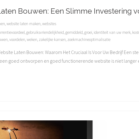
Laten Bouwen: Een Slimme Investering vo
wen
,
website laten maken
,
websites
rrentievoordeel
,
gebruiksvriendelijkheid
,
gemiddeld
,
groei
,
identiteit van uw merk
,
kos
ouwen
,
voordelen
,
weken
,
zakelijke kansen
,
zoekmachineoptimalisatie
site Laten Bouwen: Waarom Het Cruciaal Is Voor Uw Bedrijf Een sterk
an een goed ontworpen en goed functionerende website is niet lange