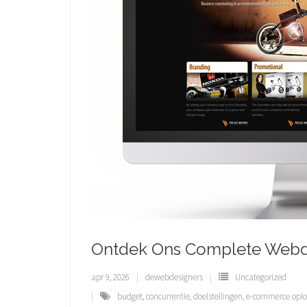
Ontdek Ons Complete Webde
apr 9, 2026
dewebdesigners
Uncategorized
budget
,
concurrentie
,
doelstellingen
,
e-commerce oplo