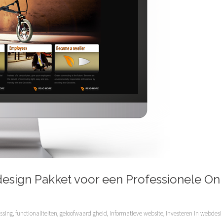
sign Pakket voor een Professionele On
ssing
,
functionaliteiten
,
geloofwaardigheid
,
informatieve website
,
investeren in webdes