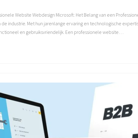
sionele Website Webdesign Microsoft: Het Belang van een Professione
de industrie. Met hun jarenlange ervaring en technologische expert
functioneel en gebruiksvriendelijk. Een professionele website
…