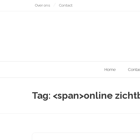
Naar
Over ons
Contact
de
inhoud
gaan
Home
Conta
Tag: <span>online zich