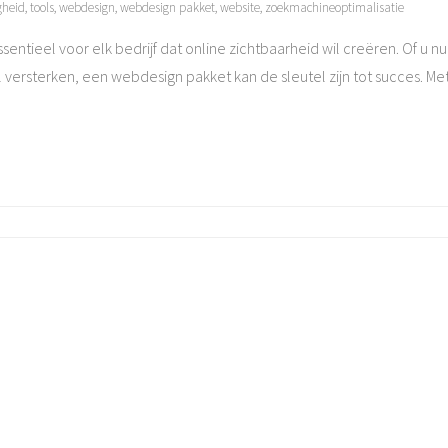
gheid
,
tools
,
webdesign
,
webdesign pakket
,
website
,
zoekmachineoptimalisatie
sentieel voor elk bedrijf dat online zichtbaarheid wil creëren. Of u n
il versterken, een webdesign pakket kan de sleutel zijn tot succes. Me