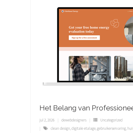
Het Belang van Professione
jul 2, 2026
dewebdesigners
Uncategorized
clean design
,
digitale etalage
,
gebruikerservaring
,
huis