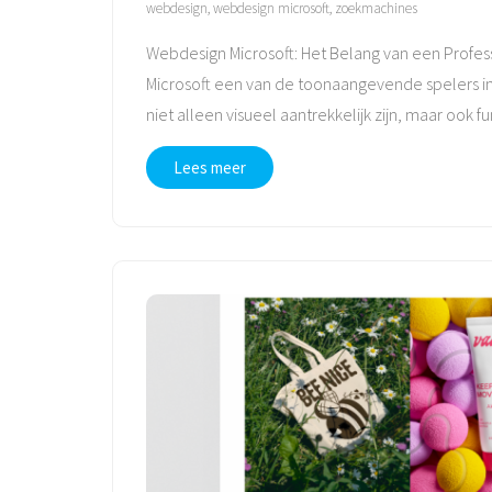
webdesign
,
webdesign microsoft
,
zoekmachines
Webdesign Microsoft: Het Belang van een Profes
Microsoft een van de toonaangevende spelers in 
niet alleen visueel aantrekkelijk zijn, maar ook 
Lees meer