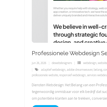
Professionele Webdesign Se
jun 26, 2026
dewebdesigners
webdesign
,
websit
adaptief webdesign
,
adobe dreamweaver
,
belang
,
co
professionele website
,
responsief webdesign
,
services webdes
Diensten Webdesign: Het Belang van een Profess
tegenwoordig onmisbaar voor elk bedrijf dat succ
om potentiële klanten aan te trekken, conversi