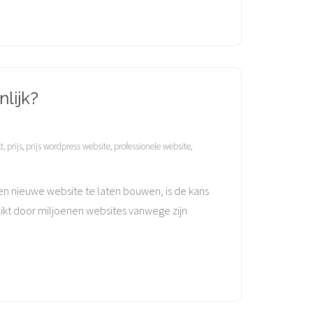
lijk?
t
,
prijs
,
prijs wordpress website
,
professionele website
,
een nieuwe website te laten bouwen, is de kans
kt door miljoenen websites vanwege zijn