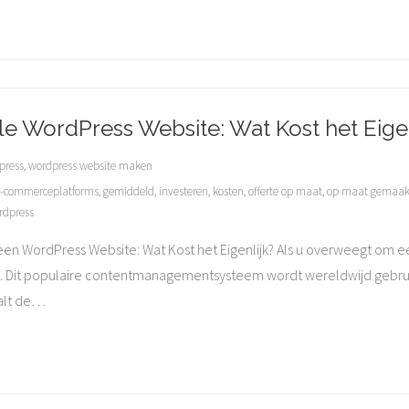
le WordPress Website: Wat Kost het Eigen
press
,
wordpress website maken
-commerceplatforms
,
gemiddeld
,
investeren
,
kosten
,
offerte op maat
,
op maat gemaak
rdpress
 een WordPress Website: Wat Kost het Eigenlijk? Als u overweegt om 
s. Dit populaire contentmanagementsysteem wordt wereldwijd gebrui
alt de
…