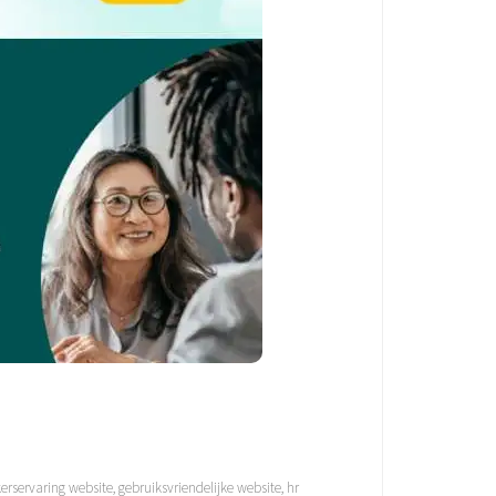
erservaring website
,
gebruiksvriendelijke website
,
hr