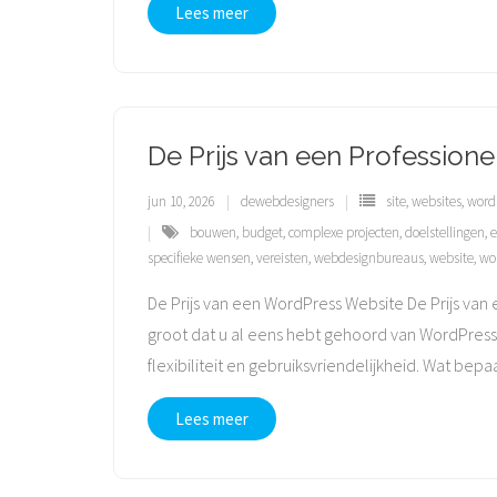
Lees meer
De Prijs van een Professione
jun 10, 2026
dewebdesigners
site
,
websites
,
word
bouwen
,
budget
,
complexe projecten
,
doelstellingen
,
e
specifieke wensen
,
vereisten
,
webdesignbureaus
,
website
,
wo
De Prijs van een WordPress Website De Prijs van
groot dat u al eens hebt gehoord van WordPres
flexibiliteit en gebruiksvriendelijkheid. Wat bepa
Lees meer