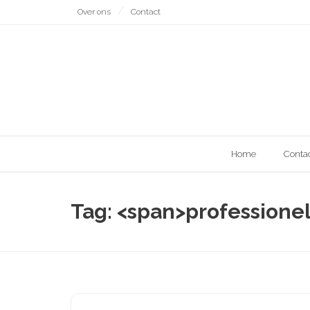
Naar
Over ons
Contact
de
inhoud
gaan
Home
Conta
Tag: <span>professione