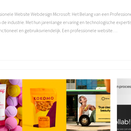
sionele Website Webdesign Microsoft: Het Belang van een Professione
de industrie. Met hun jarenlange ervaring en technologische expert
functioneel en gebruiksvriendelijk. Een professionele website
…