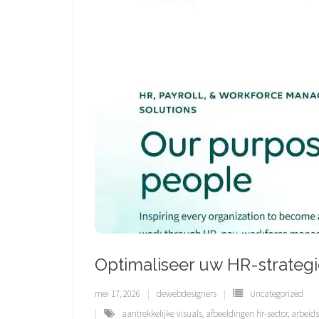
Optimaliseer uw HR-strateg
mei 17, 2026
dewebdesigners
Uncategorized
aantrekkelijke visuals
,
afbeeldingen hr-sector
,
arbeids