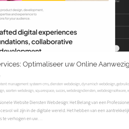
rvices: Optimaliseer uw Online Aanwezi
e
ntent management systeem cms
,
diensten webdesign
,
dynamisch webdesign
,
gebruiks
ign
,
soorten webdesign
,
squarespace
,
succes
,
webdesigndiensten
,
webdesignsoftware
,
w
ionele Website Diensten Webdesign: Het Belang van een Professionel
esvol wil zijn in de digitale wereld. Het hebben van een aantrekkeli
es te verhogen en uw
…