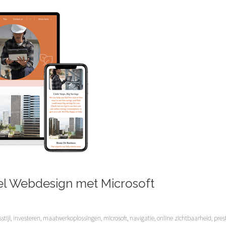
el Webdesign met Microsoft
stijl
,
investeren
,
maatwerkoplossingen
,
microsoft
,
navigatie
,
online zichtbaarheid
,
pres