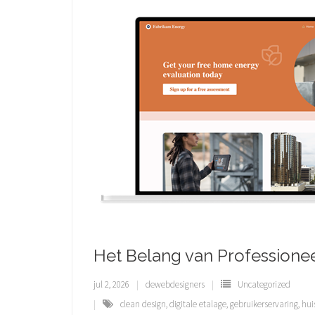
Het Belang van Professione
jul 2, 2026
dewebdesigners
Uncategorized
clean design
,
digitale etalage
,
gebruikerservaring
,
huis