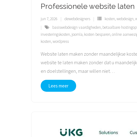
Professionele website laten
jun 7, 2026
dewebdesigners
kosten
,
webdesign
,
w
basiswebdesign vaardigheden
,
betaalbare hostingop
investeringskosten
,
joomla
,
kosten besparen
,
online aanwezi
kosten
,
wordpress
Website laten maken zonder maandelijkse koste
website te laten maken zonder dat u maandelijks
en doelstellingen, maar willen niet
…
Lees meer