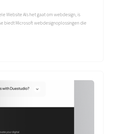
le Website Als het gaat om webdesign, is
ise biedt Microsoft webdesignoplossingen die