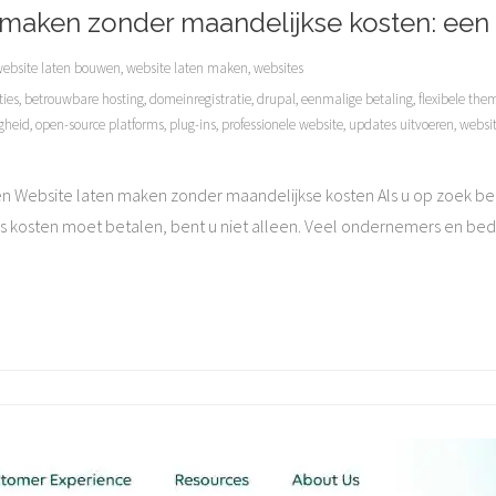
 maken zonder maandelijkse kosten: een
ebsite laten bouwen
,
website laten maken
,
websites
ties
,
betrouwbare hosting
,
domeinregistratie
,
drupal
,
eenmalige betaling
,
flexibele the
gheid
,
open-source platforms
,
plug-ins
,
professionele website
,
updates uitvoeren
,
websi
n Website laten maken zonder maandelijkse kosten Als u op zoek be
 kosten moet betalen, bent u niet alleen. Veel ondernemers en bedri