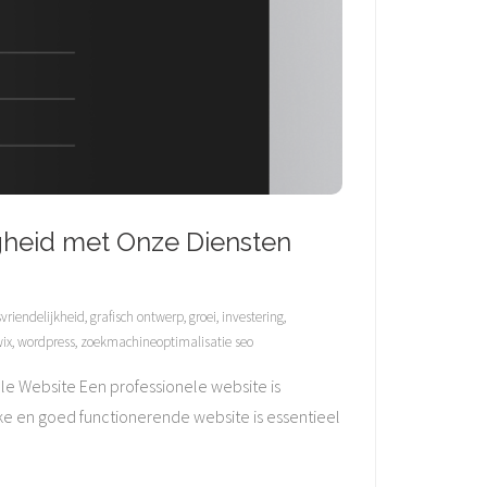
gheid met Onze Diensten
vriendelijkheid
,
grafisch ontwerp
,
groei
,
investering
,
ix
,
wordpress
,
zoekmachineoptimalisatie seo
e Website Een professionele website is
jke en goed functionerende website is essentieel