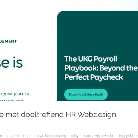
ie met doeltreffend HR Webdesign
markt versterken
,
call-to-action knoppen
,
employer brand
,
employer branding
,
gebruik