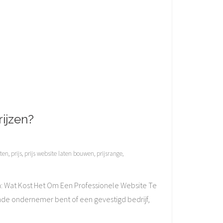
ijzen?
iten
,
prijs
,
prijs website laten bouwen
,
prijsrange
,
n: Wat Kost Het Om Een Professionele Website Te
nde ondernemer bent of een gevestigd bedrijf,