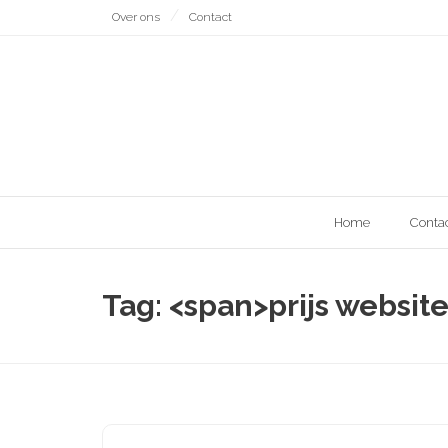
Naar
Over ons
Contact
de
inhoud
gaan
Home
Conta
Tag: <span>prijs websi