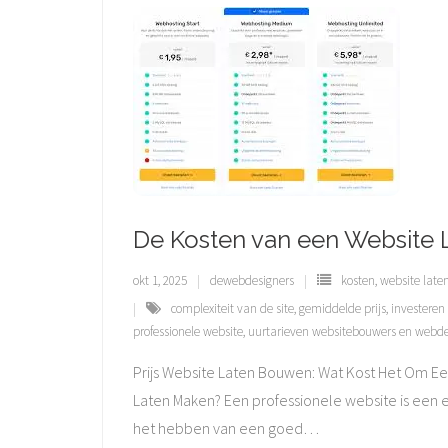
De Kosten van een Website L
okt 1, 2025
dewebdesigners
kosten
,
website lat
complexiteit van de site
,
gemiddelde prijs
,
investeren 
professionele website
,
uurtarieven websitebouwers en webde
Prijs Website Laten Bouwen: Wat Kost Het Om Ee
Laten Maken? Een professionele website is een 
het hebben van een goed
…