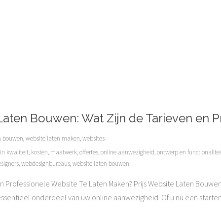
aten Bouwen: Wat Zijn de Tarieven en Pr
en bouwen
,
website laten maken
,
websites
in kwaliteit
,
kosten
,
maatwerk
,
offertes
,
online aanwezigheid
,
ontwerp en functionalite
signers
,
webdesignbureaus
,
website laten bouwen
n Professionele Website Te Laten Maken? Prijs Website Laten Bouwe
essentieel onderdeel van uw online aanwezigheid. Of u nu een starte