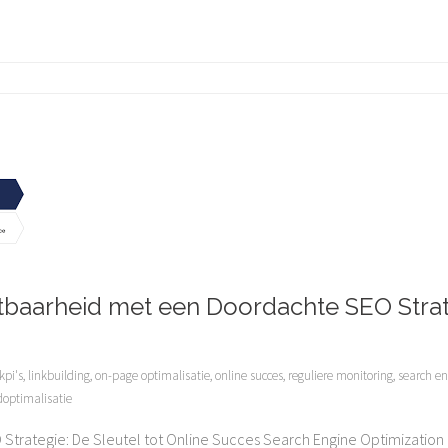
htbaarheid met een Doordachte SEO Stra
kpi's
,
linkbuilding
,
on-page optimalisatie
,
online succes
,
reguliere monitoring
,
search en
optimalisatie
 Strategie: De Sleutel tot Online Succes Search Engine Optimization