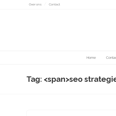
Naar
Over ons
Contact
de
inhoud
gaan
Home
Conta
Tag: <span>seo strateg