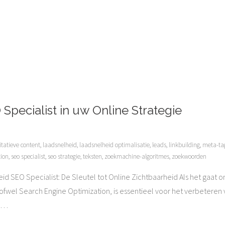
Specialist in uw Online Strategie
itatieve content
,
laadsnelheid
,
laadsnelheid optimalisatie
,
leads
,
linkbuilding
,
meta-ta
tion
,
seo specialist
,
seo strategie
,
teksten
,
zoekmachine-algoritmes
,
zoekwoorden
eid SEO Specialist: De Sleutel tot Online Zichtbaarheid Als het gaat o
, ofwel Search Engine Optimization, is essentieel voor het verbetere
…