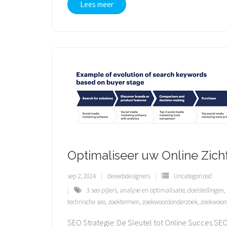
Lees meer
Optimaliseer uw Online Zic
sep 2, 2024
dewebdesigners
Uncategorized
3 seo pijlers
,
analyse en optimalisatie
,
doelstellingen
,
technische seo
,
zoektermen
,
zoekwoordonderzoek
,
zoekwoord
SEO Strategie: De Sleutel tot Online Succes SEO