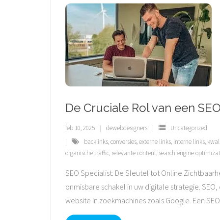
De Cruciale Rol van een SEO 
feb 10, 2025
dewebdesigners
Uncategorized
backlinks
,
conversies
,
externe links
,
interne links
,
kwal
organische traffic
,
relevante content
,
search engine optimiza
SEO Specialist: De Sleutel tot Online Zichtbaarh
onmisbare schakel in uw digitale strategie. SEO
website in zoekmachines zoals Google. Een SEO