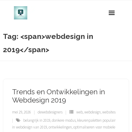
Naar
de
inhoud
gaan
Tag: <span>webdesign in
2019</span>
Trends en Ontwikkelingen in
Webdesign 2019
mei 29, 2026
dewebdesigners
web
,
webdesign
,
websites
belangrijk in 2019
,
donkere modus
,
kleurenpaletten populair
in webdesign van 2019
,
ontwikkelingen
,
optimaliseren voor mobiele