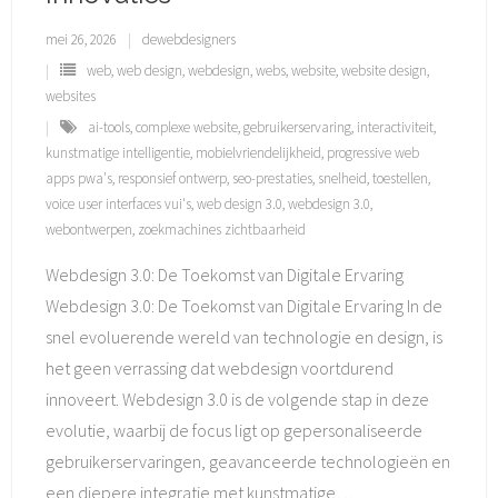
mei 26, 2026
dewebdesigners
web
,
web design
,
webdesign
,
webs
,
website
,
website design
,
websites
ai-tools
,
complexe website
,
gebruikerservaring
,
interactiviteit
,
kunstmatige intelligentie
,
mobielvriendelijkheid
,
progressive web
apps pwa's
,
responsief ontwerp
,
seo-prestaties
,
snelheid
,
toestellen
,
voice user interfaces vui's
,
web design 3.0
,
webdesign 3.0
,
webontwerpen
,
zoekmachines zichtbaarheid
Webdesign 3.0: De Toekomst van Digitale Ervaring
Webdesign 3.0: De Toekomst van Digitale Ervaring In de
snel evoluerende wereld van technologie en design, is
het geen verrassing dat webdesign voortdurend
innoveert. Webdesign 3.0 is de volgende stap in deze
evolutie, waarbij de focus ligt op gepersonaliseerde
gebruikerservaringen, geavanceerde technologieën en
een diepere integratie met kunstmatige
…