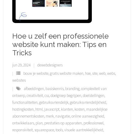
Hoe u zelf een professionele
website kunt maken: Tips en
Tricks
jun 29, 2024
dewebdesigners
bouw je website
,
gratis website maken
,
hoe
,
site
,
web
,
webs
,
websites
afbeeldingen
,
basiskennis
,
branding
,
complexiteit van
ontwerp
,
creativiteit
,
css
,
doelgroep begrijpen
,
doelstellingen
,
functionaliteiten
,
gebruiksvriendelijk
,
gebruiksvriendelijkheid
,
hostingkosten
,
html
,
javascript
,
klanten
,
kosten
,
maandelijkse
abonnementskosten
,
merk
,
navigatie
,
online aanwezigheid
,
ontwikkelaars
,
plan
,
prestaties op apparaten
,
professioneel
,
responsiviteit
,
squarespace
,
tools
,
visuele aantrekkelijkheid
,