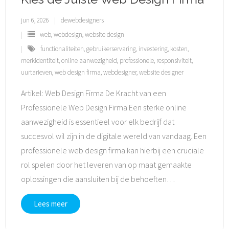
jun 6, 2026
dewebdesigners
web
,
webdesign
,
website design
functionaliteiten
,
gebruikerservaring
,
investering
,
kosten
,
merkidentiteit
,
online aanwezigheid
,
professionele
,
responsiviteit
,
uurtarieven
,
web design firma
,
webdesigner
,
website designer
Artikel: Web Design Firma De Kracht van een
Professionele Web Design Firma Een sterke online
aanwezigheid is essentieel voor elk bedrijf dat
succesvol wil zijn in de digitale wereld van vandaag. Een
professionele web design firma kan hierbij een cruciale
rol spelen door het leveren van op maat gemaakte
oplossingen die aansluiten bij de behoeften
…
Lees meer