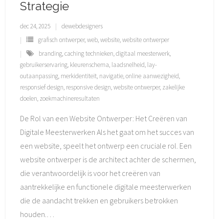
Strategie
dec 24, 2025
dewebdesigners
grafisch ontwerper
,
web
,
website
,
website ontwerper
branding
,
caching technieken
,
digitaal meesterwerk
,
gebruikerservaring
,
kleurenschema
,
laadsnelheid
,
lay-
outaanpassing
,
merkidentiteit
,
navigatie
,
online aanwezigheid
,
responsief design
,
responsive design
,
website ontwerper
,
zakelijke
doelen
,
zoekmachineresultaten
De Rol van een Website Ontwerper: Het Creëren van
Digitale Meesterwerken Als het gaat om het succes van
een website, speelt het ontwerp een cruciale rol. Een
website ontwerper is de architect achter de schermen,
die verantwoordelijk is voor het creëren van
aantrekkelijke en functionele digitale meesterwerken
die de aandacht trekken en gebruikers betrokken
houden.
…