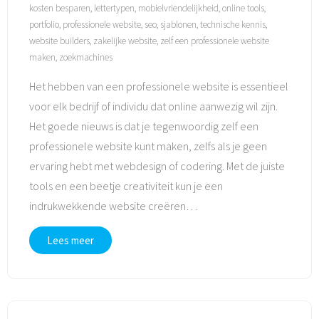
kosten besparen
,
lettertypen
,
mobielvriendelijkheid
,
online tools
,
portfolio
,
professionele website
,
seo
,
sjablonen
,
technische kennis
,
website builders
,
zakelijke website
,
zelf een professionele website
maken
,
zoekmachines
Het hebben van een professionele website is essentieel
voor elk bedrijf of individu dat online aanwezig wil zijn.
Het goede nieuws is dat je tegenwoordig zelf een
professionele website kunt maken, zelfs als je geen
ervaring hebt met webdesign of codering. Met de juiste
tools en een beetje creativiteit kun je een
indrukwekkende website creëren
…
Lees meer