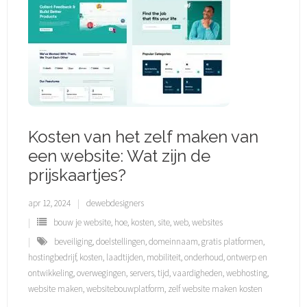
Kosten van het zelf maken van
een website: Wat zijn de
prijskaartjes?
apr 12, 2024
dewebdesigners
bouw je website
,
hoe
,
kosten
,
site
,
web
,
websites
beveiliging
,
doelstellingen
,
domeinnaam
,
gratis platformen
,
hostingbedrijf
,
kosten
,
laadtijden
,
mobiliteit
,
onderhoud
,
ontwerp en
ontwikkeling
,
overwegingen
,
servers
,
tijd
,
vaardigheden
,
webhosting
,
website maken
,
websitebouwplatform
,
zelf website maken kosten