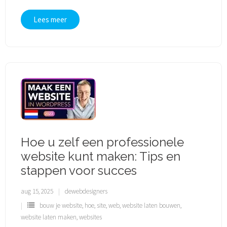
Lees meer
Hoe u zelf een professionele
website kunt maken: Tips en
stappen voor succes
aug 15, 2025
dewebdesigners
bouw je website
,
hoe
,
site
,
web
,
website laten bouwen
,
website laten maken
,
websites