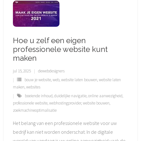
Hoe u zelf een eigen
professionele website kunt
maken
jul 15, 2025
dewebdesigners
bouw je website
,
web
,
website laten bouwen
,
website laten
maken
,
websites
boeiende inhoud
,
duidelijke navigatie
,
online aanwezigheid
,
professionele website
,
webhostingprovider
,
website bouwen
,
zoekmachineoptimalisatie
Het belang van een professionele website voor uw
bedrijf kan niet worden onderschat. In de digitale
wereld van vandaag is uw online aanwezigheid vaak de