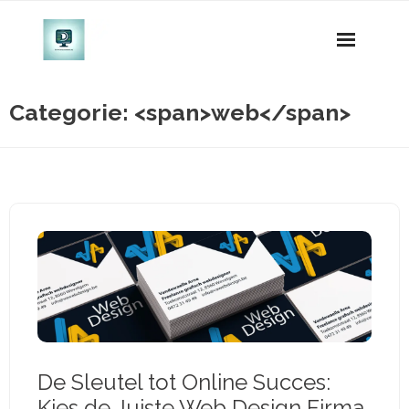
Naar
de
inhoud
gaan
Categorie: <span>web</span>
De Sleutel tot Online Succes:
Kies de Juiste Web Design Firma