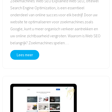
Zoekmachines: Web SEO Explained Web SEO, oftewel
Search Engine Optimization, is een essentieel
onderdeel van online succes voor elk bedrijf. Door uw
website te optimaliseren voor zoekmachines zoals
Google, kunt u meer organisch verkeer aantrekken en
uw online zichtbaarheid vergroten. Waarom is Web SEO
belangrijk? Zoekmachines spelen
…
Lees meer