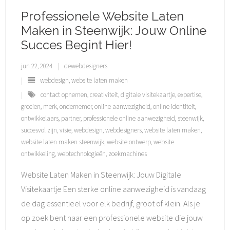
Professionele Website Laten
Maken in Steenwijk: Jouw Online
Succes Begint Hier!
jun 22, 2024
dewebdesigners
webdesign
,
website laten maken
contact opnemen
,
creativiteit
,
digitale visitekaartje
,
expertise
,
groeien
,
merk
,
ondernemer
,
online aanwezigheid
,
online identiteit
,
ontwikkelaars
,
partner
,
professionele online aanwezigheid
,
steenwijk
,
succesvol zijn
,
visie
,
webdesign
,
webdesigners
,
website laten maken
,
website laten maken steenwijk
,
website ontwerp
,
website
ontwikkeling
,
webtechnologieën
,
zoekmachines
Website Laten Maken in Steenwijk: Jouw Digitale
Visitekaartje Een sterke online aanwezigheid is vandaag
de dag essentieel voor elk bedrijf, groot of klein. Als je
op zoek bent naar een professionele website die jouw