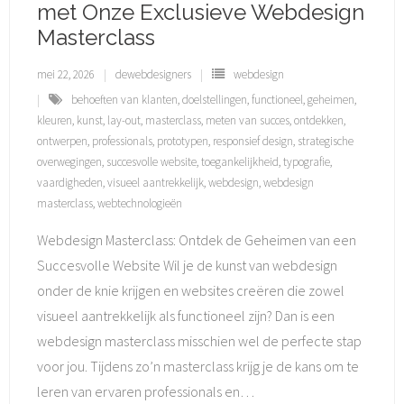
met Onze Exclusieve Webdesign
Masterclass
mei 22, 2026
dewebdesigners
webdesign
behoeften van klanten
,
doelstellingen
,
functioneel
,
geheimen
,
kleuren
,
kunst
,
lay-out
,
masterclass
,
meten van succes
,
ontdekken
,
ontwerpen
,
professionals
,
prototypen
,
responsief design
,
strategische
overwegingen
,
succesvolle website
,
toegankelijkheid
,
typografie
,
vaardigheden
,
visueel aantrekkelijk
,
webdesign
,
webdesign
masterclass
,
webtechnologieën
Webdesign Masterclass: Ontdek de Geheimen van een
Succesvolle Website Wil je de kunst van webdesign
onder de knie krijgen en websites creëren die zowel
visueel aantrekkelijk als functioneel zijn? Dan is een
webdesign masterclass misschien wel de perfecte stap
voor jou. Tijdens zo’n masterclass krijg je de kans om te
leren van ervaren professionals en
…