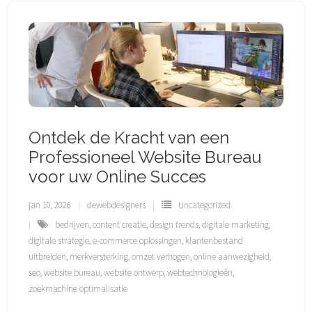
Ontdek de Kracht van een
Professioneel Website Bureau
voor uw Online Succes
jan 10, 2026
dewebdesigners
Uncategorized
bedrijven
,
content creatie
,
design trends
,
digitale marketing
,
digitale strategie
,
e-commerce oplossingen
,
klantenbestand
uitbreiden
,
merkversterking
,
omzet verhogen
,
online aanwezigheid
,
seo
,
website bureau
,
website ontwerp
,
webtechnologieën
,
zoekmachine optimalisatie