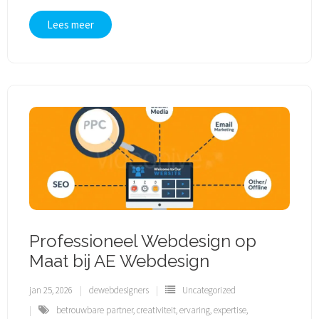
Lees meer
Professioneel Webdesign op
Maat bij AE Webdesign
jan 25, 2026
dewebdesigners
Uncategorized
betrouwbare partner
,
creativiteit
,
ervaring
,
expertise
,