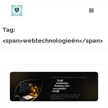
Naar
de
inhoud
gaan
Tag:
<span>webtechnologieën</span>