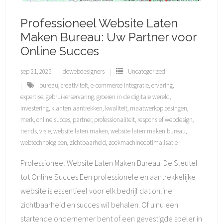
Professioneel Website Laten
Maken Bureau: Uw Partner voor
Online Succes
sep 21, 2025
dewebdesigners
Uncategorized
bureau
,
creativiteit
,
e-commerce integratie
,
ervaring
,
expertise
,
gebruikerservaring
,
groeien in de digitale wereld
,
investering
,
klanten aantrekken
,
kwaliteit
,
maatwerkoplossingen
,
merk
,
online succes
,
partner
,
professionaliteit
,
responsief webdesign
,
trends
,
visie
,
website laten maken
,
website laten maken bureau
,
webtechnologieën
,
zichtbaarheid
,
zoekmachineoptimalisatie
Professioneel Website Laten Maken Bureau: De Sleutel
tot Online Succes Een professionele en aantrekkelijke
website is essentieel voor elk bedrijf dat online
zichtbaarheid en succes wil behalen. Of u nu een
startende ondernemer bent of een gevestigde speler in