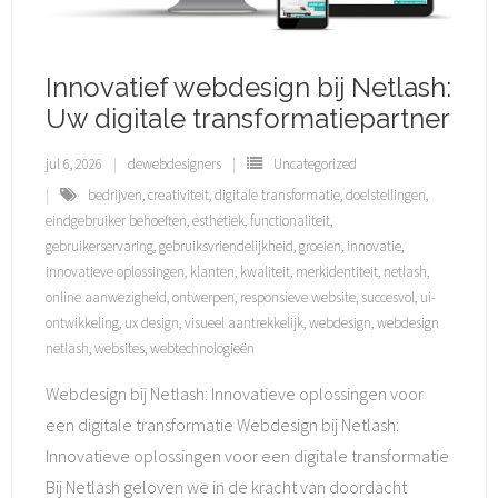
Innovatief webdesign bij Netlash:
Uw digitale transformatiepartner
jul 6, 2026
dewebdesigners
Uncategorized
bedrijven
,
creativiteit
,
digitale transformatie
,
doelstellingen
,
eindgebruiker behoeften
,
esthetiek
,
functionaliteit
,
gebruikerservaring
,
gebruiksvriendelijkheid
,
groeien
,
innovatie
,
innovatieve oplossingen
,
klanten
,
kwaliteit
,
merkidentiteit
,
netlash
,
online aanwezigheid
,
ontwerpen
,
responsieve website
,
succesvol
,
ui-
ontwikkeling
,
ux design
,
visueel aantrekkelijk
,
webdesign
,
webdesign
netlash
,
websites
,
webtechnologieën
Webdesign bij Netlash: Innovatieve oplossingen voor
een digitale transformatie Webdesign bij Netlash:
Innovatieve oplossingen voor een digitale transformatie
Bij Netlash geloven we in de kracht van doordacht