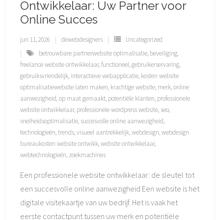
Ontwikkelaar: Uw Partner voor
Online Succes
jun 11, 2026
dewebdesigners
Uncategorized
betrouwbare partnerwebsite optimalisatie
,
beveiliging
,
freelance website ontwikkelaar
,
functioneel
,
gebruikerservaring
,
gebruiksvriendelijk
,
interactieve webapplicatie
,
kosten website
optimalisatiewebsite laten maken
,
krachtige website
,
merk
,
online
aanwezigheid
,
op maat gemaakt
,
potentiële klanten
,
professionele
website ontwikkelaar
,
professionele wordpress website
,
seo
,
snelheidsoptimalisatie
,
succesvolle online aanwezigheid
,
technologieën
,
trends
,
visueel aantrekkelijk
,
webdesign
,
webdesign
bureaukosten website ontwikk
,
website ontwikkelaar
,
webtechnologieën
,
zoekmachines
Een professionele website ontwikkelaar: de sleutel tot
een succesvolle online aanwezigheid Een website is het
digitale visitekaartje van uw bedrijf. Het is vaak het
eerste contactpunt tussen uw merk en potentiële