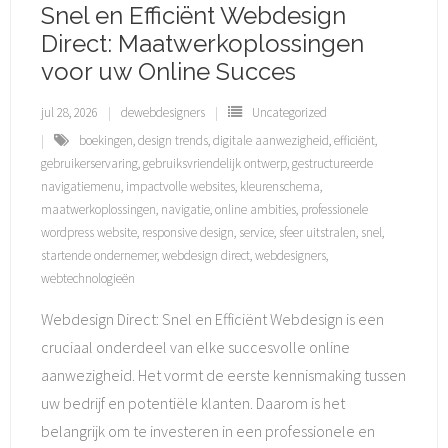
Snel en Efficiënt Webdesign
Direct: Maatwerkoplossingen
voor uw Online Succes
jul 28, 2026
dewebdesigners
Uncategorized
boekingen
,
design trends
,
digitale aanwezigheid
,
efficiënt
,
gebruikerservaring
,
gebruiksvriendelijk ontwerp
,
gestructureerde
navigatiemenu
,
impactvolle websites
,
kleurenschema
,
maatwerkoplossingen
,
navigatie
,
online ambities
,
professionele
wordpress website
,
responsive design
,
service
,
sfeer uitstralen
,
snel
,
startende ondernemer
,
webdesign direct
,
webdesigners
,
webtechnologieën
Webdesign Direct: Snel en Efficiënt Webdesign is een
cruciaal onderdeel van elke succesvolle online
aanwezigheid. Het vormt de eerste kennismaking tussen
uw bedrijf en potentiële klanten. Daarom is het
belangrijk om te investeren in een professionele en