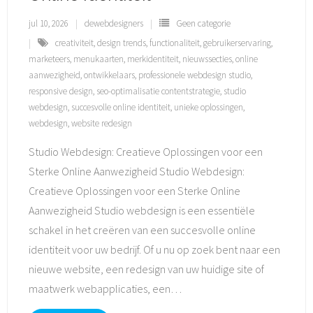
jul 10, 2026
dewebdesigners
Geen categorie
creativiteit
,
design trends
,
functionaliteit
,
gebruikerservaring
,
marketeers
,
menukaarten
,
merkidentiteit
,
nieuwssecties
,
online
aanwezigheid
,
ontwikkelaars
,
professionele webdesign studio
,
responsive design
,
seo-optimalisatie contentstrategie
,
studio
webdesign
,
succesvolle online identiteit
,
unieke oplossingen
,
webdesign
,
website redesign
Studio Webdesign: Creatieve Oplossingen voor een
Sterke Online Aanwezigheid Studio Webdesign:
Creatieve Oplossingen voor een Sterke Online
Aanwezigheid Studio webdesign is een essentiële
schakel in het creëren van een succesvolle online
identiteit voor uw bedrijf. Of u nu op zoek bent naar een
nieuwe website, een redesign van uw huidige site of
maatwerk webapplicaties, een
…