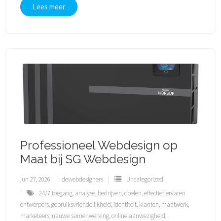
Lees meer
Professioneel Webdesign op
Maat bij SG Webdesign
jun 27, 2026
dewebdesigners
Uncategorized
24/7 toegang
,
analyse
,
bedrijven
,
doelen
,
effectief
,
ervaren
ontwerpers
,
gebruiksvriendelijkheid
,
identiteit
,
klanten
,
maatwerk
,
marketeers
,
nauwe samenwerking
,
online aanwezigheid
,