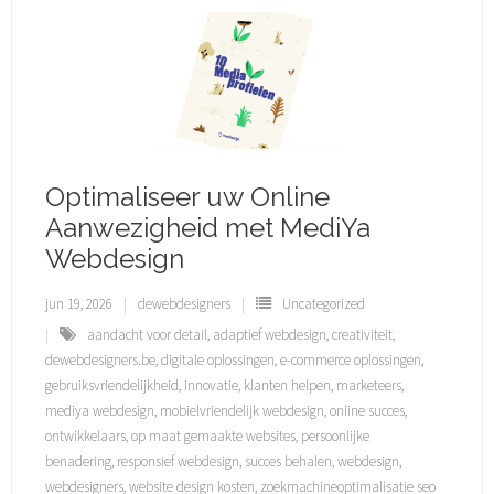
Optimaliseer uw Online
Aanwezigheid met MediYa
Webdesign
jun 19, 2026
dewebdesigners
Uncategorized
aandacht voor detail
,
adaptief webdesign
,
creativiteit
,
dewebdesigners.be
,
digitale oplossingen
,
e-commerce oplossingen
,
gebruiksvriendelijkheid
,
innovatie
,
klanten helpen
,
marketeers
,
mediya webdesign
,
mobielvriendelijk webdesign
,
online succes
,
ontwikkelaars
,
op maat gemaakte websites
,
persoonlijke
benadering
,
responsief webdesign
,
succes behalen
,
webdesign
,
webdesigners
,
website design kosten
,
zoekmachineoptimalisatie seo