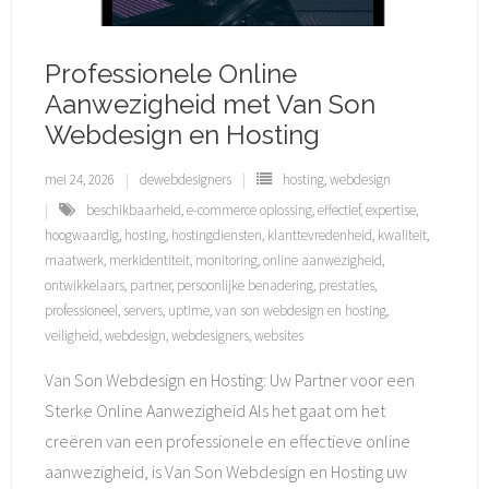
Professionele Online
Aanwezigheid met Van Son
Webdesign en Hosting
mei 24, 2026
dewebdesigners
hosting
,
webdesign
beschikbaarheid
,
e-commerce oplossing
,
effectief
,
expertise
,
hoogwaardig
,
hosting
,
hostingdiensten
,
klanttevredenheid
,
kwaliteit
,
maatwerk
,
merkidentiteit
,
monitoring
,
online aanwezigheid
,
ontwikkelaars
,
partner
,
persoonlijke benadering
,
prestaties
,
professioneel
,
servers
,
uptime
,
van son webdesign en hosting
,
veiligheid
,
webdesign
,
webdesigners
,
websites
Van Son Webdesign en Hosting: Uw Partner voor een
Sterke Online Aanwezigheid Als het gaat om het
creëren van een professionele en effectieve online
aanwezigheid, is Van Son Webdesign en Hosting uw