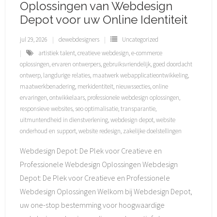
Oplossingen van Webdesign
Depot voor uw Online Identiteit
jul 29, 2026
dewebdesigners
Uncategorized
artistiek talent
,
creatieve webdesign
,
e-commerce
oplossingen
,
ervaren ontwerpers
,
gebruiksvriendelijk
,
goed doordacht
ontwerp
,
langdurige relaties
,
maatwerk webapplicatieontwikkeling
,
maatwerkbenadering
,
merkidentiteit
,
nieuwssecties
,
online
ervaringen
,
ontwikkelaars
,
professionele webdesign oplossingen
,
responsieve websites
,
seo optimalisatie
,
transparantie
,
uitmuntendheid in dienstverlening
,
webdesign depot
,
website
onderhoud en support
,
website redesign
,
zakelijke doelstellingen
Webdesign Depot: De Plek voor Creatieve en
Professionele Webdesign Oplossingen Webdesign
Depot: De Plek voor Creatieve en Professionele
Webdesign Oplossingen Welkom bij Webdesign Depot,
uw one-stop bestemming voor hoogwaardige