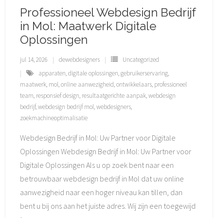
Professioneel Webdesign Bedrijf
in Mol: Maatwerk Digitale
Oplossingen
jul 14, 2026
dewebdesigners
Uncategorized
apparaten
,
digitale oplossingen
,
gebruikerservaring
,
maatwerk
,
mol
,
online aanwezigheid
,
ontwikkelaars
,
professioneel
team
,
responsief design
,
resultaatgerichte aanpak
,
webdesign
bedrijf
,
webdesign bedrijf mol
,
webdesigners
,
zoekmachineoptimalisatie
Webdesign Bedrijf in Mol: Uw Partner voor Digitale
Oplossingen Webdesign Bedrijf in Mol: Uw Partner voor
Digitale Oplossingen Als u op zoek bent naar een
betrouwbaar webdesign bedrijf in Mol dat uw online
aanwezigheid naar een hoger niveau kan tillen, dan
bent u bij ons aan het juiste adres. Wij zijn een toegewijd