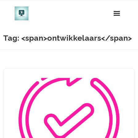
Naar
de
inhoud
gaan
Tag: <span>ontwikkelaars</span>