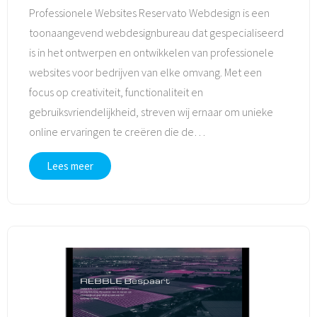
Professionele Websites Reservato Webdesign is een
toonaangevend webdesignbureau dat gespecialiseerd
is in het ontwerpen en ontwikkelen van professionele
websites voor bedrijven van elke omvang. Met een
focus op creativiteit, functionaliteit en
gebruiksvriendelijkheid, streven wij ernaar om unieke
online ervaringen te creëren die de
…
Lees meer