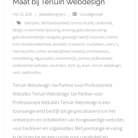
Maat bij Terluin Webdesign
mei 13, 2026
dewebdesigners
Uncategorized
bedrijven
,
betrouwbaarheid
,
communicatie
,
creativiteit
,
design
,
e-commerce oplossing
,
ervaring
,
gebruikerservaring
,
gebruiksvriendelijke navigatie
,
gevestigd bedrijf
,
innovatie
,
interne
links
,
klanttevredenheid
,
kwaliteit
,
maatwerk
,
marketeers
,
menu's
,
menukaarten
,
online aanwezigheid
,
ontwerp
,
ontwikkelaars
,
ontwikkeling
,
organisaties
,
overzichtelijk
,
partner
,
professioneel
,
professionele websites
,
resultaten
,
start-up
,
team
,
terluin webdesign
,
vertr
,
zoekfuncties
Terluin Webdesign: Uw Partner voor Professionele
Websites Terluin Webdesign: Uw Partner voor
Professionele Websites Terluin Webdesign is een
toonaangevend bedrijf dat gespecialiseerd is in het
ontwerpen en ontwikkelen van hoogwaardige websites
voor bedrijven en organisaties. Met jarenlange ervaring
in de branche en een passie voor creativiteit en