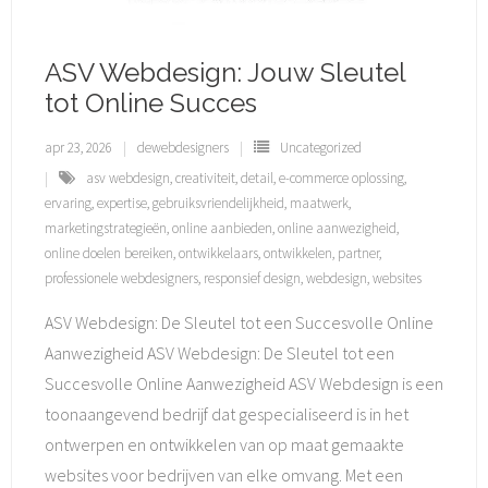
ASV Webdesign: Jouw Sleutel
tot Online Succes
apr 23, 2026
dewebdesigners
Uncategorized
asv webdesign
,
creativiteit
,
detail
,
e-commerce oplossing
,
ervaring
,
expertise
,
gebruiksvriendelijkheid
,
maatwerk
,
marketingstrategieën
,
online aanbieden
,
online aanwezigheid
,
online doelen bereiken
,
ontwikkelaars
,
ontwikkelen
,
partner
,
professionele webdesigners
,
responsief design
,
webdesign
,
websites
ASV Webdesign: De Sleutel tot een Succesvolle Online
Aanwezigheid ASV Webdesign: De Sleutel tot een
Succesvolle Online Aanwezigheid ASV Webdesign is een
toonaangevend bedrijf dat gespecialiseerd is in het
ontwerpen en ontwikkelen van op maat gemaakte
websites voor bedrijven van elke omvang. Met een