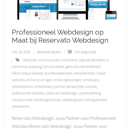
Professioneel Webdesign op
Maat bij Reservato Webdesign
mei 28, 2026
dewebdesigners
Uncategorized
bedrijven
,
communicatie
,
creativiteit
,
digitale behoeften
,
e-
commerce oplossing
,
functionaliteit
,
gebruiksvriendelijkheid
,
informatieve website
,
klanttevredenheid
,
merkidentiteit
,
mooie
websites
,
online ervaringen
,
online oplossingen
,
ontwerpen
,
ontwikkelaars
,
ontwikkelen
,
partner
,
persoonlijke aanpak
,
professionele websites
,
reservato webdesign
,
samenwerking
,
transparantie
,
webdesignbureau
,
webdesigners
,
woningaanbod
presenteren
Reservato Webdesign: Jouw Partner voor Professionele
Websites Reservato Webdesign: Jouw Partner voor