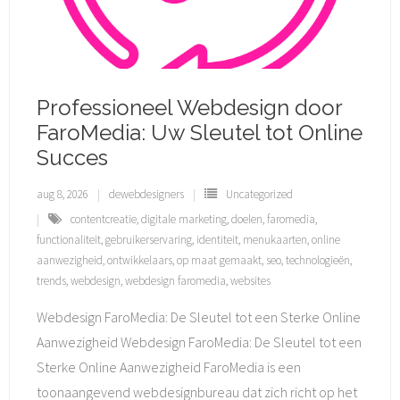
Professioneel Webdesign door
FaroMedia: Uw Sleutel tot Online
Succes
aug 8, 2026
dewebdesigners
Uncategorized
contentcreatie
,
digitale marketing
,
doelen
,
faromedia
,
functionaliteit
,
gebruikerservaring
,
identiteit
,
menukaarten
,
online
aanwezigheid
,
ontwikkelaars
,
op maat gemaakt
,
seo
,
technologieën
,
trends
,
webdesign
,
webdesign faromedia
,
websites
Webdesign FaroMedia: De Sleutel tot een Sterke Online
Aanwezigheid Webdesign FaroMedia: De Sleutel tot een
Sterke Online Aanwezigheid FaroMedia is een
toonaangevend webdesignbureau dat zich richt op het