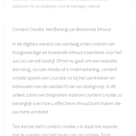
opbouwen bij uw doelgroep
,
waarde toevoegen
,
website
Content Creatie: Het Belang van Boeiende Inhoud
In de digitale wereld van vandaag is het creëren van
hoogwaardige en boeiende inhoud essentieel voor het
succes van elk bedrijf. Of het nu gaat om een website,
een blog, sociale media of e-mailmarketing, content
creatie speelt een cruciale rol bij het aantrekken en
behouden van de aandacht van uw doelgroep. In dit
artikel zullen we bespreken waarom content creatie zo
belangrijk is en hoe u effectieve inhoud kunt maken die
uw merk versterkt.
Ten eerste stelt content creatie u in staat om waarde
toe te voegen aan het leven van uw publiek. Door