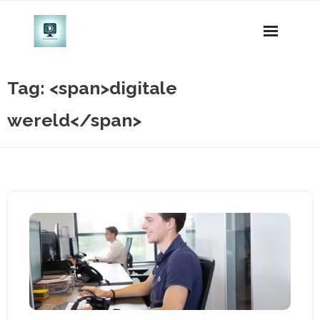
Naar
de
inhoud
gaan
Tag: <span>digitale
wereld</span>