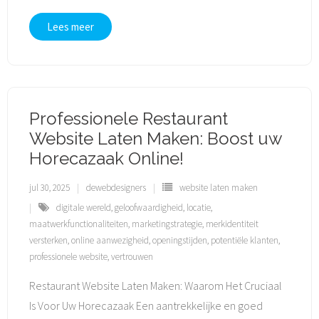
Lees meer
Professionele Restaurant
Website Laten Maken: Boost uw
Horecazaak Online!
jul 30, 2025
dewebdesigners
website laten maken
digitale wereld
,
geloofwaardigheid
,
locatie
,
maatwerkfunctionaliteiten
,
marketingstrategie
,
merkidentiteit
versterken
,
online aanwezigheid
,
openingstijden
,
potentiële klanten
,
professionele website
,
vertrouwen
Restaurant Website Laten Maken: Waarom Het Cruciaal
Is Voor Uw Horecazaak Een aantrekkelijke en goed