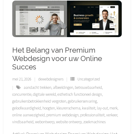
Het Belang van Premium
Webdesign voor uw Online
Succes
mei 21, 2026
dewebdesigners
Uncategorized
aandacht trekken
,
afbeeldingen
,
betrouwbaarheid
,
concurrentie
,
digitale wereld
,
esthetisch functioneel design
,
gebruikersbetrokkenheid vergroten
,
gebruikerservaring
,
geloofwaardigheid
,
hoogten
,
kleurenschema
,
kwaliteit
,
lay-out
,
merk
,
online aanwezigheid
,
premium webdesign
,
professionaliteit
,
verkeer
,
vindbaarheid
,
webontwerp
,
website ontwerp
,
zoekmachines
Artikel: Premium Webdesign Premium Webdesign: Het