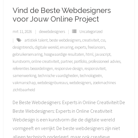
Vind de Beste Webdesigners
voor Jouw Online Project
mrt 11, 2026
dewebdesigners
Uncategorized
artistiek talent
,
beste webdesigners
,
creativiteit
,
css
,
designtrends
,
digitale wereld
,
ervaring
,
experts
,
freelancers
,
gebruikerservaring
,
hoogwaardige resultaten
,
html
,
javascript
,
kunstvorm
,
online creativiteit
,
partner
,
portfolio
,
professioneel advies
,
referenties beoordelingen
,
responsive design
,
responsiviteit
,
samenwerking
,
technische vaardigheden
,
technologieën
,
vakmanschap
,
webdesignbureaus
,
webdesigners
,
zoekmachines
zichtbaarheid
De Beste Webdesigners: Experts in Online Creativiteit De
Beste Webdesigners: Experts in Online Creativiteit
Webdesign is een kunstvorm die de digitale wereld
vormgeeft en verrijkt. De beste webdesigners zijn niet
alleen technisch onderlegd, maar ook creatieve