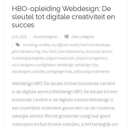
HBO-opleiding Webdesign: De
sleutel tot digitale creativiteit en
succes
jul 8, 2026
dewebdesigners
Geen categorie
branding
,
carrière
,
css
,
digitale wereld
,
front-end developer
,
gebruikerservaring
,
hbo
,
html
,
interactieontwerp
,
javascript
,
kennis
,
marketingstrategieën
,
programmeertalen
,
projectmanagement
,
ux/ui designer
,
vaardigheden
,
webdesign
,
webdesign hbo
,
webdesigner
,
websites
,
werkgelegenheid
,
zelfstandig ondernemer
Webdesign HBO: De sleutel tot een bloeiende carrière
in de digitale wereld Webdesign HBO: De sleutel tot een
bloeiende carrière in de digitale wereld Webdesign is
een essentieel onderdeel geworden van de moderne
zakelijke wereld. Met de groeiende vraag naar goed
ontworpen en functionele websites, is het belangrijk om