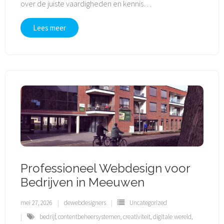
over de juiste vaardigheden en kennis
…
Lees meer
Professioneel Webdesign voor
Bedrijven in Meeuwen
mei 27, 2026
dewebdesigners
Uncategorized
bedrijf
,
contentbeheersystemen
,
creativiteit
,
digitale wereld
,