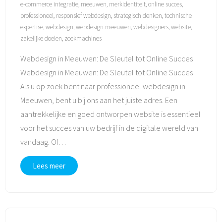
e-commerce integratie
,
meeuwen
,
merkidentiteit
,
online succes
,
professioneel
,
responsief webdesign
,
strategisch denken
,
technische
expertise
,
webdesign
,
webdesign meeuwen
,
webdesigners
,
website
,
zakelijke doelen
,
zoekmachines
Webdesign in Meeuwen: De Sleutel tot Online Succes
Webdesign in Meeuwen: De Sleutel tot Online Succes
Als u op zoek bent naar professioneel webdesign in
Meeuwen, bent u bij ons aan het juiste adres. Een
aantrekkelijke en goed ontworpen website is essentieel
voor het succes van uw bedrijf in de digitale wereld van
vandaag. Of
…
Lees meer