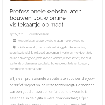
Professionele website laten
bouwen: Jouw online
visitekaartje op maat
apr 22, 2025
dewebdesigners
website laten bouwen
,
website laten maken
,
websites
digitale wereld
,
functionele website
,
gebruikerservaring
,
gebruiksvriendelijkheid
,
goed ontworpen
,
investeren
,
merkidentiteit
,
online aanwezigheid
,
professionele website
,
responsiviteit
,
snelheid
,
startende ondernemer
,
webdesignbureau
,
website laten bouwen
,
zoekmachineoptimalisatie
Wil je een professionele website laten bouwen die jouw
bedrijf of project online vertegenwoordigt? Het hebben
van een goed ontworpen en functionele website is
essentieel in de digitale wereld van vandaag. Of je nu
een startende ondernemer bent of een gevestigd