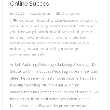
Online Succes
mrt 3, 2026
dewebdesigners
Uncategorized
caching technieken
,
call-to-action knoppen
,
conversiegerichte
elementen
,
conversieratio
,
digitale wereld
,
esthetiek
,
functionaliteit
,
gebruikerservaring
,
laadsnelheid van de website
,
leads genereren
,
marketing
,
marketing webdesign
,
marketinginstrument
,
merk
,
mobiele apparaten
,
online succes
,
responsief design
,
seo
,
social
media integratie
,
visuals en afbeeldingen
,
webdesign
,
zoekmachineoptimalisatie
Artikel: Marketing Webdesign Marketing Webdesign: De
Sleutel tot Online Succes Webdesign is veel meer dan
alleen het creëren van een mooie website. Het is een
krachtig marketinginstrument dat uw online
aanwezigheid kan versterken en uw bedrijf naar nieuwe
hoogten kan tillen. In dit artikel bespreken we het
belang van marketing webdesign en hoe het uw
…