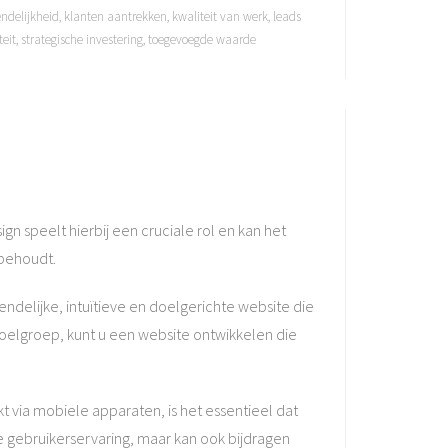
endelijkheid
,
klanten aantrekken
,
kwaliteit van werk
,
leads
teit
,
strategische investering
,
toegevoegde waarde
gn speelt hierbij een cruciale rol en kan het
 behoudt.
endelijke, intuïtieve en doelgerichte website die
oelgroep, kunt u een website ontwikkelen die
t via mobiele apparaten, is het essentieel dat
 gebruikerservaring, maar kan ook bijdragen