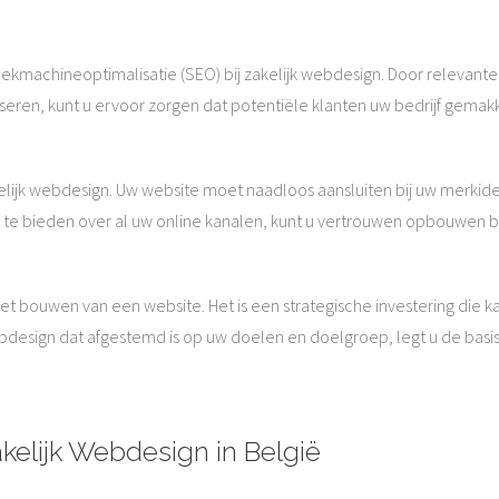
 zoekmachineoptimalisatie (SEO) bij zakelijk webdesign. Door relevan
seren, kunt u ervoor zorgen dat potentiële klanten uw bedrijf gemak
kelijk webdesign. Uw website moet naadloos aansluiten bij uw merkident
te bieden over al uw online kanalen, kunt u vertrouwen opbouwen b
et bouwen van een website. Het is een strategische investering die k
ebdesign dat afgestemd is op uw doelen en doelgroep, legt u de basis
kelijk Webdesign in België