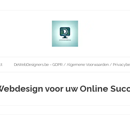
ct
DeWebDesigners.be – GDPR / Algemene Voorwaarden / Privacybe
 Webdesign voor uw Online Suc