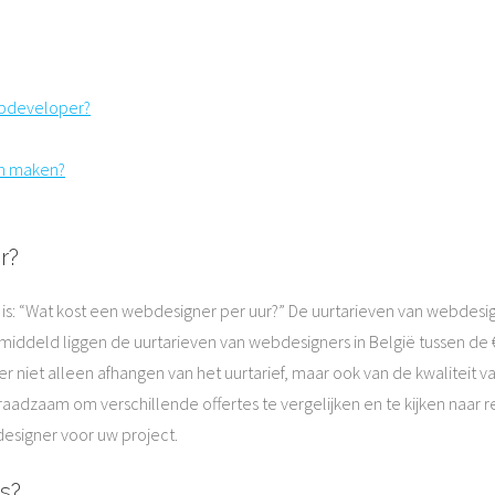
ebdeveloper?
en maken?
r?
is: “Wat kost een webdesigner per uur?” De uurtarieven van webdesign
emiddeld liggen de uurtarieven van webdesigners in België tussen de €
 niet alleen afhangen van het uurtarief, maar ook van de kwaliteit 
 raadzaam om verschillende offertes te vergelijken en te kijken naar
esigner voor uw project.
s?