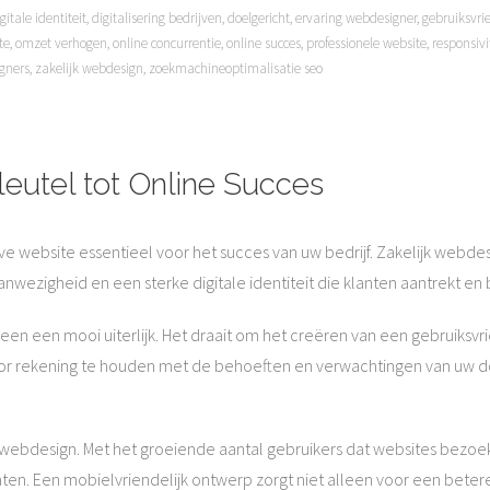
gitale identiteit
,
digitalisering bedrijven
,
doelgericht
,
ervaring webdesigner
,
gebruiksvri
te
,
omzet verhogen
,
online concurrentie
,
online succes
,
professionele website
,
responsivi
gners
,
zakelijk webdesign
,
zoekmachineoptimalisatie seo
leutel tot Online Succes
e website essentieel voor het succes van uw bedrijf. Zakelijk webdesi
wezigheid en een sterke digitale identiteit die klanten aantrekt en
en een mooi uiterlijk. Het draait om het creëren van een gebruiksvri
oor rekening te houden met de behoeften en verwachtingen van uw d
jk webdesign. Met het groeiende aantal gebruikers dat websites bezoek
en. Een mobielvriendelijk ontwerp zorgt niet alleen voor een betere