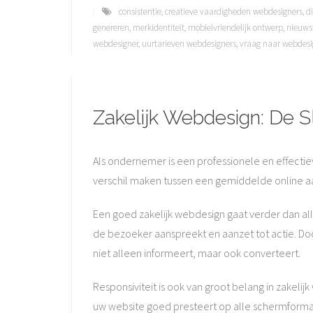
consistentie
,
creatieve vaardigheden webdesigners
,
di
genereren
,
merkidentiteit
,
mobielvriendelijk ontwerp
,
nieuws
webdesigner
,
uurtarieven webdesigners
,
vraag naar webdesi
Zakelijk Webdesign: De S
Als ondernemer is een professionele en effectiev
verschil maken tussen een gemiddelde online aan
Een goed zakelijk webdesign gaat verder dan alle
de bezoeker aanspreekt en aanzet tot actie. D
niet alleen informeert, maar ook converteert.
Responsiviteit is ook van groot belang in zakeli
uw website goed presteert op alle schermformat