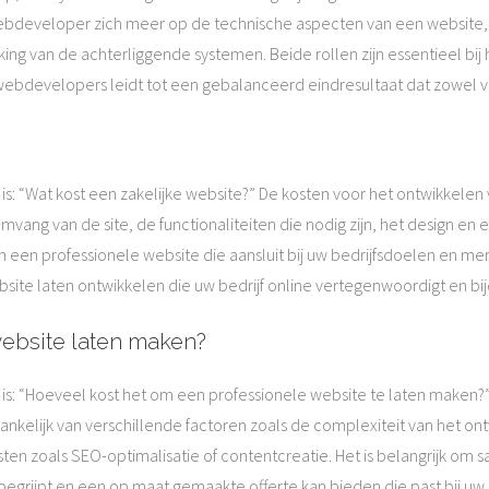
ebdeveloper zich meer op de technische aspecten van een website,
ing van de achterliggende systemen. Beide rollen zijn essentieel bij
developers leidt tot een gebalanceerd eindresultaat dat zowel visue
s: “Wat kost een zakelijke website?” De kosten voor het ontwikkelen 
omvang van de site, de functionaliteiten die nodig zijn, het design en
n in een professionele website die aansluit bij uw bedrijfsdoelen en 
te laten ontwikkelen die uw bedrijf online vertegenwoordigt en bi
website laten maken?
 is: “Hoeveel kost het om een professionele website te laten maken?
ankelijk van verschillende factoren zoals de complexiteit van het ontw
sten zoals SEO-optimalisatie of contentcreatie. Het is belangrijk o
grijpt en een op maat gemaakte offerte kan bieden die past bij uw 