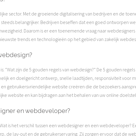
kelijke sector. Met de groeiende digitalisering van bedrijven en de 
 steeds belangrijker. Bedrijven beseffen dat een goed ontworpen web
anwezigheid. Daarom is er een toenemende vraag naar webdesigners 
nieuwste trends en technologieën op het gebied van zakelijk webdes
 webdesign?
 is: “Wat zijn de 5 gouden regels van webdesign?” De 5 gouden rege
kelijk en doelgericht ontwerp, snelle laadtijden, responsiviteit voor
e en gebruikersvriendelijke website creëren die de bezoekers aanspr
lijke website en kan bijdragen aan het behalen van uw online doelstel
esigner en webdeveloper?
: Wat is het verschil tussen een webdesigner en een webdeveloper? E
p, de lay-out en de gebruikerservaring. Zij zorgen ervoor dat de webs