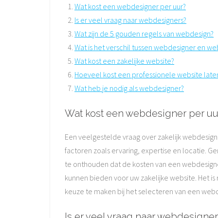
Wat kost een webdesigner per uur?
Is er veel vraag naar webdesigners?
Wat zijn de 5 gouden regels van webdesign?
Wat is het verschil tussen webdesigner en w
Wat kost een zakelijke website?
Hoeveel kost een professionele website lat
Wat heb je nodig als webdesigner?
Wat kost een webdesigner per uu
Een veelgestelde vraag over zakelijk webdesign 
factoren zoals ervaring, expertise en locatie. G
te onthouden dat de kosten van een webdesigner
kunnen bieden voor uw zakelijke website. Het is
keuze te maken bij het selecteren van een webd
Is er veel vraag naar webdesigner