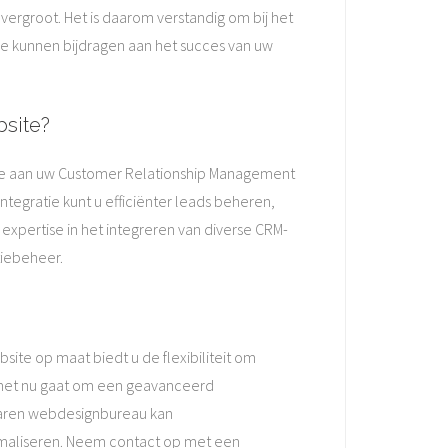
ergroot. Het is daarom verstandig om bij het
e kunnen bijdragen aan het succes van uw
bsite?
ite aan uw Customer Relationship Management
tegratie kunt u efficiënter leads beheren,
xpertise in het integreren van diverse CRM-
tiebeheer.
ite op maat biedt u de flexibiliteit om
Of het nu gaat om een geavanceerd
rvaren webdesignbureau kan
imaliseren. Neem contact op met een