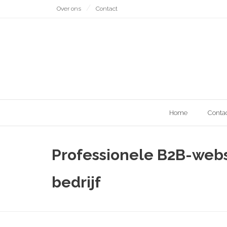
Naar
Over ons
Contact
de
inhoud
gaan
Home
Conta
Professionele B2B-webs
bedrijf