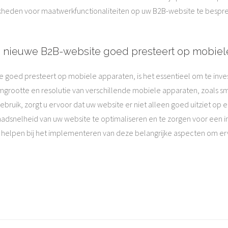
heden voor maatwerkfunctionaliteiten op uw B2B-website te bespre
jn nieuwe B2B-website goed presteert op mobiel
goed presteert op mobiele apparaten, is het essentieel om te inves
mgrootte en resolutie van verschillende mobiele apparaten, zoals sm
bruik, zorgt u ervoor dat uw website er niet alleen goed uitziet op 
 laadsnelheid van uw website te optimaliseren en te zorgen voor een 
helpen bij het implementeren van deze belangrijke aspecten om er