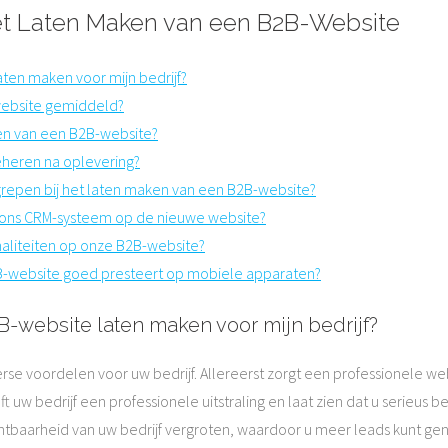
et Laten Maken van een B2B-Website
ten maken voor mijn bedrijf?
website gemiddeld?
ken van een B2B-website?
eheren na oplevering?
repen bij het laten maken van een B2B-website?
t ons CRM-systeem op de nieuwe website?
aliteiten op onze B2B-website?
2B-website goed presteert op mobiele apparaten?
B-website laten maken voor mijn bedrijf?
rse voordelen voor uw bedrijf. Allereerst zorgt een professionele 
t uw bedrijf een professionele uitstraling en laat zien dat u serieus 
baarheid van uw bedrijf vergroten, waardoor u meer leads kunt gen