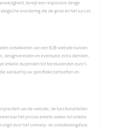
anwezigheid, terwijl een responsive design
ategische investering die de groei en het succes
t laten ontwikkelen van een B2B-website kunnen
ten, designvereisten en eventuele extra diensten
an enkele duizenden tot tienduizenden euro’s.
e aansluit bij uw specifieke behoeften en
mplexiteit van de website, de functionaliteiten
meen kan het proces enkele weken tot enkele
evolgd door het ontwerp- en ontwikkelingsfase,