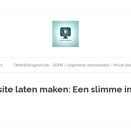
ct
DeWebDesigners.be – GDPR / Algemene Voorwaarden / Privacybe
ite laten maken: Een slimme i