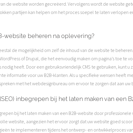
en van de website worden gecreëerd. Vervolgens wordt de website get
kken partijen kan helpen om het proces soepel te laten verlopen en
2B-website beheren na oplevering?
meestal de mogelijkheid om zelf de inhoud van de website te behere
rdPress of Drupal, die het eenvoudig maken om pagina’s toe te vo
s nodig heeft. Door een gebruiksvriendelijk CMS te gebruiken, kunt u
e informatie voor uw B2B-klanten. Als u specifieke wensen heeft me
bespreken met het webdesignbureau om ervoor te zorgen dat aan uw 
(SEO) inbegrepen bij het laten maken van een 
egrepen bij het laten maken van een B2B-website door professionele
olle website, aangezien het ervoor zorgt dat uw website goed scoo
egieën te implementeren tijdens het ontwerp- en ontwikkelproces v