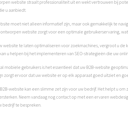
en website straalt professionaliteit uit en wekt vertrouwen bij poten
die u aanbiedt.
ite moet niet alleen informatief zijn, maar ook gemakkelijk te navig
el ontworpen website zorgt voor een optimale gebruikerservaring, wa
 website te laten optimaliseren voor zoekmachines, vergroot u de ka
an u helpen bij het implementeren van SEO-strategieën die uw onli
l mobiele gebruikers is het essentieel dat uw B2B-website geoptimal
n zorgt ervoor dat uw website er op elk apparaat goed uitziet en go
2B-website kan een slimme zet zijn voor uw bedrijf. Het helpt u om 
versterken. Neem vandaag nog contact op met een ervaren webdes
bedrijf te bespreken.