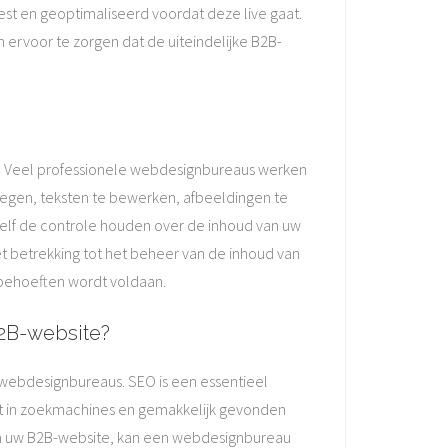
est en geoptimaliseerd voordat deze live gaat.
 ervoor te zorgen dat de uiteindelijke B2B-
n. Veel professionele webdesignbureaus werken
egen, teksten te bewerken, afbeeldingen te
 zelf de controle houden over de inhoud van uw
t betrekking tot het beheer van de inhoud van
behoeften wordt voldaan.
B2B-website?
 webdesignbureaus. SEO is een essentieel
rt in zoekmachines en gemakkelijk gevonden
an uw B2B-website, kan een webdesignbureau