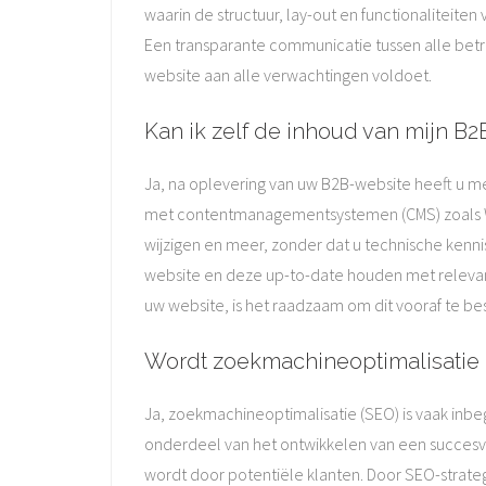
waarin de structuur, lay-out en functionaliteit
Een transparante communicatie tussen alle betro
website aan alle verwachtingen voldoet.
Kan ik zelf de inhoud van mijn B
Ja, na oplevering van uw B2B-website heeft u 
met contentmanagementsystemen (CMS) zoals Wo
wijzigen en meer, zonder dat u technische kenni
website en deze up-to-date houden met relevant
uw website, is het raadzaam om dit vooraf te 
Wordt zoekmachineoptimalisatie 
Ja, zoekmachineoptimalisatie (SEO) is vaak inb
onderdeel van het ontwikkelen van een succesv
wordt door potentiële klanten. Door SEO-strat