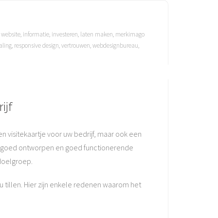
 website
,
informatie
,
investeren
,
laten maken
,
merkimago
aling
,
responsive design
,
vertrouwen
,
webdesignbureau
,
ijf
en visitekaartje voor uw bedrijf, maar ook een
een goed ontworpen en goed functionerende
doelgroep.
tillen. Hier zijn enkele redenen waarom het