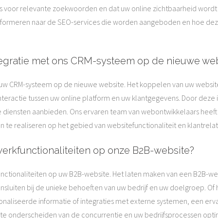
s voor relevante zoekwoorden en dat uw online zichtbaarheid wordt v
informeren naar de SEO-services die worden aangeboden en hoe dez
ntegratie met ons CRM-systeem op de nieuwe we
met uw CRM-systeem op de nieuwe website. Het koppelen van uw webs
nteractie tussen uw online platform en uw klantgegevens. Door deze in
e diensten aanbieden. Ons ervaren team van webontwikkelaars heeft e
 te realiseren op het gebied van websitefunctionaliteit en klantrela
erkfunctionaliteiten op onze B2B-website?
nctionaliteiten op uw B2B-website. Het laten maken van een B2B-webs
aansluiten bij de unieke behoeften van uw bedrijf en uw doelgroep. 
onaliseerde informatie of integraties met externe systemen, een e
te onderscheiden van de concurrentie en uw bedrijfsprocessen opt