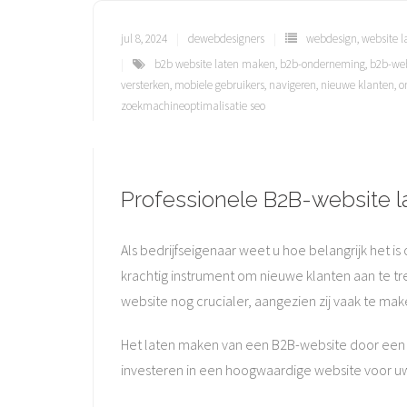
jul 8, 2024
dewebdesigners
webdesign
,
website 
b2b website laten maken
,
b2b-onderneming
,
b2b-web
versterken
,
mobiele gebruikers
,
navigeren
,
nieuwe klanten
,
o
zoekmachineoptimalisatie seo
Professionele B2B-website l
Als bedrijfseigenaar weet u hoe belangrijk het is
krachtig instrument om nieuwe klanten aan te t
website nog crucialer, aangezien zij vaak te 
Het laten maken van een B2B-website door een p
investeren in een hoogwaardige website voor u