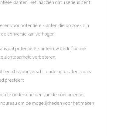
tiële klanten. Het laat zien dat u serieus bent
eren voor potentiële klanten die op zoek zijn
t de conversie kan verhogen.
ns dat potentiële klanten uw bedrijf online
ne zichtbaarheid verbeteren.
iseerd is voor verschillende apparaten, zoals
ed presteert.
zich te onderscheiden van de concurrentie,
ignbureau om de mogelijkheden voor het maken