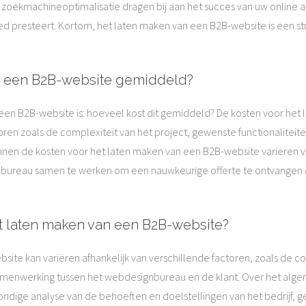
 zoekmachineoptimalisatie dragen bij aan het succes van uw online a
d presteert. Kortom, het laten maken van een B2B-website is een str
n een B2B-website gemiddeld?
 een B2B-website is: hoeveel kost dit gemiddeld? De kosten voor he
ctoren zoals de complexiteit van het project, gewenste functionalitei
nen de kosten voor het laten maken van een B2B-website variëren v
bureau samen te werken om een nauwkeurige offerte te ontvangen di
et laten maken van een B2B-website?
ite kan variëren afhankelijk van verschillende factoren, zoals de co
nwerking tussen het webdesignbureau en de klant. Over het alge
dige analyse van de behoeften en doelstellingen van het bedrijf, g