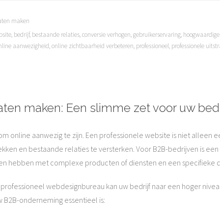
laten maken
site
,
bedrijf
,
bestaande relaties
,
conversie verhogen
,
gebruikerservaring
,
hoogwaardige
nline aanwezigheid
,
online zichtbaarheid verbeteren
,
professioneel
,
professionele uitstr
aten maken: Een slimme zet voor uw bedr
 om online aanwezig te zijn. Een professionele website is niet alleen e
rekken en bestaande relaties te versterken. Voor B2B-bedrijven is 
maken hebben met complexe producten of diensten en een specifieke 
rofessioneel webdesignbureau kan uw bedrijf naar een hoger niveau 
w B2B-onderneming essentieel is: