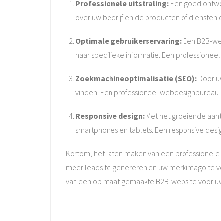
Professionele uitstraling:
Een goed ontworp
over uw bedrijf en de producten of diensten 
Optimale gebruikerservaring:
Een B2B-webs
naar specifieke informatie. Een professione
Zoekmachineoptimalisatie (SEO):
Door uw
vinden. Een professioneel webdesignbureau k
Responsive design:
Met het groeiende aanta
smartphones en tablets. Een responsive desig
Kortom, het laten maken van een professionele B
meer leads te genereren en uw merkimago te 
van een op maat gemaakte B2B-website voor uw 