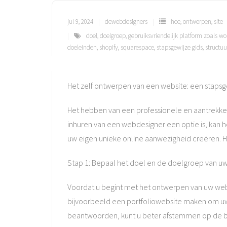
jul 9, 2024
dewebdesigners
hoe
,
ontwerpen
,
site
doel
,
doelgroep
,
gebruiksvriendelijk platform zoals w
doeleinden
,
shopify
,
squarespace
,
stapsgewijze gids
,
structuu
Het zelf ontwerpen van een website: een stapsg
Het hebben van een professionele en aantrekkeli
inhuren van een webdesigner een optie is, kan h
uw eigen unieke online aanwezigheid creëren. Hi
Stap 1: Bepaal het doel en de doelgroep van u
Voordat u begint met het ontwerpen van uw websit
bijvoorbeeld een portfoliowebsite maken om u
beantwoorden, kunt u beter afstemmen op de b