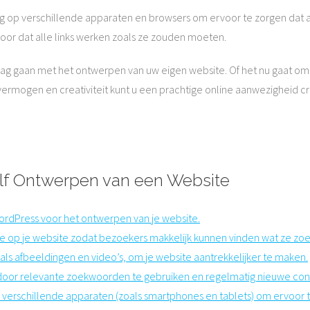
ig op verschillende apparaten en browsers om ervoor te zorgen dat 
oor dat alle links werken zoals ze zouden moeten.
ag gaan met het ontwerpen van uw eigen website. Of het nu gaat om h
vermogen en creativiteit kunt u een prachtige online aanwezigheid c
Zelf Ontwerpen van een Website
WordPress voor het ontwerpen van je website.
tie op je website zodat bezoekers makkelijk kunnen vinden wat ze zo
als afbeeldingen en video’s, om je website aantrekkelijker te maken.
door relevante zoekwoorden te gebruiken en regelmatig nieuwe con
p verschillende apparaten (zoals smartphones en tablets) om ervoor 