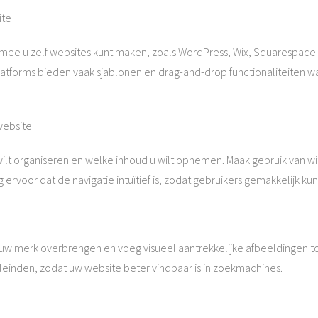
ite
rmee u zelf websites kunt maken, zoals WordPress, Wix, Squarespace e
latforms bieden vaak sjablonen en drag-and-drop functionaliteiten
website
wilt organiseren en welke inhoud u wilt opnemen. Maak gebruik van w
g ervoor dat de navigatie intuïtief is, zodat gebruikers gemakkelijk k
uw merk overbrengen en voeg visueel aantrekkelijke afbeeldingen t
inden, zodat uw website beter vindbaar is in zoekmachines.