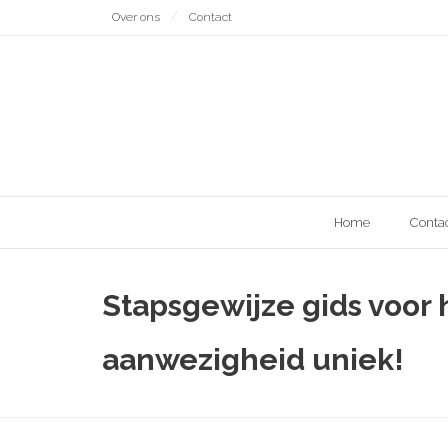
Naar
Over ons
Contact
de
inhoud
gaan
Home
Conta
Stapsgewijze gids voor 
aanwezigheid uniek!