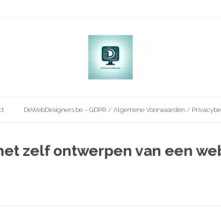
ct
DeWebDesigners.be – GDPR / Algemene Voorwaarden / Privacybe
het zelf ontwerpen van een we