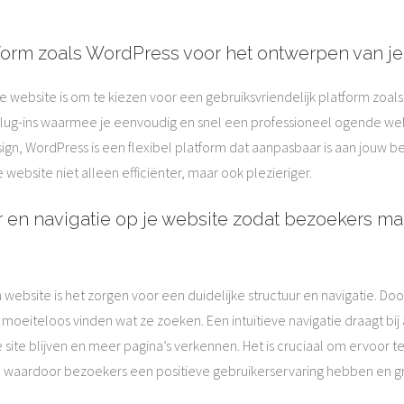
tform zoals WordPress voor het ontwerpen van je
je website is om te kiezen voor een gebruiksvriendelijk platform zoal
plug-ins waarmee je eenvoudig en snel een professioneel ogende webs
sign, WordPress is een flexibel platform dat aanpasbaar is aan jouw 
ebsite niet alleen efficiënter, maar ook plezieriger.
ur en navigatie op je website zodat bezoekers m
 website is het zorgen voor een duidelijke structuur en navigatie. Doo
oeiteloos vinden wat ze zoeken. Een intuïtieve navigatie draagt bij
site blijven en meer pagina’s verkennen. Het is cruciaal om ervoor t
 is, waardoor bezoekers een positieve gebruikerservaring hebben en 