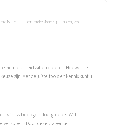
imaliseren
,
platform
,
professioneel
,
promoten
,
seo-
ine zichtbaarheid willen creëren. Hoewel het
uze zijn. Met de juiste tools en kennis kunt u
s en wie uw beoogde doelgroep is. Wilt u
e verkopen? Door deze vragen te