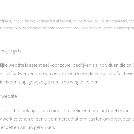
ordpress
,
inhoud
,
kennis
,
kosteneffectief
,
lay-out
,
online winkel
,
online zichtbaarheid
,
opt
r
,
testen
,
tools
,
webdesigner
,
website ontwerpen
,
wix
,
wordpress
,
zelf website ontwerpen
ewijze gids
jke website is essentieel voor zowel bedrijven als individuen die onl
et zelf ontwerpen van een website een lonende en kosteneffectieve ke
er is een stapsgewijze gids om u op weg te helpen:
w website
e, is het belangrijk om duidelijk te definiëren wat het doel ervan i
w werk te tonen of een e-commerceplatform starten om producten t
ehoeften van uw gebruikers.