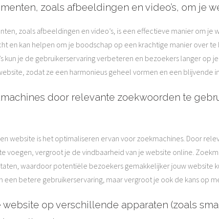
ementen, zoals afbeeldingen en video’s, om je we
ten, zoals afbeeldingen en video’s, is een effectieve manier om je 
cht en kan helpen om je boodschap op een krachtige manier over te
 kun je de gebruikerservaring verbeteren en bezoekers langer op je
e website, zodat ze een harmonieus geheel vormen en een blijvende in
ekmachines door relevante zoekwoorden te gebr
een website is het optimaliseren ervan voor zoekmachines. Door rele
e voegen, vergroot je de vindbaarheid van je website online. Zoek
sultaten, waardoor potentiële bezoekers gemakkelijker jouw website 
een een betere gebruikerservaring, maar vergroot je ook de kans op me
e website op verschillende apparaten (zoals sma