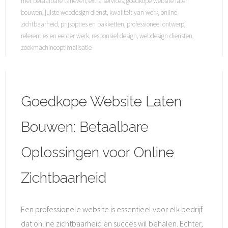
met betaalbare tarieven
,
extra services
,
goedkope website laten
bouwen
,
juiste webdesign dienst
,
kwaliteit van werk
,
online
zichtbaarheid
,
prijsopties en pakketten
,
professioneel ontwerp
,
referenties en eerder werk
,
responsief design
,
webdesign diensten
,
zoekmachineoptimalisatie
Goedkope Website Laten
Bouwen: Betaalbare
Oplossingen voor Online
Zichtbaarheid
Een professionele website is essentieel voor elk bedrijf
dat online zichtbaarheid en succes wil behalen. Echter,