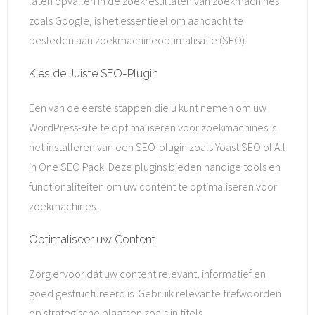
laten opvallen in de zoekresultaten van zoekmachines
zoals Google, is het essentieel om aandacht te
besteden aan zoekmachineoptimalisatie (SEO).
Kies de Juiste SEO-Plugin
Een van de eerste stappen die u kunt nemen om uw
WordPress-site te optimaliseren voor zoekmachines is
het installeren van een SEO-plugin zoals Yoast SEO of All
in One SEO Pack. Deze plugins bieden handige tools en
functionaliteiten om uw content te optimaliseren voor
zoekmachines.
Optimaliseer uw Content
Zorg ervoor dat uw content relevant, informatief en
goed gestructureerd is. Gebruik relevante trefwoorden
op strategische plaatsen zoals in titels,