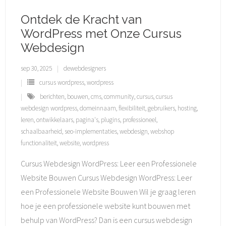
Ontdek de Kracht van
WordPress met Onze Cursus
Webdesign
sep 30, 2025
dewebdesigners
cursus wordpress
,
wordpress
berichten
,
bouwen
,
cms
,
community
,
cursus
,
cursus
webdesign wordpress
,
domeinnaam
,
flexibiliteit
,
gebruikers
,
hosting
,
leren
,
ontwikkelaars
,
pagina's
,
plugins
,
professioneel
,
schaalbaarheid
,
seo-implementaties
,
webdesign
,
webshop
functionaliteit
,
website
,
wordpress
Cursus Webdesign WordPress: Leer een Professionele
Website Bouwen Cursus Webdesign WordPress: Leer
een Professionele Website Bouwen Wil je graag leren
hoe je een professionele website kunt bouwen met
behulp van WordPress? Dan is een cursus webdesign