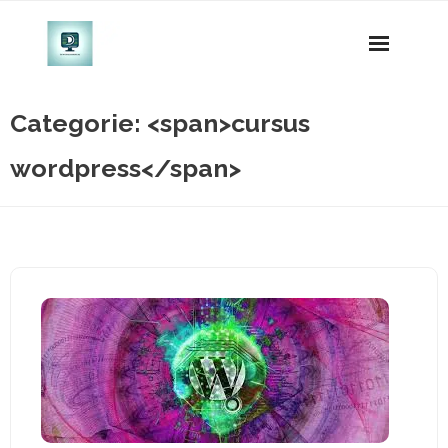
Naar
de
inhoud
gaan
Categorie: <span>cursus
wordpress</span>