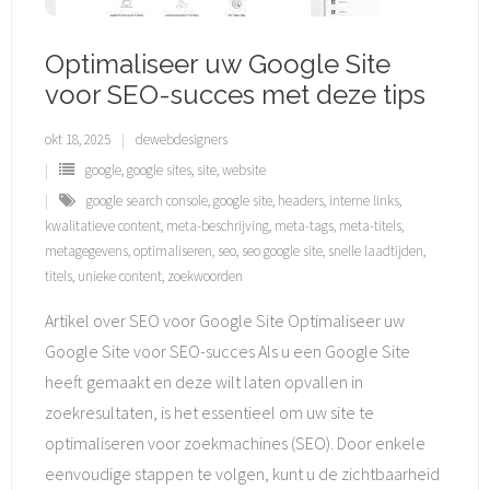
Optimaliseer uw Google Site
voor SEO-succes met deze tips
okt 18, 2025
dewebdesigners
google
,
google sites
,
site
,
website
google search console
,
google site
,
headers
,
interne links
,
kwalitatieve content
,
meta-beschrijving
,
meta-tags
,
meta-titels
,
metagegevens
,
optimaliseren
,
seo
,
seo google site
,
snelle laadtijden
,
titels
,
unieke content
,
zoekwoorden
Artikel over SEO voor Google Site Optimaliseer uw
Google Site voor SEO-succes Als u een Google Site
heeft gemaakt en deze wilt laten opvallen in
zoekresultaten, is het essentieel om uw site te
optimaliseren voor zoekmachines (SEO). Door enkele
eenvoudige stappen te volgen, kunt u de zichtbaarheid