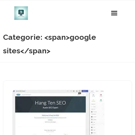
Naar
de
inhoud
gaan
Categorie: <span>google
sites</span>