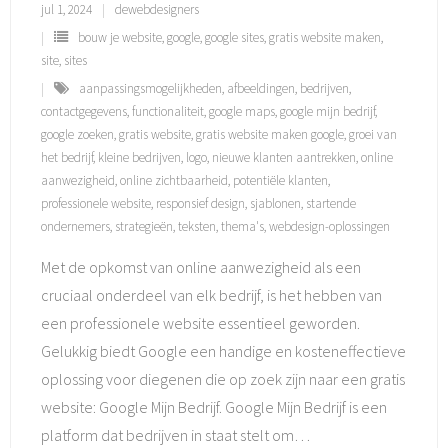
jul 1, 2024
dewebdesigners
bouw je website
,
google
,
google sites
,
gratis website maken
,
site
,
sites
aanpassingsmogelijkheden
,
afbeeldingen
,
bedrijven
,
contactgegevens
,
functionaliteit
,
google maps
,
google mijn bedrijf
,
google zoeken
,
gratis website
,
gratis website maken google
,
groei van
het bedrijf
,
kleine bedrijven
,
logo
,
nieuwe klanten aantrekken
,
online
aanwezigheid
,
online zichtbaarheid
,
potentiële klanten
,
professionele website
,
responsief design
,
sjablonen
,
startende
ondernemers
,
strategieën
,
teksten
,
thema's
,
webdesign-oplossingen
Met de opkomst van online aanwezigheid als een
cruciaal onderdeel van elk bedrijf, is het hebben van
een professionele website essentieel geworden.
Gelukkig biedt Google een handige en kosteneffectieve
oplossing voor diegenen die op zoek zijn naar een gratis
website: Google Mijn Bedrijf. Google Mijn Bedrijf is een
platform dat bedrijven in staat stelt om
…