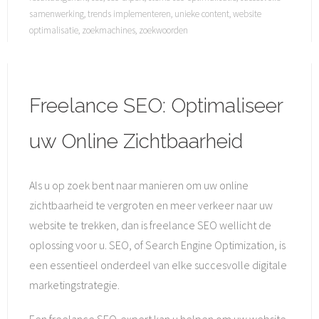
samenwerking
,
trends implementeren
,
unieke content
,
website
optimalisatie
,
zoekmachines
,
zoekwoorden
Freelance SEO: Optimaliseer
uw Online Zichtbaarheid
Als u op zoek bent naar manieren om uw online
zichtbaarheid te vergroten en meer verkeer naar uw
website te trekken, dan is freelance SEO wellicht de
oplossing voor u. SEO, of Search Engine Optimization, is
een essentieel onderdeel van elke succesvolle digitale
marketingstrategie.