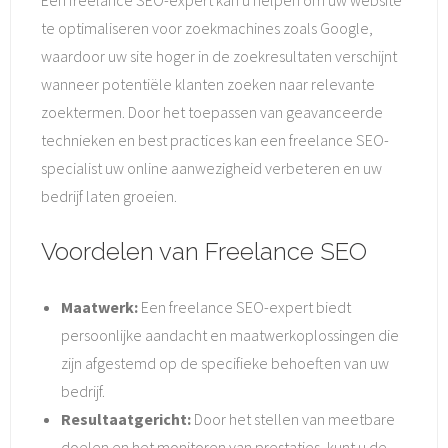
Een freelance SEO-expert kan u helpen om uw website
te optimaliseren voor zoekmachines zoals Google,
waardoor uw site hoger in de zoekresultaten verschijnt
wanneer potentiële klanten zoeken naar relevante
zoektermen. Door het toepassen van geavanceerde
technieken en best practices kan een freelance SEO-
specialist uw online aanwezigheid verbeteren en uw
bedrijf laten groeien.
Voordelen van Freelance SEO
Maatwerk:
Een freelance SEO-expert biedt
persoonlijke aandacht en maatwerkoplossingen die
zijn afgestemd op de specifieke behoeften van uw
bedrijf.
Resultaatgericht:
Door het stellen van meetbare
doelen en het monitoren van prestaties, kunt u de