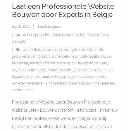
Laat een Professionele Website
Bouwen door Experts in België
sep 26, 2025
dewebdesigners
webdesign
,
website laten bouwen
,
website laten maken
,
websites
activiteiten
,
contact opnemen
,
digitale wereld
,
functie
,
gebruikerservaring
,
gebruiksvriendelijkheid
,
html-website
,
indruk
,
investering
,
klanten
,
mobiele responsiviteit
,
navigeren
,
ontwerp
,
organisch verkeer
,
professionele website
,
professionele website laten
bouwen
,
schermformaat
,
serieus
,
smartphones
,
succes
,
tablets
,
verliezen
,
vertrouwen
,
vindbaarheid
,
zoekmachineoptimalisatie seo
,
zoekresultaten
Professionele Website Laten Bouwen Professionele
Website Laten Bouwen: Waarom Het Cruciaal Is Voor Uw
Bedrijf Een professionele website is tegenwoordig
essentieel voor elk bedrijf dat succesvol wil zijn in de