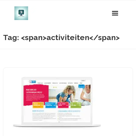
Naar
de
inhoud
gaan
Tag: <span>activiteiten</span>