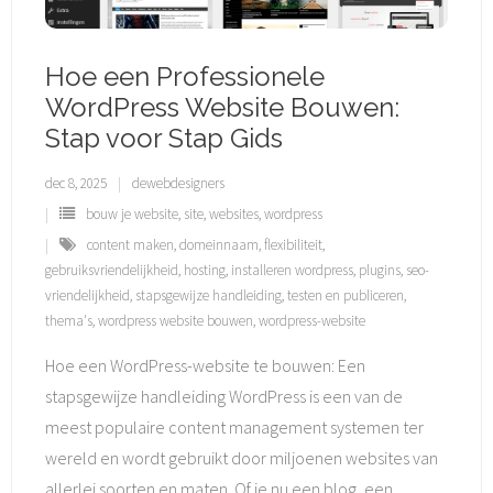
Hoe een Professionele
WordPress Website Bouwen:
Stap voor Stap Gids
dec 8, 2025
dewebdesigners
bouw je website
,
site
,
websites
,
wordpress
content maken
,
domeinnaam
,
flexibiliteit
,
gebruiksvriendelijkheid
,
hosting
,
installeren wordpress
,
plugins
,
seo-
vriendelijkheid
,
stapsgewijze handleiding
,
testen en publiceren
,
thema's
,
wordpress website bouwen
,
wordpress-website
Hoe een WordPress-website te bouwen: Een
stapsgewijze handleiding WordPress is een van de
meest populaire content management systemen ter
wereld en wordt gebruikt door miljoenen websites van
allerlei soorten en maten. Of je nu een blog, een