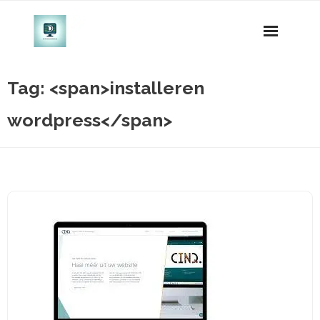
Naar
de
inhoud
gaan
Tag: <span>installeren
wordpress</span>