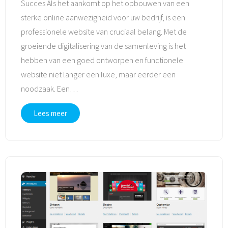
Succes Als het aankomt op het opbouwen van een
sterke online aanwezigheid voor uw bedrijf, is een
professionele website van cruciaal belang. Met de
groeiende digitalisering van de samenleving is het
hebben van een goed ontworpen en functionele
website niet langer een luxe, maar eerder een
noodzaak. Een
…
Lees meer