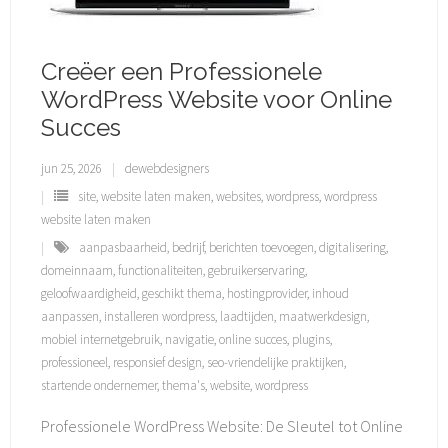
Creëer een Professionele
WordPress Website voor Online
Succes
jun 25, 2026
dewebdesigners
site
,
website laten maken
,
websites
,
wordpress
,
wordpress
website laten maken
aanpasbaarheid
,
bedrijf
,
berichten toevoegen
,
digitalisering
,
domeinnaam
,
functionaliteiten
,
gebruikerservaring
,
geloofwaardigheid
,
geschikt thema
,
hostingprovider
,
inhoud
aanpassen
,
installeren wordpress
,
laadtijden
,
maatwerkdesign
,
mobiel internetgebruik
,
navigatie
,
online succes
,
plugins
,
professioneel
,
responsief design
,
seo-vriendelijke praktijken
,
startende ondernemer
,
thema's
,
website
,
wordpress
Professionele WordPress Website: De Sleutel tot Online