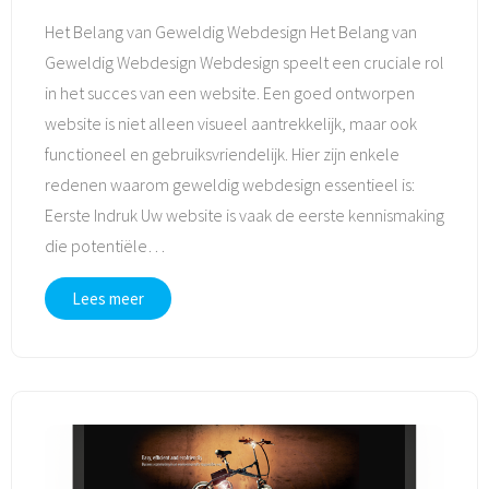
Het Belang van Geweldig Webdesign Het Belang van
Geweldig Webdesign Webdesign speelt een cruciale rol
in het succes van een website. Een goed ontworpen
website is niet alleen visueel aantrekkelijk, maar ook
functioneel en gebruiksvriendelijk. Hier zijn enkele
redenen waarom geweldig webdesign essentieel is:
Eerste Indruk Uw website is vaak de eerste kennismaking
die potentiële
…
Lees meer