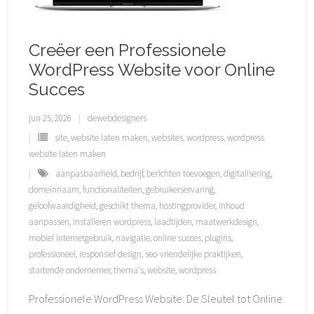
Creëer een Professionele
WordPress Website voor Online
Succes
jun 25, 2026
dewebdesigners
site
,
website laten maken
,
websites
,
wordpress
,
wordpress
website laten maken
aanpasbaarheid
,
bedrijf
,
berichten toevoegen
,
digitalisering
,
domeinnaam
,
functionaliteiten
,
gebruikerservaring
,
geloofwaardigheid
,
geschikt thema
,
hostingprovider
,
inhoud
aanpassen
,
installeren wordpress
,
laadtijden
,
maatwerkdesign
,
mobiel internetgebruik
,
navigatie
,
online succes
,
plugins
,
professioneel
,
responsief design
,
seo-vriendelijke praktijken
,
startende ondernemer
,
thema's
,
website
,
wordpress
Professionele WordPress Website: De Sleutel tot Online