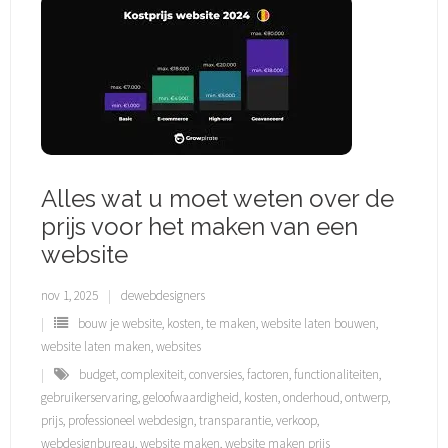
Alles wat u moet weten over de
prijs voor het maken van een
website
nov 1, 2025
dewebdesigners
bouw je website
,
kosten
,
te maken
,
website laten bouwen
,
website laten maken
,
websites
budget
,
complexiteit
,
conversies
,
factoren
,
functionaliteiten
,
gebruikerservaring
,
geloofwaardigheid
,
kosten
,
onderhoud
,
ontwerp
,
prijs
,
professioneel webdesign
,
transparantie
,
verkoop
,
webdesignbureau
,
website maken
,
website maken prijs