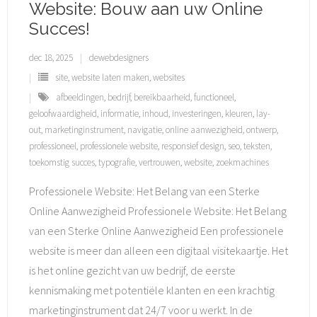
Website: Bouw aan uw Online
Succes!
dec 18, 2025
dewebdesigners
site
,
website laten maken
,
websites
afbeeldingen
,
bedrijf
,
bereikbaarheid
,
functioneel
,
geloofwaardigheid
,
informatie
,
inhoud
,
investeringen
,
kleuren
,
lay-
out
,
marketinginstrument
,
navigatie
,
online aanwezigheid
,
ontwerp
,
professioneel
,
professionele website
,
responsief design
,
seo
,
teksten
,
toekomstig succes
,
typografie
,
vertrouwen
,
website
,
zoekmachines
Professionele Website: Het Belang van een Sterke
Online Aanwezigheid Professionele Website: Het Belang
van een Sterke Online Aanwezigheid Een professionele
website is meer dan alleen een digitaal visitekaartje. Het
is het online gezicht van uw bedrijf, de eerste
kennismaking met potentiële klanten en een krachtig
marketinginstrument dat 24/7 voor u werkt. In de