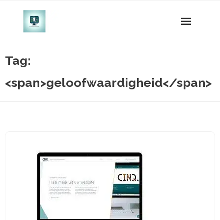
Naar
de
inhoud
gaan
Tag:
<span>geloofwaardigheid</span>