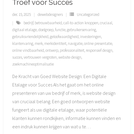
Troef voor Succes
dec 15, 2025
dewebdesigners
Uncategorized
bedrijf
,
betrouwbaarheid
,
call-to-action knoppen
,
cruciaal
,
digitaal etalage
,
doelgroep
,
functie
,
gebruikerservaring
,
gebruiksvriendelijkheid
,
geloofwaardigheid
,
investeringen
,
klantervaring
,
merk
,
merkidentiteit
,
navigatie
,
online presentatie
,
online vindbaarheid
,
ontwerp
,
professionaliteit
,
responsief design
,
succes
,
vertrouwen vergroten
,
website design
,
zoekmachineoptimalisatie
De Kracht van Goed Website Design: Een Digitale
Etalage voor Succes Als het gaat om het online
presenteren van uw bedrijf of merk, is website design
van cruciaal belang. Een goed ontworpen website
fungeert als uw digitale etalage, waar potentiële
klanten kunnen rondkijken, informatie kunnen vinden en
een indruk kunnen krijgen van wat u te
…