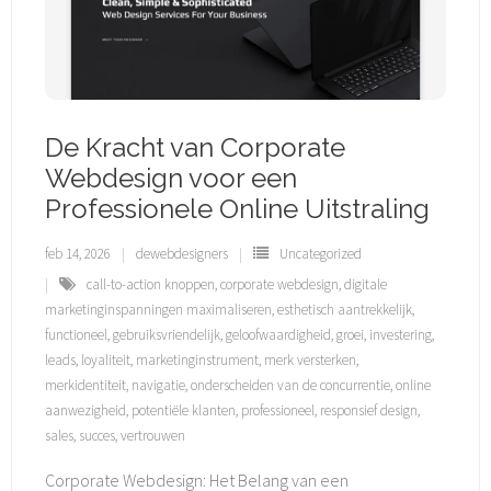
De Kracht van Corporate
Webdesign voor een
Professionele Online Uitstraling
feb 14, 2026
dewebdesigners
Uncategorized
call-to-action knoppen
,
corporate webdesign
,
digitale
marketinginspanningen maximaliseren
,
esthetisch aantrekkelijk
,
functioneel
,
gebruiksvriendelijk
,
geloofwaardigheid
,
groei
,
investering
,
leads
,
loyaliteit
,
marketinginstrument
,
merk versterken
,
merkidentiteit
,
navigatie
,
onderscheiden van de concurrentie
,
online
aanwezigheid
,
potentiële klanten
,
professioneel
,
responsief design
,
sales
,
succes
,
vertrouwen
Corporate Webdesign: Het Belang van een