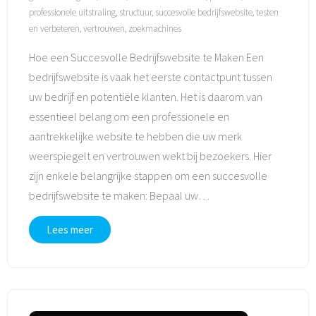
professionele uitstraling
,
structuur
,
succesvolle bedrijfswebsite
,
testen
en verbeteren
,
vertrouwen
,
zoekmachines
Hoe een Succesvolle Bedrijfswebsite te Maken Een
bedrijfswebsite is vaak het eerste contactpunt tussen
uw bedrijf en potentiële klanten. Het is daarom van
essentieel belang om een professionele en
aantrekkelijke website te hebben die uw merk
weerspiegelt en vertrouwen wekt bij bezoekers. Hier
zijn enkele belangrijke stappen om een succesvolle
bedrijfswebsite te maken: Bepaal uw
…
Lees meer