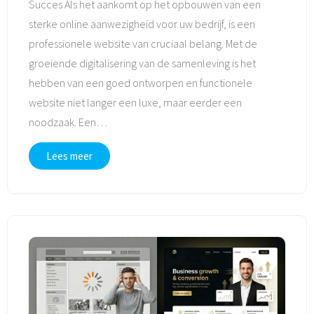
Succes Als het aankomt op het opbouwen van een
sterke online aanwezigheid voor uw bedrijf, is een
professionele website van cruciaal belang. Met de
groeiende digitalisering van de samenleving is het
hebben van een goed ontworpen en functionele
website niet langer een luxe, maar eerder een
noodzaak. Een
…
Lees meer