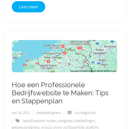
Lees meer
Hoe een Professionele
Bedrijfswebsite te Maken: Tips
en Stappenplan
nov 16, 2025
dewebdesigners
Uncategorized
bedrijfswebsite maken
,
doelgroep
,
doelstellingen
,
geloofwaardigheid
,
inhoud
,
online zichtbaarheid
,
platform
,