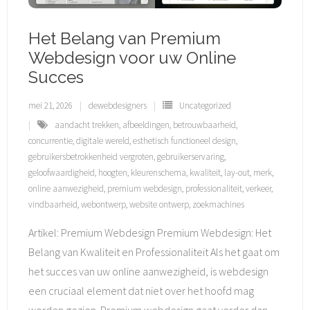
Het Belang van Premium
Webdesign voor uw Online
Succes
mei 21, 2026
dewebdesigners
Uncategorized
aandacht trekken
,
afbeeldingen
,
betrouwbaarheid
,
concurrentie
,
digitale wereld
,
esthetisch functioneel design
,
gebruikersbetrokkenheid vergroten
,
gebruikerservaring
,
geloofwaardigheid
,
hoogten
,
kleurenschema
,
kwaliteit
,
lay-out
,
merk
,
online aanwezigheid
,
premium webdesign
,
professionaliteit
,
verkeer
,
vindbaarheid
,
webontwerp
,
website ontwerp
,
zoekmachines
Artikel: Premium Webdesign Premium Webdesign: Het
Belang van Kwaliteit en Professionaliteit Als het gaat om
het succes van uw online aanwezigheid, is webdesign
een cruciaal element dat niet over het hoofd mag
worden gezien. Premium webdesign gaat verder dan