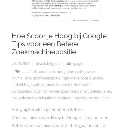
Hoe Scoor je Hoog bij Google:
Tips voor een Betere
Zoekmachinepositie
dec 29, 2025
dewebdesigners
google
autoriteit
,
concurrentie met grotere spelers
,
content
optimalisatie
,
geloofwaardigheid
,
hoge positie
,
hoog bij google
,
linkbuilding
,
lokale seo
,
mobiele vriendelijkheid
,
online
zichtbaarheid
,
organisch verkeer
,
potentiële klanten
,
technische seo
,
tips
,
verhoogde zichtbaarheid
,
zoekmachinepositie
,
zoekresultaten
Hoog bij Google: Tips voor een Betere
Zoekmachinepositie Hoog bij Google: Tips voor een
Betere Zoekmachinepositie Als het gaat om online