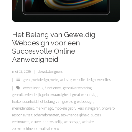
Het Belang van Geweldig
Webdesign voor een
Succesvolle Online
Aanwezigheid
mei 19, 2026
dewebdesigners
great
,
webdesign
,
webs
,
website
,
website design
,
websites
eerste indruk
,
functioneel
,
gebruikerservaring
,
gebruiksvriendelijk
,
geloofwaardigheid
,
great webdesign
,
herkenbaarheid
,
het belang van geweldig webdesign
,
merkidentiteit
,
merkimago
,
mobiele gebruikers
,
navigeren
,
ontwerp
,
responsiviteit
,
schermformaten
,
seo-vriendelijkheid
,
succes
,
vertrouwen
,
visueel aantrekkelijk
,
webdesign
,
website
,
zoekmachineoptimalisatie seo