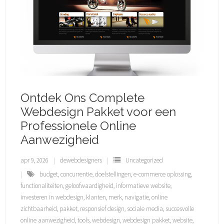
Ontdek Ons Complete
Webdesign Pakket voor een
Professionele Online
Aanwezigheid
apr 9, 2026
dewebdesigners
Uncategorized
budget
,
concurrentie
,
doelstellingen
,
e-commerce oplossing
,
functionaliteiten
,
geloofwaardigheid
,
informatieve website
,
investeren in webdesign
,
klanten
,
merk
,
navigatie
,
online
zichtbaarheid
,
pakket
,
responsief design
,
sociale media
,
succesvolle
online aanwezigheid
,
tools
,
webdesign
,
webdesign pakket
,
website
,