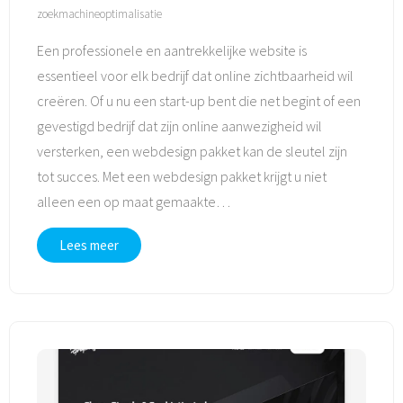
zoekmachineoptimalisatie
Een professionele en aantrekkelijke website is
essentieel voor elk bedrijf dat online zichtbaarheid wil
creëren. Of u nu een start-up bent die net begint of een
gevestigd bedrijf dat zijn online aanwezigheid wil
versterken, een webdesign pakket kan de sleutel zijn
tot succes. Met een webdesign pakket krijgt u niet
alleen een op maat gemaakte
…
Lees meer