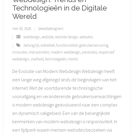
Technologieën in de Digitale
Wereld
mei 30, 2026
dewebdesigners
webdesign
,
website
,
website design
,
websites
belangrijk
,
esthetiek
,
functionaliteit
,
gebruikerservaring
,
innovatie
,
interactiviteit
,
modern webdesign
,
prestaties
,
responsief
webdesign
,
snelheid
,
technologieën
,
trends
De Evolutie van Modern Webdesign Webdesign heeft
een lange weg afgelegd sinds de begindagen van het
internet. Met de voortdurende technologische
vooruitgang en veranderende gebruikersverwachtingen
is modern webdesign geëvolueerd naar een complex
en dynamisch vakgebied. Een van de belangrijkste
kenmerken van modern webdesign is responsiviteit. In
een tijdperk waarin mensen websites bezoeken via