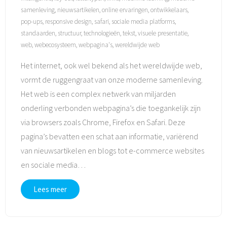
samenleving
,
nieuwsartikelen
,
online ervaringen
,
ontwikkelaars
,
pop-ups
,
responsive design
,
safari
,
sociale media platforms
,
standaarden
,
structuur
,
technologieën
,
tekst
,
visuele presentatie
,
web
,
webecosysteem
,
webpagina's
,
wereldwijde web
Het internet, ook wel bekend als het wereldwijde web,
vormt de ruggengraat van onze moderne samenleving.
Het web is een complex netwerk van miljarden
onderling verbonden webpagina’s die toegankelijk zijn
via browsers zoals Chrome, Firefox en Safari. Deze
pagina’s bevatten een schat aan informatie, variërend
van nieuwsartikelen en blogs tot e-commerce websites
en sociale media
…
Lees meer