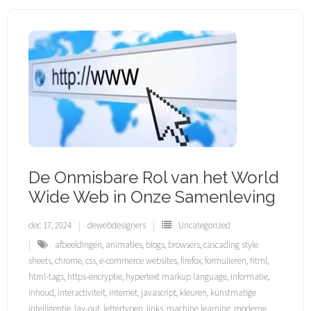
De Onmisbare Rol van het World
Wide Web in Onze Samenleving
dec 17, 2024
dewebdesigners
Uncategorized
afbeeldingen
,
animaties
,
blogs
,
browsers
,
cascading style
sheets
,
chrome
,
css
,
e-commerce websites
,
firefox
,
formulieren
,
html
,
html-tags
,
https-encryptie
,
hypertext markup language
,
informatie
,
inhoud
,
interactiviteit
,
internet
,
javascript
,
kleuren
,
kunstmatige
intelligentie
,
lay-out
,
lettertypen
,
links
,
machine learning
,
moderne