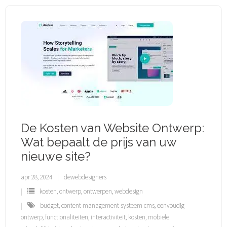
De Kosten van Website Ontwerp:
Wat bepaalt de prijs van uw
nieuwe site?
apr 28, 2024
dewebdesigners
kosten
,
ontwerp
,
ontwerpen
,
webdesign
budget
,
content management systeem cms
,
eenvoudig
ontwerp
,
functionaliteiten
,
interactiviteit
,
kosten
,
mobiele