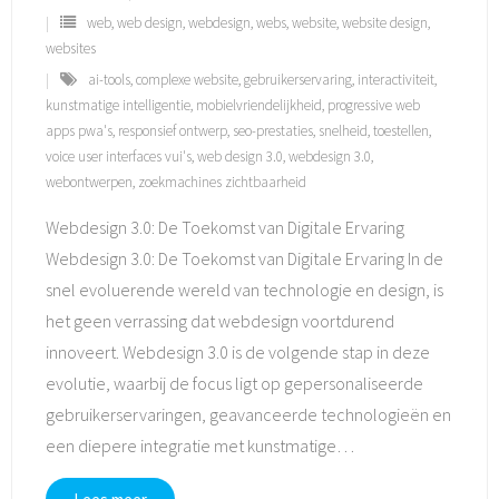
web
,
web design
,
webdesign
,
webs
,
website
,
website design
,
websites
ai-tools
,
complexe website
,
gebruikerservaring
,
interactiviteit
,
kunstmatige intelligentie
,
mobielvriendelijkheid
,
progressive web
apps pwa's
,
responsief ontwerp
,
seo-prestaties
,
snelheid
,
toestellen
,
voice user interfaces vui's
,
web design 3.0
,
webdesign 3.0
,
webontwerpen
,
zoekmachines zichtbaarheid
Webdesign 3.0: De Toekomst van Digitale Ervaring
Webdesign 3.0: De Toekomst van Digitale Ervaring In de
snel evoluerende wereld van technologie en design, is
het geen verrassing dat webdesign voortdurend
innoveert. Webdesign 3.0 is de volgende stap in deze
evolutie, waarbij de focus ligt op gepersonaliseerde
gebruikerservaringen, geavanceerde technologieën en
een diepere integratie met kunstmatige
…