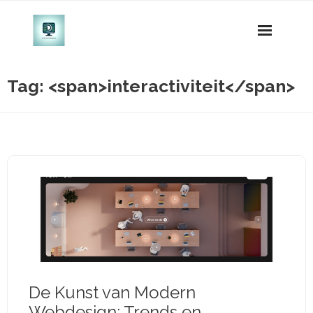
Naar
de
inhoud
gaan
Tag: <span>interactiviteit</span>
De Kunst van Modern
Webdesign: Trends en