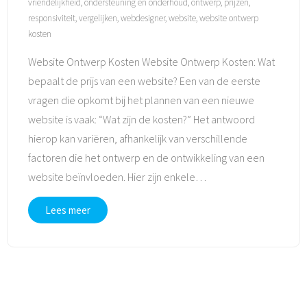
vriendelijkheid
,
ondersteuning en onderhoud
,
ontwerp
,
prijzen
,
responsiviteit
,
vergelijken
,
webdesigner
,
website
,
website ontwerp
kosten
Website Ontwerp Kosten Website Ontwerp Kosten: Wat
bepaalt de prijs van een website? Een van de eerste
vragen die opkomt bij het plannen van een nieuwe
website is vaak: “Wat zijn de kosten?” Het antwoord
hierop kan variëren, afhankelijk van verschillende
factoren die het ontwerp en de ontwikkeling van een
website beïnvloeden. Hier zijn enkele
…
Lees meer