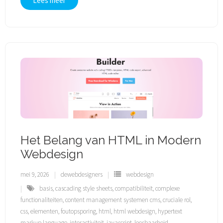
Lees meer
Het Belang van HTML in Modern
Webdesign
mei 9, 2026
dewebdesigners
webdesign
basis
,
cascading style sheets
,
compatibiliteit
,
complexe
functionaliteiten
,
content management systemen cms
,
cruciale rol
,
css
,
elementen
,
foutopsporing
,
html
,
html webdesign
,
hypertext
markup language
,
interactiviteit
,
javascript
,
leesbaarheid
,