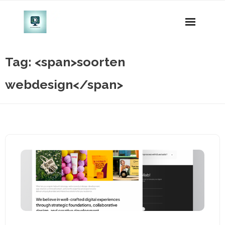
Naar
de
inhoud
gaan
Tag: <span>soorten
webdesign</span>