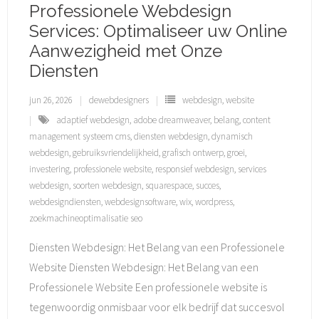
Professionele Webdesign
Services: Optimaliseer uw Online
Aanwezigheid met Onze
Diensten
jun 26, 2026
dewebdesigners
webdesign
,
website
adaptief webdesign
,
adobe dreamweaver
,
belang
,
content
management systeem cms
,
diensten webdesign
,
dynamisch
webdesign
,
gebruiksvriendelijkheid
,
grafisch ontwerp
,
groei
,
investering
,
professionele website
,
responsief webdesign
,
services
webdesign
,
soorten webdesign
,
squarespace
,
succes
,
webdesigndiensten
,
webdesignsoftware
,
wix
,
wordpress
,
zoekmachineoptimalisatie seo
Diensten Webdesign: Het Belang van een Professionele
Website Diensten Webdesign: Het Belang van een
Professionele Website Een professionele website is
tegenwoordig onmisbaar voor elk bedrijf dat succesvol