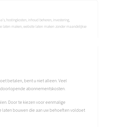
ma's
,
hostingkosten
,
inhoud beheren
,
investering
,
te laten maken
,
website laten maken zonder maandelijkse
et betalen, bent u niet alleen. Veel
 aan doorlopende abonnementskosten.
alen. Door te kiezen voor eenmalige
ite laten bouwen die aan uw behoeften voldoet