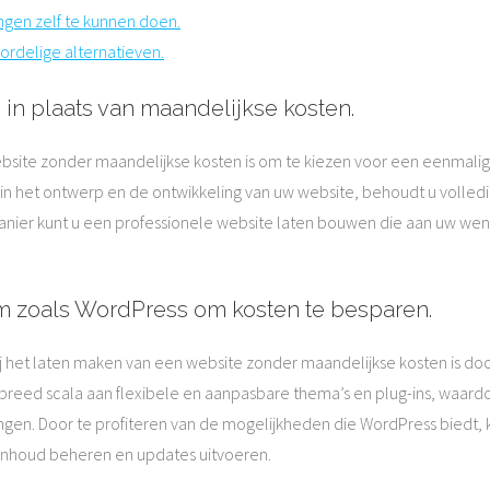
ngen zelf te kunnen doen.
oordelige alternatieven.
in plaats van maandelijkse kosten.
bsite zonder maandelijkse kosten is om te kiezen voor een eenmalig
 in het ontwerp en de ontwikkeling van uw website, behoudt u volledi
anier kunt u een professionele website laten bouwen die aan uw wens
m zoals WordPress om kosten te besparen.
j het laten maken van een website zonder maandelijkse kosten is d
breed scala aan flexibele en aanpasbare thema’s en plug-ins, waar
n. Door te profiteren van de mogelijkheden die WordPress biedt, k
 inhoud beheren en updates uitvoeren.