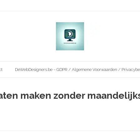
ct
DeWebDesigners.be – GDPR / Algemene Voorwaarden / Privacybe
laten maken zonder maandelijk