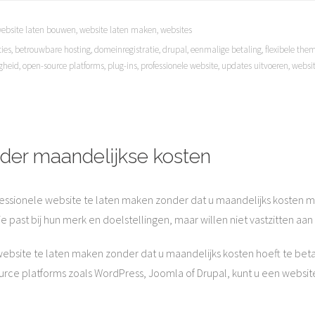
ebsite laten bouwen
,
website laten maken
,
websites
ies
,
betrouwbare hosting
,
domeinregistratie
,
drupal
,
eenmalige betaling
,
flexibele the
gheid
,
open-source platforms
,
plug-ins
,
professionele website
,
updates uitvoeren
,
websi
der maandelijkse kosten
essionele website te laten maken zonder dat u maandelijks kosten mo
e past bij hun merk en doelstellingen, maar willen niet vastzitten
website te laten maken zonder dat u maandelijks kosten hoeft te bet
urce platforms zoals WordPress, Joomla of Drupal, kunt u een webs