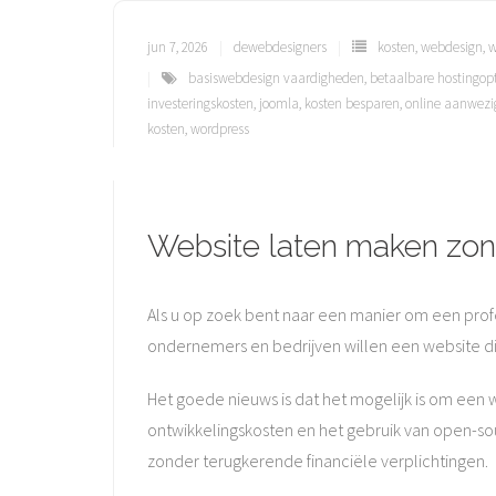
jun 7, 2026
dewebdesigners
kosten
,
webdesign
,
w
basiswebdesign vaardigheden
,
betaalbare hostingopt
investeringskosten
,
joomla
,
kosten besparen
,
online aanwezi
kosten
,
wordpress
Website laten maken zon
Als u op zoek bent naar een manier om een prof
ondernemers en bedrijven willen een website di
Het goede nieuws is dat het mogelijk is om een 
ontwikkelingskosten en het gebruik van open-so
zonder terugkerende financiële verplichtingen.