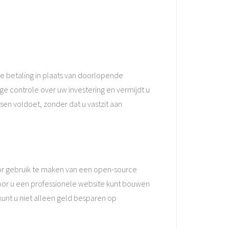
e betaling in plaats van doorlopende
ge controle over uw investering en vermijdt u
en voldoet, zonder dat u vastzit aan
oor gebruik te maken van een open-source
door u een professionele website kunt bouwen
unt u niet alleen geld besparen op