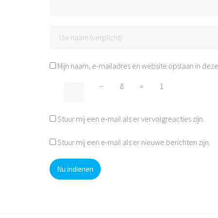
Mijn naam, e-mailadres en website opslaan in deze
−
8
=
1
Stuur mij een e-mail als er vervolgreacties zijn.
Stuur mij een e-mail als er nieuwe berichten zijn.