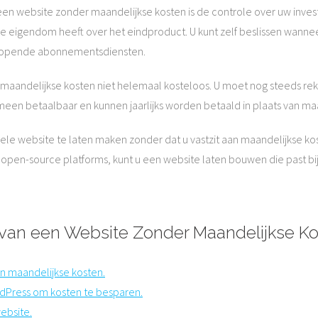
een website zonder maandelijkse kosten is de controle over uw inves
ge eigendom heeft over het eindproduct. U kunt zelf beslissen wannee
orlopende abonnementsdiensten.
r maandelijkse kosten niet helemaal kosteloos. U moet nog steeds r
meen betaalbaar en kunnen jaarlijks worden betaald in plaats van maa
ele website te laten maken zonder dat u vastzit aan maandelijkse ko
n open-source platforms, kunt u een website laten bouwen die past b
 van een Website Zonder Maandelijkse K
an maandelijkse kosten.
dPress om kosten te besparen.
ebsite.