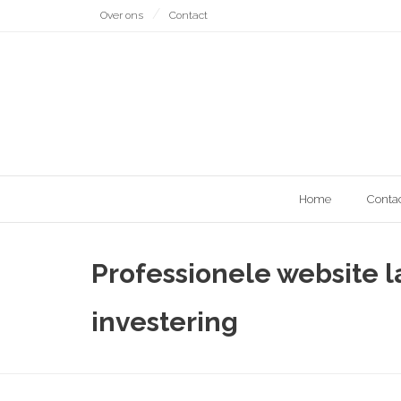
Naar
Over ons
Contact
de
inhoud
gaan
Home
Conta
Professionele website 
investering