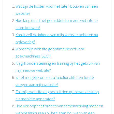
Wat zijn de kosten voor het laten bouwen van een
website?
Hoe lang duurt het gemiddeld om een website te
laten bouwen?
Kan ik zelf de inhoud van mijn website beheren na
oplevering?
Wordt mijn website geoptimaliseerd voor
zoekmachines (SEO)?
Krijg ik ondersteuning en training bij het gebruik van
mijn nieuwe website?
Is het mogelijk om extra functionaliteiten toe te
voegen aan mijn website?
Zal mijn website er goed uitzien op zowel desktop
als mobiele apparaten?
Hoe verloopt het proces van samenwerking met een
webdesignbureau bij het laten bouwen van een